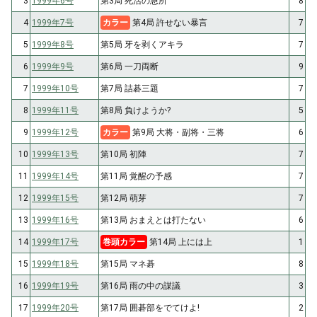
3
1999年6号
第3局 死活の急所
8
4
1999年7号
カラー
第4局 許せない暴言
7
5
1999年8号
第5局 牙を剥くアキラ
7
6
1999年9号
第6局 一刀両断
9
7
1999年10号
第7局 詰碁三題
7
8
1999年11号
第8局 負けようか?
5
9
1999年12号
カラー
第9局 大将・副将・三将
6
10
1999年13号
第10局 初陣
7
11
1999年14号
第11局 覚醒の予感
7
12
1999年15号
第12局 萌芽
7
13
1999年16号
第13局 おまえとは打たない
6
14
1999年17号
巻頭カラー
第14局 上には上
1
15
1999年18号
第15局 マネ碁
8
16
1999年19号
第16局 雨の中の謀議
3
17
1999年20号
第17局 囲碁部をでてけよ!
2