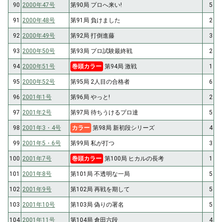
90
2000年47号
第90局 プロへ来い!
5
91
2000年48号
第91局 負けました
2
92
2000年49号
第92局 打倒進藤
3
93
2000年50号
第93局 プロ試験最終戦
2
94
2000年51号
巻頭カラー
第94局 激戦
1
95
2000年52号
第95局 2人目の合格者
6
96
2001年1号
第96局 やっと!
2
97
2001年2号
第97局 待ちうけるプロ達
5
98
2001年3・4号
カラー
第98局 新初段シリーズ
4
99
2001年5・6号
第99局 私が打つ
3
100
2001年7号
巻頭カラー
第100局 ヒカルの長考
1
101
2001年8号
第101局 不透明な一局
5
102
2001年9号
第102局 再戦を期して
5
103
2001年10号
第103局 偽りの署名
5
104
2001年11号
第104局 倉田六段
4