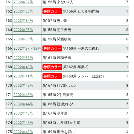
161
2002年32号
第155局 来ない2人
7
162
2002年33号
巻頭カラー
第156局 ヒカルvs門脇
1
163
2002年34号
第157局 思い出
2
164
2002年35号
第158局 初手天元
10
165
2002年36号
第159局 関西棋院
6
166
2002年37・38号
巻頭カラー
第160局 一瞬の気後れ
1
167
2002年39号
第161局 若獅子達
7
168
2002年40号
巻頭カラー
第162局 卒業式
1
169
2002年41号
巻頭カラー
第163局 メンバーは誰に?
1
170
2002年42号
第164局 社VSヒカル
8
171
2002年43号
第165局 2手目天元
3
172
2002年44号
第166局 社 敗れる!
7
173
2002年45号
第167局 少年達
7
174
2002年47号
第168局 北斗杯1か月前
9
175
2002年48号
第169局 期待を背に!!
4