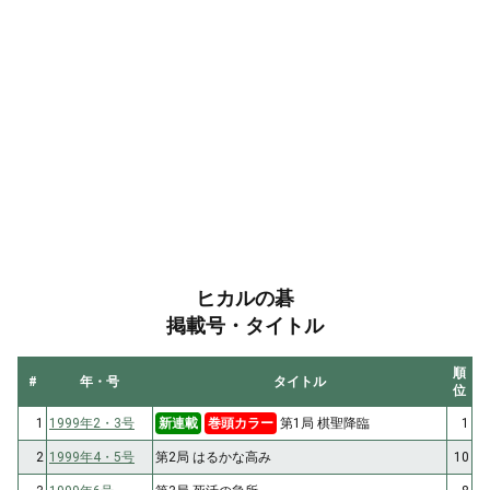
ヒカルの碁
掲載号・タイトル
順
#
年・号
タイトル
位
1
1999年2・3号
新連載
巻頭カラー
第1局 棋聖降臨
1
2
1999年4・5号
第2局 はるかな高み
10