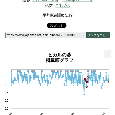
話数:
全197話
平均掲載順: 5.39
リンクをコピー
...
ヒカルの碁
掲載順グラフ
5
10
14
15
20
25
・38号
年11号
年18号
年14号
年25号
年48号
年16号
年30号
3年5号