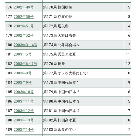
176
2002年49号
第170局 韓国棋院
5
177
2002年50号
第171局 存在の証
8
178
2002年51号
第172局 塔矢邸
4
179
2002年52号
第173局 大将は塔矢
6
180
2003年3・4号
第174局 北斗杯会場へ
2
181
2003年5号
第175局 秀英と永夏
11
182
2003年6・7号
第176局 挑発
12
183
2003年8号
第177局 オレを大将にして!
10
184
2003年9号
第178局 中国vs日本 1
9
185
2003年10号
第179局 中国vs日本 2
8
186
2003年11号
第180局 中国vs日本 3
5
187
2003年12号
第181局 中国vs日本 4
7
188
2003年13号
第182局 打倒高永夏
8
189
2003年14号
第183局 永夏の問い
7