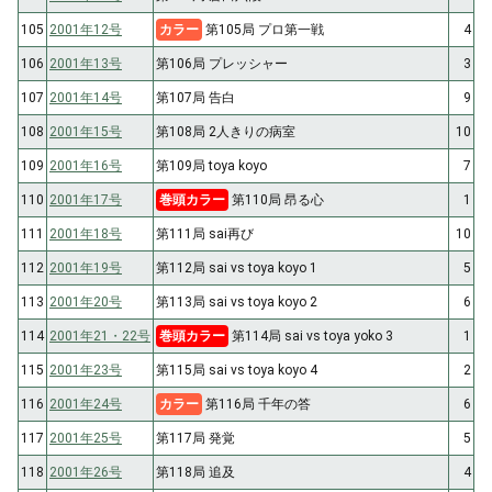
105
2001年12号
カラー
第105局 プロ第一戦
4
106
2001年13号
第106局 プレッシャー
3
107
2001年14号
第107局 告白
9
108
2001年15号
第108局 2人きりの病室
10
109
2001年16号
第109局 toya koyo
7
110
2001年17号
巻頭カラー
第110局 昂る心
1
111
2001年18号
第111局 sai再び
10
112
2001年19号
第112局 sai vs toya koyo 1
5
113
2001年20号
第113局 sai vs toya koyo 2
6
114
2001年21・22号
巻頭カラー
第114局 sai vs toya yoko 3
1
115
2001年23号
第115局 sai vs toya koyo 4
2
116
2001年24号
カラー
第116局 千年の答
6
117
2001年25号
第117局 発覚
5
118
2001年26号
第118局 追及
4