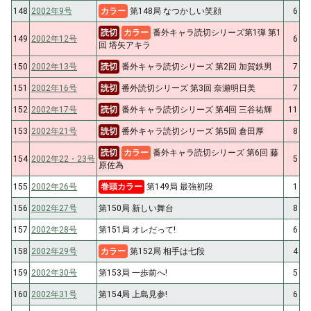
148
2002年9号
カラー
第148局 なつかしい笑顔
6
読切
カラー
番外キャラ読切シリーズ第1弾 第1
149
2002年12号
6
回 塔矢アキラ
150
2002年13号
読切
番外キャラ読切シリーズ 第2回 加賀鉄男
7
151
2002年16号
読切
番外読切シリーズ 第3回 奈瀬明日美
7
152
2002年17号
読切
番外キャラ読切シリーズ 第4回 三谷祐輝
11
153
2002年21号
読切
番外キャラ読切シリーズ 第5回 倉田厚
8
読切
カラー
番外キャラ読切シリーズ 第6回 藤
154
2002年22・23号
5
原佐為
155
2002年26号
巻頭カラー
第149局 最強初段
1
156
2002年27号
第150局 新しい舞台
8
157
2002年28号
第151局 オレだって!
6
158
2002年29号
カラー
第152局 相手は七段
4
159
2002年30号
第153局 一歩前へ!
5
160
2002年31号
第154局 上島見参!
6