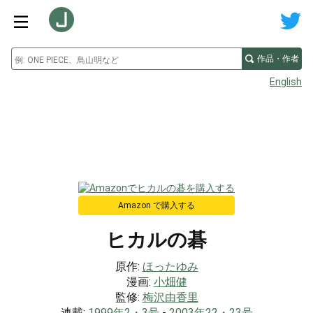
作品・作者
English
Amazon で購入する
ヒカルの碁
原作:
ほったゆみ
漫画:
小畑健
監修:
梅沢由香里
連載:
1999年2・3号
-
2003年22・23号