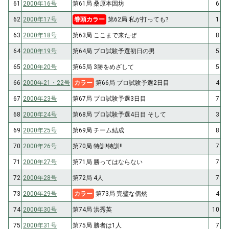
61
2000年16号
第61局 桑原本因坊
6
62
2000年17号
巻頭カラー
第62局 私が打っても?
1
63
2000年18号
第63局 ここまで来たぜ
8
64
2000年19号
第64局 プロ試験予選初日の男
5
65
2000年20号
第65局 3勝をめざして
5
66
2000年21・22号
カラー
第66局 プロ試験予選2日目
4
67
2000年23号
第67局 プロ試験予選3日目
7
68
2000年24号
第68局 プロ試験予選4日目 そして
3
69
2000年25号
第69局 チーム結成
8
70
2000年26号
第70局 特訓!特訓!!
7
71
2000年27号
第71局 勝ってはならない
7
72
2000年28号
第72局 4人
7
73
2000年29号
カラー
第73局 完璧な偶然
4
74
2000年30号
第74局 洪秀英
10
75
2000年31号
第75局 勝者は1人
7