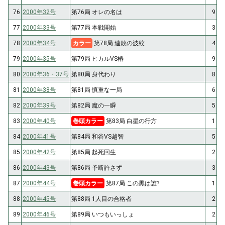
76
2000年32号
第76局 オレの名は
9
77
2000年33号
第77局 本戦開始
3
78
2000年34号
カラー
第78局 連敗の波紋
4
79
2000年35号
第79局 ヒカルVS椿
9
80
2000年36・37号
第80局 身代わり
8
81
2000年38号
第81局 慎重な一局
6
82
2000年39号
第82局 魔の一瞬
5
83
2000年40号
巻頭カラー
第83局 白星の行方
1
84
2000年41号
第84局 和谷VS越智
5
85
2000年42号
第85局 起死回生
2
86
2000年43号
第86局 予断許さず
3
87
2000年44号
巻頭カラー
第87局 この黒は誰?
1
88
2000年45号
第88局 1人目の合格者
2
89
2000年46号
第89局 いつもいっしょ
2