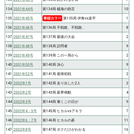
134
2001年44号
第134局 楊海の助言
10
135
2001年45号
巻頭カラー
第135局 伊角vs楽平
1
136
2001年46号
第136局 不戦敗、不戦敗…
8
137
2001年47号
第137局 最後の大会
2
138
2001年48号
第138局 訪問者
9
139
2001年49号
第139局 この一局から
2
140
2001年50号
第140局 決心
9
141
2001年52号
第141局 復帰初戦
2
142
2002年1号
第142局 走り出した2人
2
143
2002年2号
第143局 碁界鳴動
4
144
2002年3号
第144局 漸くこの日が
9
145
2002年4・5号
第145局 ヒカルvsアキラ
7
146
2002年6・7号
第146局 ヒカルの碁
11
147
2002年8号
第147局 ボクだけがわかる
16