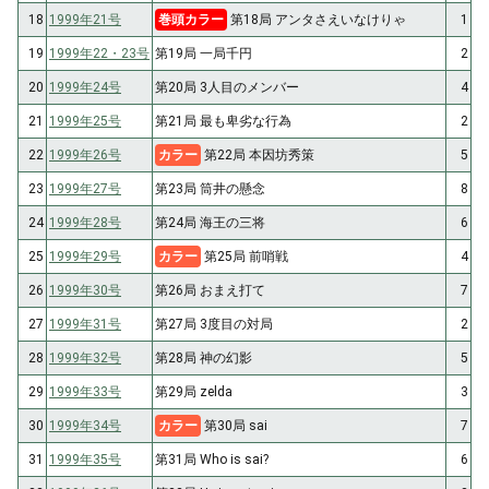
18
1999年21号
巻頭カラー
第18局 アンタさえいなけりゃ
1
19
1999年22・23号
第19局 一局千円
2
20
1999年24号
第20局 3人目のメンバー
4
21
1999年25号
第21局 最も卑劣な行為
2
22
1999年26号
カラー
第22局 本因坊秀策
5
23
1999年27号
第23局 筒井の懸念
8
24
1999年28号
第24局 海王の三将
6
25
1999年29号
カラー
第25局 前哨戦
4
26
1999年30号
第26局 おまえ打て
7
27
1999年31号
第27局 3度目の対局
2
28
1999年32号
第28局 神の幻影
5
29
1999年33号
第29局 zelda
3
30
1999年34号
カラー
第30局 sai
7
31
1999年35号
第31局 Who is sai?
6