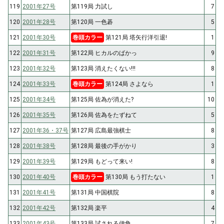
119
2001年27号
第119局 力試し
7
120
2001年28号
第120局 一色碁
5
121
2001年30号
巻頭カラー
第121局 塔矢行洋引退!
1
122
2001年31号
第122局 ヒカルのばかっ
9
123
2001年32号
第123局 消えたくない!!!
8
124
2001年33号
巻頭カラー
第124局 さよなら
1
125
2001年34号
第125局 佐為が消えた?
10
126
2001年35号
第126局 佐為をたずねて
5
127
2001年36・37号
第127局 広島最強棋士
8
128
2001年38号
第128局 最後の手がかり
3
129
2001年39号
第129局 もどって来い!
8
130
2001年40号
巻頭カラー
第130局 もう打たない
1
131
2001年41号
第131局 中国棋院
8
132
2001年42号
第132局 楽平
4
133
2001年43号
第133局 試される伊角
7