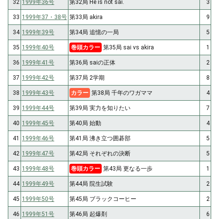
32
1999年36号
第32局 He is not sai.
3
33
1999年37・38号
第33局 akira
9
34
1999年39号
第34局 追憶の一局
5
35
1999年40号
巻頭カラー
第35局 sai vs akira
1
36
1999年41号
第36局 saiの正体
2
37
1999年42号
第37局 2学期
8
38
1999年43号
カラー
第38局 千年のワガママ
4
39
1999年44号
第39局 実力を知りたい
7
40
1999年45号
第40局 始動
4
41
1999年46号
第41局 沸き立つ囲碁部
5
42
1999年47号
第42局 それぞれの決断
5
43
1999年48号
巻頭カラー
第43局 更なる一歩
1
44
1999年49号
第44局 院生試験
2
45
1999年50号
第45局 ブラックコーヒー
2
46
1999年51号
第46局 起爆剤
6