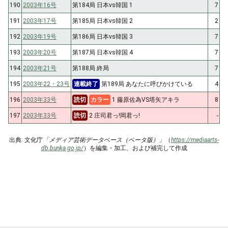
190
2003年16号
第184局 日本vs韓国 1
7
191
2003年17号
第185局 日本vs韓国 2
2
192
2003年19号
第186局 日本vs韓国 3
7
193
2003年20号
第187局 日本vs韓国 4
7
194
2003年21号
第188局 終局
7
195
2003年22・23号
連載終了
第189局 あなたに呼びかけている
4
196
2003年33号
読切
カラー
1 藤原佐為VS塔矢アキラ
8
197
2003年33号
読切
2 庄司君っ!岡君っ!
-
出典: 文化庁
「メディア芸術データベース（ベータ版）」
（
https://mediaarts-
db.bunka.go.jp/
）を編集・加工、および補完して作成