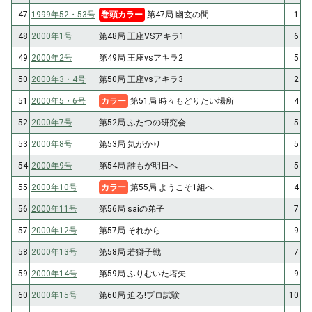
47
1999年52・53号
巻頭カラー
第47局 幽玄の間
1
48
2000年1号
第48局 王座VSアキラ1
6
49
2000年2号
第49局 王座vsアキラ2
5
50
2000年3・4号
第50局 王座vsアキラ3
2
51
2000年5・6号
カラー
第51局 時々もどりたい場所
4
52
2000年7号
第52局 ふたつの研究会
5
53
2000年8号
第53局 気がかり
5
54
2000年9号
第54局 誰もが明日へ
5
55
2000年10号
カラー
第55局 ようこそ1組へ
4
56
2000年11号
第56局 saiの弟子
7
57
2000年12号
第57局 それから
9
58
2000年13号
第58局 若獅子戦
7
59
2000年14号
第59局 ふりむいた塔矢
9
60
2000年15号
第60局 迫る!プロ試験
10