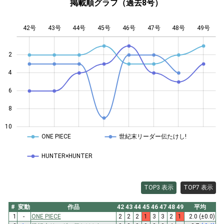
掲載順グラフ（過去8号）
42号
43号
44号
45号
L
46号
47号
48号
49号
2
4
10
6
8
10
ONE PIECE
世紀末リーダー伝たけし!
HUNTER×HUNTER
TOP3 表示
TOP7 表示
#
変動
作品
42
43
44
45
46
47
48
49
平均
1
-
ONE PIECE
2
2
2
1
3
3
2
1
2.0
(±0.0)