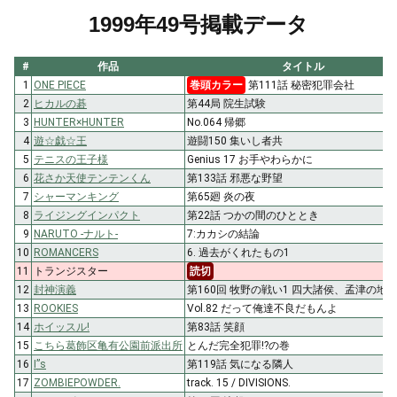
1999年49号掲載データ
#
作品
タイトル
1
ONE PIECE
巻頭カラー
第111話 秘密犯罪会社
2
ヒカルの碁
第44局 院生試験
3
HUNTER×HUNTER
No.064 帰郷
4
遊☆戯☆王
遊闘150 集いし者共
5
テニスの王子様
Genius 17 お手やわらかに
6
花さか天使テンテンくん
第133話 邪悪な野望
7
シャーマンキング
第65廻 炎の夜
8
ライジングインパクト
第22話 つかの間のひととき
9
NARUTO -ナルト-
7:カカシの結論
10
ROMANCERS
6. 過去がくれたもの1
11
トランジスター
読切
12
封神演義
第160回 牧野の戦い1 四大諸侯、孟津の地
13
ROOKIES
Vol.82 だって俺達不良だもんよ
14
ホイッスル!
第83話 笑顔
15
こちら葛飾区亀有公園前派出所
とんだ完全犯罪!?の巻
16
I”s
第119話 気になる隣人
17
ZOMBIEPOWDER.
track. 15 / DIVISIONS.