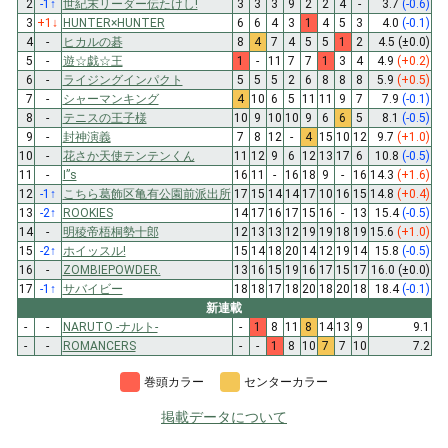
2
-1
↑
世紀末リーダー伝たけし!
3
3
3
9
2
2
4
-
3.7
(-0.6)
3
+1
↓
HUNTER×HUNTER
6
6
4
3
1
4
5
3
4.0
(-0.1)
4
-
ヒカルの碁
8
4
7
4
5
5
1
2
4.5
(±0.0)
5
-
遊☆戯☆王
1
-
11
7
7
1
3
4
4.9
(+0.2)
6
-
ライジングインパクト
5
5
5
2
6
8
8
8
5.9
(+0.5)
7
-
シャーマンキング
4
10
6
5
11
11
9
7
7.9
(-0.1)
8
-
テニスの王子様
10
9
10
10
9
6
6
5
8.1
(-0.5)
9
-
封神演義
7
8
12
-
4
15
10
12
9.7
(+1.0)
10
-
花さか天使テンテンくん
11
12
9
6
12
13
17
6
10.8
(-0.5)
11
-
I”s
16
11
-
16
18
9
-
16
14.3
(+1.6)
12
-1
↑
こちら葛飾区亀有公園前派出所
17
15
14
14
17
10
16
15
14.8
(+0.4)
13
-2
↑
ROOKIES
14
17
16
17
15
16
-
13
15.4
(-0.5)
14
-
明稜帝梧桐勢十郎
12
13
13
12
19
19
18
19
15.6
(+1.0)
15
-2
↑
ホイッスル!
15
14
18
20
14
12
19
14
15.8
(-0.5)
16
-
ZOMBIEPOWDER.
13
16
15
19
16
17
15
17
16.0
(±0.0)
17
-1
↑
サバイビー
18
18
17
18
20
18
20
18
18.4
(-0.1)
新連載
-
-
NARUTO -ナルト-
-
1
8
11
8
14
13
9
9.1
-
-
ROMANCERS
-
-
1
8
10
7
7
10
7.2
巻頭カラー
センターカラー
掲載データについて