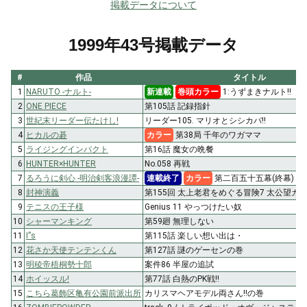
掲載データについて
1999年43号掲載データ
#
作品
タイトル
1
NARUTO -ナルト-
新連載
巻頭カラー
1:うずまきナルト!!
2
ONE PIECE
第105話 記録指針
3
世紀末リーダー伝たけし!
リーダー105. マリオとシシカバ!!
4
ヒカルの碁
カラー
第38局 千年のワガママ
5
ライジングインパクト
第16話 魔女の晩餐
6
HUNTER×HUNTER
No.058 再戦
7
るろうに剣心 -明治剣客浪漫譚-
連載終了
カラー
第二百五十五幕(終幕) 
8
封神演義
第155回 太上老君をめぐる冒険7 太公望カ
9
テニスの王子様
Genius 11 やっつけたい奴
10
シャーマンキング
第59廻 無理しない
11
I”s
第115話 楽しい想い出は・
12
花さか天使テンテンくん
第127話 謎のゲーセンの巻
13
明稜帝梧桐勢十郎
案件86 半屋の追試
14
ホイッスル!
第77話 白熱のPK戦!!
15
こちら葛飾区亀有公園前派出所
カリスマヘアモデル両さん!!の巻