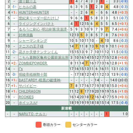
2
-
遊☆戯☆王
1
4
7
4
3
3
1
-
3.3
(-0.8)
3
-1
↑
ヒカルの碁
6
3
9
5
1
2
8
4
4.8
(-0.3)
4
+1
↓
HUNTER×HUNTER
-
-
2
6
4
-
6
6
4.8
(+0.3)
5
-
世紀末リーダー伝たけし!
9
6
6
1
5
8
3
3
5.1
(-0.7)
6
-
ライジングインパクト
4
1
12
15
6
4
5
5
6.5
(+0.1)
7
-
るろうに剣心 -明治剣客浪漫譚-
5
9
3
10
9
7
9
7
7.4
(+0.6)
8
-
封神演義
12
13
5
3
8
5
7
8
7.6
(+0.3)
9
-
シャーマンキング
10
5
10
11
10
-
4
10
8.6
(-0.3)
10
-
テニスの王子様
14
7
11
8
13
9
10
9
10.1
(+0.3)
11
-2
↑
花さか天使テンテンくん
15
15
13
9
7
10
11
12
11.5
(-0.5)
12
-
こちら葛飾区亀有公園前派出所
3
10
16
14
15
12
17
15
12.8
(+0.8)
13
+2
↓
ZOMBIEPOWDER.
8
11
14
7
16
17
13
16
12.8
(+1.9)
14
-
I”s
17
16
15
13
11
6
16
11
13.1
(-0.3)
15
-3
↑
明稜帝梧桐勢十郎
-
17
18
12
14
11
12
13
13.9
(-0.8)
16
+1
↓
BASTARD!! -暗黒の破壊神-
-
-
-
-
-
14
-
-
14.0
(±0.0)
17
+1
↓
サバイビー
7
8
17
16
17
19
18
18
15.0
(+0.6)
18
+1
↓
CHILDRAGON
11
12
8
17
19
20
19
19
15.6
(+1.0)
19
-
ROOKIES
16
14
20
18
12
16
14
17
15.9
(+0.3)
20
-
ホイッスル!
18
19
19
19
18
18
15
14
17.5
(-0.4)
新連載
-
-
NARUTO -ナルト-
-
-
-
-
-
-
-
1
1.0
巻頭カラー
センターカラー