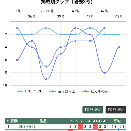
掲載順グラフ（過去8号）
35号
37・38号
40号
42号
36号
39号
L
41号
43号
2
4
10
6
8
10
ONE PIECE
遊☆戯☆王
ヒカルの碁
TOP3 表示
TOP7 表示
#
変動
作品
35
36
37
39
40
41
42
43
平均
1
-
ONE PIECE
2
2
1
2
2
1
2
2
1.8
(-0.1)