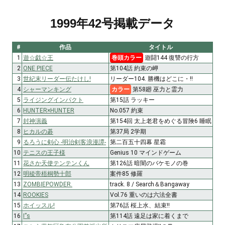
1999年42号掲載データ
#
作品
タイトル
1
遊☆戯☆王
巻頭カラー
遊闘144 復讐の行方
2
ONE PIECE
第104話 約束の岬
3
世紀末リーダー伝たけし!
リーダー104. 勝機はどこに・!!
4
シャーマンキング
カラー
第58廻 巫力と霊力
5
ライジングインパクト
第15話 ラッキー
6
HUNTER×HUNTER
No.057 約束
7
封神演義
第154回 太上老君をめぐる冒険6 睡眠
8
ヒカルの碁
第37局 2学期
9
るろうに剣心 -明治剣客浪漫譚-
第二百五十四幕 星霜
10
テニスの王子様
Genius 10 マインドゲーム
11
花さか天使テンテンくん
第126話 暗闇のバケモノの巻
12
明稜帝梧桐勢十郎
案件85 修羅
13
ZOMBIEPOWDER.
track. 8 / Search＆Bangaway
14
ROOKIES
Vol.76 重いのは六法全書
15
ホイッスル!
第76話 桜上水、結束!!
16
I”s
第114話 遠足は家に着くまで