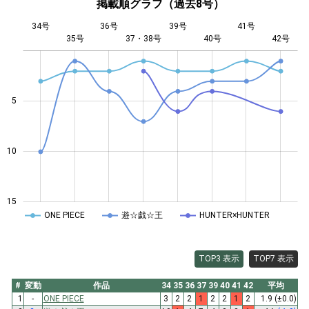
掲載順グラフ（過去8号）
34号
36号
39号
41号
35号
37・38号
L
40号
42号
5
10
10
15
ONE PIECE
遊☆戯☆王
HUNTER×HUNTER
TOP3 表示
TOP7 表示
#
変動
作品
34
35
36
37
39
40
41
42
平均
1
-
ONE PIECE
3
2
2
1
2
2
1
2
1.9
(±0.0)