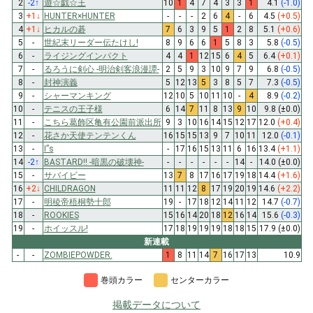
2
-2
↑
遊☆戯☆王
10
1
4
7
4
3
3
1
4.1
(-1.0)
3
+1
↓
HUNTER×HUNTER
-
-
-
2
6
4
-
6
4.5
(+0.5)
4
+1
↓
ヒカルの碁
7
6
3
9
5
1
2
8
5.1
(+0.6)
5
-
世紀末リーダー伝たけし!
8
9
6
6
1
5
8
3
5.8
(-0.5)
6
-
ライジングインパクト
4
4
1
12
15
6
4
5
6.4
(+0.1)
7
-
るろうに剣心 -明治剣客浪漫譚-
2
5
9
3
10
9
7
9
6.8
(-0.5)
8
-
封神演義
5
12
13
5
3
8
5
7
7.3
(-0.5)
9
-
シャーマンキング
12
10
5
10
11
10
-
4
8.9
(-0.2)
10
-
テニスの王子様
6
14
7
11
8
13
9
10
9.8
(±0.0)
11
-
こちら葛飾区亀有公園前派出所
9
3
10
16
14
15
12
17
12.0
(+0.4)
12
-
花さか天使テンテンくん
16
15
15
13
9
7
10
11
12.0
(-0.1)
13
-
I”s
-
17
16
15
13
11
6
16
13.4
(+1.1)
14
-2
↑
BASTARD!! -暗黒の破壊神-
-
-
-
-
-
-
14
-
14.0
(±0.0)
15
-
サバイビー
13
7
8
17
16
17
19
18
14.4
(+1.6)
16
+2
↓
CHILDRAGON
11
11
12
8
17
19
20
19
14.6
(+2.2)
17
-
明稜帝梧桐勢十郎
19
-
17
18
12
14
11
12
14.7
(-0.7)
18
-
ROOKIES
15
16
14
20
18
12
16
14
15.6
(-0.3)
19
-
ホイッスル!
17
18
19
19
19
18
18
15
17.9
(±0.0)
新連載
-
-
ZOMBIEPOWDER.
1
8
11
14
7
16
17
13
10.9
巻頭カラー
センターカラー
掲載データについて