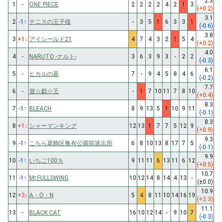
2.3
1
-
ONE PIECE
2
2
2
2
4
2
1
3
(+0.2)
3.1
2
-1
↑
テニスの王子様
-
3
5
1
6
3
3
1
(-0.6)
3.8
3
+1
↓
アイシールド21
4
7
4
3
2
1
5
4
(+0.2)
4.0
4
-
NARUTO -ナルト-
3
6
3
9
3
-
2
2
(-0.3)
6.1
5
-
ヒカルの碁
7
-
9
4
5
8
4
6
(-0.2)
7.7
6
-
遊☆戯☆王
-
1
7
10
11
7
8
10
(+0.4)
8.3
7
-1
↑
BLEACH
8
9
13
5
1
10
9
11
(-0.1)
8.3
8
+1
↓
シャーマンキング
12
13
1
7
7
5
12
9
(+0.9)
9.3
9
-1
↑
こちら葛飾区亀有公園前派出所
6
8
10
13
8
17
7
5
(-0.1)
9.9
10
-1
↑
いちご100％
9
11
11
6
13
11
6
12
(+0.5)
10.7
11
-1
↑
Mr.FULLSWING
10
12
14
8
14
4
13
-
(±0.0)
10.9
12
+3
↓
A・O・N
5
4
8
11
10
14
16
19
(+2.3)
11.1
13
-
BLACK CAT
16
10
12
14
-
9
10
7
(-0.3)