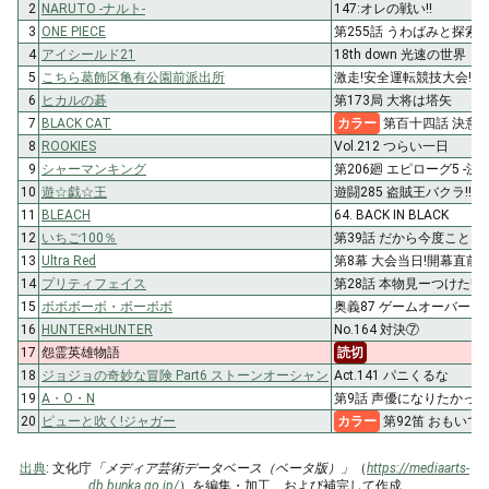
2
NARUTO -ナルト-
147:オレの戦い!!
3
ONE PIECE
第255話 うわばみと探索
4
アイシールド21
18th down 光速の世界
5
こちら葛飾区亀有公園前派出所
激走!安全運転競技大会!!
6
ヒカルの碁
第173局 大将は塔矢
7
BLACK CAT
カラー
第百十四話 決意
8
ROOKIES
Vol.212 つらい一日
9
シャーマンキング
第206廻 エピローグ5 -決着
10
遊☆戯☆王
遊闘285 盗賊王バクラ!!
11
BLEACH
64. BACK IN BLACK
12
いちご100％
第39話 だから今度こと
13
Ultra Red
第8幕 大会当日!開幕直前
14
プリティフェイス
第28話 本物見ーつけた!?
15
ボボボーボ・ボーボボ
奥義87 ゲームオーバー
16
HUNTER×HUNTER
No.164 対決⑦
17
怨霊英雄物語
読切
18
ジョジョの奇妙な冒険 Part6 ストーンオーシャン
Act.141 パニくるな
19
A・O・N
第9話 声優になりたかっ
20
ピューと吹く!ジャガー
カラー
第92笛 おもいで
出典
: 文化庁
「メディア芸術データベース（ベータ版）」
（
https://mediaarts-
db.bunka.go.jp/
）を編集・加工、および補完して作成