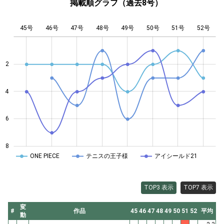
掲載順グラフ（過去8号）
45号
46号
47号
48号
L
49号
50号
51号
52号
2
4
4
6
8
ONE PIECE
テニスの王子様
アイシールド21
TOP3 表示
TOP7 表示
変
#
作品
45
46
47
48
49
50
51
52
平均
動