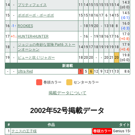
14.3
14
-
プリティフェイス
11
14
15
15
15
15
15
14
(±0.0)
14.5
15
-
ボボボーボ・ボーボボ
15
15
18
16
17
6
14
15
(-0.1)
16.0
16
-1
↑
ROOKIES
-
18
19
20
-
13
18
8
(-0.3)
17.0
17
+1
↓
HUNTER×HUNTER
-
16
-
19
18
16
17
16
(+0.8)
ジョジョの奇妙な冒険 Part6 ストー
17.9
18
-
14
19
17
18
19
19
19
18
ンオーシャン
(+0.4)
19.8
19
-
ピューと吹く!ジャガー
18
20
20
-
-
20
21
20
(±0.0)
新連載
-
-
Ultra Red
1
5
6
12
9
12
11
13
8.6
巻頭カラー
センターカラー
掲載データについて
2002年52号掲載データ
#
作品
タイトル
1
テニスの王子様
巻頭カラー
Genius 15