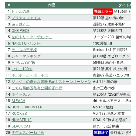
#
作品
タイトル
1
ヒカルの碁
巻頭カラー
第156局 ヒ
2
プリティフェイス
第10話 思い出の渚
3
遊☆戯☆王
遊闘272 攻略不能!?
4
ONE PIECE
第238話 天国の門
5
世紀末リーダー伝たけし!
リーダー233. 後悔の時間…!
6
NARUTO -ナルト-
130:愛情…!!
7
テニスの王子様
Genius 141 芥川茲郎
8
シャーマンキング
第189廻 エピローグ 5
9
Mr.FULLSWING
58発目:紡がれる糸
10
いちご100％
第21話 真中以上の男
11
ボボボーボ・ボーボボ
奥義69 茶道パニック!!
12
ジョジョの奇妙な冒険 Part6 ストーンオーシャン
Act.124 藁の家
13
こちら葛飾区亀有公園前派出所
虫の王者の巻
14
ホイッスル!
第206話 “25cm”が生ん
15
BLEACH
46. カルネアデス ～ Back t
16
HUNTER×HUNTER
No.150 始動
17
ROOKIES
Vol.198 理念と本質
18
NUMBER 10
GOAL.9 “旅する惑星”
19
BLACK CAT
第九十八話 約束
20
少年エスパーねじめ
連載終了
最終念力 少年