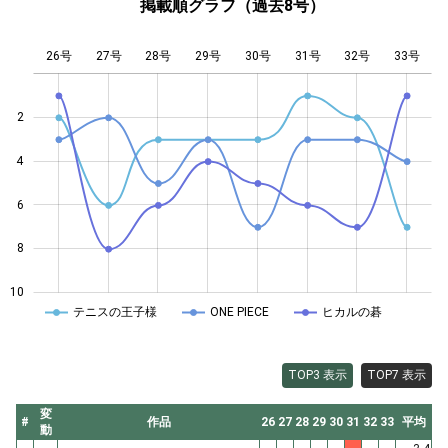
掲載順グラフ（過去8号）
26号
27号
28号
29号
L
30号
31号
32号
33号
2
4
10
6
8
10
テニスの王子様
ONE PIECE
ヒカルの碁
TOP3 表示
TOP7 表示
変
#
作品
26
27
28
29
30
31
32
33
平均
動