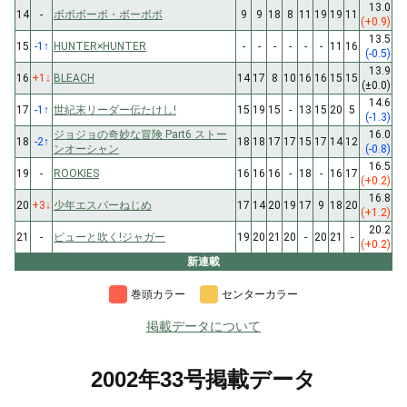
13.0
14
-
ボボボーボ・ボーボボ
9
9
18
8
11
19
19
11
(+0.9)
13.5
15
-1
↑
HUNTER×HUNTER
-
-
-
-
-
-
11
16
(-0.5)
13.9
16
+1
↓
BLEACH
14
17
8
10
16
16
15
15
(±0.0)
14.6
17
-1
↑
世紀末リーダー伝たけし!
15
19
15
-
13
15
20
5
(-1.3)
ジョジョの奇妙な冒険 Part6 ストー
16.0
18
-2
↑
18
18
17
17
15
17
14
12
ンオーシャン
(-0.8)
16.5
19
-
ROOKIES
16
16
16
-
18
-
16
17
(+0.2)
16.8
20
+3
↓
少年エスパーねじめ
17
14
20
19
17
9
18
20
(+1.2)
20.2
21
-
ピューと吹く!ジャガー
19
20
21
20
-
20
21
-
(+0.2)
新連載
巻頭カラー
センターカラー
掲載データについて
2002年33号掲載データ