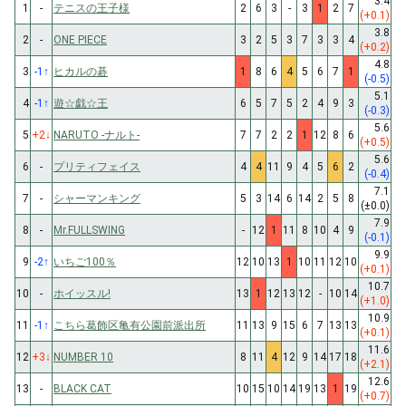
3.4
1
-
テニスの王子様
2
6
3
-
3
1
2
7
(+0.1)
3.8
2
-
ONE PIECE
3
2
5
3
7
3
3
4
(+0.2)
4.8
3
-1
↑
ヒカルの碁
1
8
6
4
5
6
7
1
(-0.5)
5.1
4
-1
↑
遊☆戯☆王
6
5
7
5
2
4
9
3
(-0.3)
5.6
5
+2
↓
NARUTO -ナルト-
7
7
2
2
1
12
8
6
(+0.5)
5.6
6
-
プリティフェイス
4
4
11
9
4
5
6
2
(-0.4)
7.1
7
-
シャーマンキング
5
3
14
6
14
2
5
8
(±0.0)
7.9
8
-
Mr.FULLSWING
-
12
1
11
8
10
4
9
(-0.1)
9.9
9
-2
↑
いちご100％
12
10
13
1
10
11
12
10
(+0.1)
10.7
10
-
ホイッスル!
13
1
12
13
12
-
10
14
(+1.0)
10.9
11
-1
↑
こちら葛飾区亀有公園前派出所
11
13
9
15
6
7
13
13
(+0.1)
11.6
12
+3
↓
NUMBER 10
8
11
4
12
9
14
17
18
(+2.1)
12.6
13
-
BLACK CAT
10
15
10
14
19
13
1
19
(+0.7)