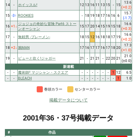
13.6
14
-
ホイッスル!
12
13
16
11
13
15
-
15
(+0.2)
15.7
15
-3
↑
ROOKIES
-
18
19
18
17
16
16
6
(-1.7)
ジョジョの奇妙な冒険 Part6 ストー
16.6
16
+1
↓
15
17
20
14
15
19
15
18
ンオーシャン
(+0.3)
16.6
17
-
無頼男 -ブレーメン-
18
15
12
16
18
18
17
19
(+0.2)
17.3
18
+2
↓
鴉MAN
17
16
17
17
16
17
18
20
(+1.0)
21.0
19
-
ピューと吹く!ジャガー
21
-
21
21
-
22
20
21
(±0.0)
新連載
-
-
魔術師² マジシャン・スクエア
-
-
-
-
-
-
1
12
6.5
-
-
BLEACH
-
-
-
-
-
-
-
1
1.0
巻頭カラー
センターカラー
掲載データについて
2001年36・37号掲載データ
#
作品