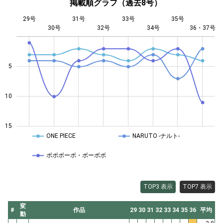
掲載順グラフ（過去8号）
29号
31号
33号
35号
30号
32号
L
34号
36・37号
5
10
10
15
ONE PIECE
NARUTO -ナルト-
ボボボーボ・ボーボボ
TOP3 表示
TOP7 表示
変
#
作品
29
30
31
32
33
34
35
36
平均
動