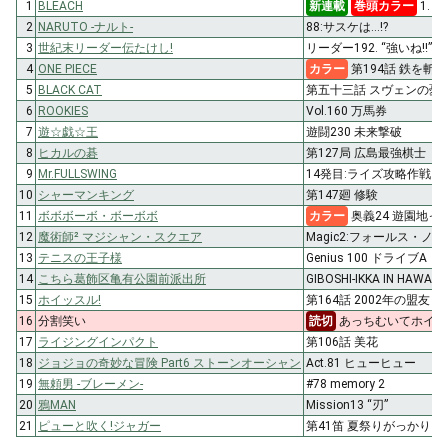
1
BLEACH
新連載
巻頭カラー
1. De
2
NARUTO -ナルト-
88:サスケは…!?
3
世紀末リーダー伝たけし!
リーダー192. “強いね!!”
4
ONE PIECE
カラー
第194話 鉄を斬る
5
BLACK CAT
第五十三話 スヴェンの憂
6
ROOKIES
Vol.160 万馬券
7
遊☆戯☆王
遊闘230 未来撃破
8
ヒカルの碁
第127局 広島最強棋士
9
Mr.FULLSWING
14発目:ライズ攻略作戦
10
シャーマンキング
第147廻 修験
11
ボボボーボ・ボーボボ
カラー
奥義24 遊園地って
12
魔術師² マジシャン・スクエア
Magic2:フォールス・ノット(
13
テニスの王子様
Genius 100 ドライブA
14
こちら葛飾区亀有公園前派出所
GIBOSHI-IKKA IN HAWAII
15
ホイッスル!
第164話 2002年の盟友
16
分割笑い
読切
あっちむいてホイ!
17
ライジングインパクト
第106話 美花
18
ジョジョの奇妙な冒険 Part6 ストーンオーシャン
Act.81 ヒューヒュー
19
無頼男 -ブレーメン-
#78 memory 2
20
鴉MAN
Mission13 “刃”
21
ピューと吹く!ジャガー
第41笛 夏祭りがっかり