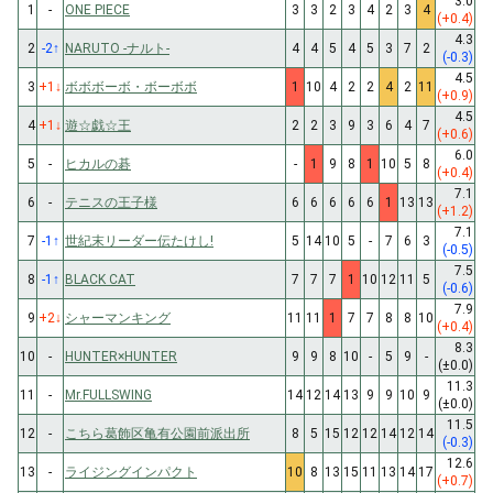
3.0
1
-
ONE PIECE
3
3
2
3
4
2
3
4
(+0.4)
4.3
2
-2
↑
NARUTO -ナルト-
4
4
5
4
5
3
7
2
(-0.3)
4.5
3
+1
↓
ボボボーボ・ボーボボ
1
10
4
2
2
4
2
11
(+0.9)
4.5
4
+1
↓
遊☆戯☆王
2
2
3
9
3
6
4
7
(+0.6)
6.0
5
-
ヒカルの碁
-
1
9
8
1
10
5
8
(+0.4)
7.1
6
-
テニスの王子様
6
6
6
6
6
1
13
13
(+1.2)
7.1
7
-1
↑
世紀末リーダー伝たけし!
5
14
10
5
-
7
6
3
(-0.5)
7.5
8
-1
↑
BLACK CAT
7
7
7
1
10
12
11
5
(-0.6)
7.9
9
+2
↓
シャーマンキング
11
11
1
7
7
8
8
10
(+0.4)
8.3
10
-
HUNTER×HUNTER
9
9
8
10
-
5
9
-
(±0.0)
11.3
11
-
Mr.FULLSWING
14
12
14
13
9
9
10
9
(±0.0)
11.5
12
-
こちら葛飾区亀有公園前派出所
8
5
15
12
12
14
12
14
(-0.3)
12.6
13
-
ライジングインパクト
10
8
13
15
11
13
14
17
(+0.7)