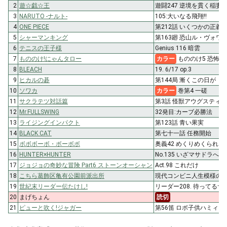
2
遊☆戯☆王
遊闘247 逆境を貫く稲妻!!
3
NARUTO -ナルト-
105:大いなる飛翔!!
4
ONE PIECE
第212話 いくつかの正義
5
シャーマンキング
第163廻 恐山ル・ヴォワ
6
テニスの王子様
Genius 116 暗雲
7
もののけ!にゃんタロー
カラー
もののけ5 恐怖の放
8
BLEACH
19. 6/17 op.3
9
ヒカルの碁
第144局 漸くこの日が
10
ソワカ
カラー
巻第4 一磋
11
サクラテツ対話篇
第3話 怪獣アウグスティヌ
12
Mr.FULLSWING
32発目:カーブ必勝法
13
ライジングインパクト
第123話 青い果実
14
BLACK CAT
第七十一話 任務開始
15
ボボボーボ・ボーボボ
奥義42 めくりめくられこ
16
HUNTER×HUNTER
No.135 いざマサドラへ!①
17
ジョジョの奇妙な冒険 Part6 ストーンオーシャン
Act.98 これだけ
18
こちら葛飾区亀有公園前派出所
現代コンビニ人生模様の
19
世紀末リーダー伝たけし!
リーダー208. 待ってるサ
20
まげちょん
読切
21
ピューと吹く!ジャガー
第56笛 ロボ子供ハミィ