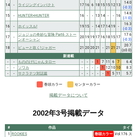
14.0
14
-
ライジングインパクト
17
16
6
18
15
15
12
13
(-0.3)
14.8
15
-
HUNTER×HUNTER
16
-
-
13
14
-
-
16
(-1.0)
16.3
16
-
ホイッスル!
19
15
-
14
17
14
19
-
(-0.3)
ジョジョの奇妙な冒険 Part6 ストー
17.6
17
-
20
19
19
17
16
18
15
17
ンオーシャン
(-0.3)
20.7
18
-
ピューと吹く!ジャガー
21
20
20
21
-
21
21
21
(±0.0)
新連載
-
-
もののけ!にゃんタロー
-
-
-
1
7
11
6
7
6.4
-
-
ソワカ
-
-
-
-
1
12
10
10
8.3
-
-
サクラテツ対話篇
-
-
-
-
-
1
5
11
5.7
巻頭カラー
センターカラー
掲載データについて
2002年3号掲載データ
#
作品
タイト
1
ROOKIES
巻頭カラー
Vol.176 