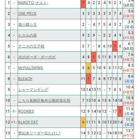
3.4
1
-
NARUTO -ナルト-
1
4
2
2
4
9
2
3
(±0.0)
3.6
2
-
ONE PIECE
3
3
3
3
3
3
7
4
(+0.1)
3.9
3
-
遊☆戯☆王
2
-
4
7
5
4
3
2
(-0.4)
5.3
4
-
ヒカルの碁
9
2
9
-
2
2
4
9
(+1.0)
6.1
5
-
テニスの王子様
5
7
-
8
6
10
1
6
(±0.0)
7.6
6
-
ボボボーボ・ボーボボ
4
8
1
5
11
8
9
15
(+0.7)
8.3
7
-
Mr.FULLSWING
8
6
5
10
9
5
11
12
(+0.7)
8.6
8
-
BLEACH
11
1
7
4
8
17
13
8
(-0.3)
10.4
9
-
シャーマンキング
15
14
13
11
-
7
8
5
(+0.5)
10.9
10
-
こちら葛飾区亀有公園前派出所
7
13
10
6
13
6
14
18
(+0.6)
11.6
11
-1
↑
ROOKIES
12
9
14
16
12
-
17
1
(-0.4)
11.8
12
+1
↓
BLACK CAT
6
11
11
9
10
13
20
14
(-0.2)
13.7
13
-
世紀末リーダー伝たけし!
14
5
12
12
-
16
18
19
(+1.1)