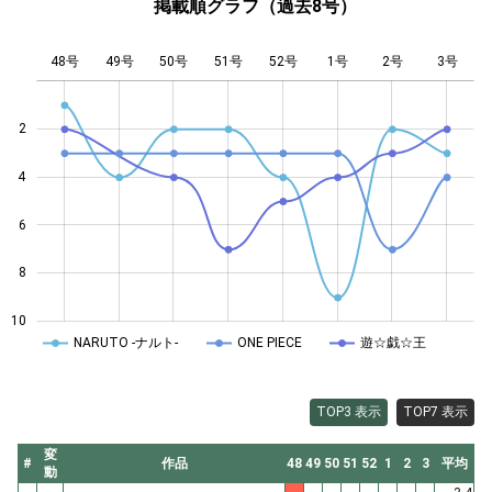
掲載順グラフ（過去8号）
48号
49号
50号
51号
L
52号
1号
2号
3号
2
4
10
6
8
10
NARUTO -ナルト-
ONE PIECE
遊☆戯☆王
TOP3 表示
TOP7 表示
変
#
作品
48
49
50
51
52
1
2
3
平均
動