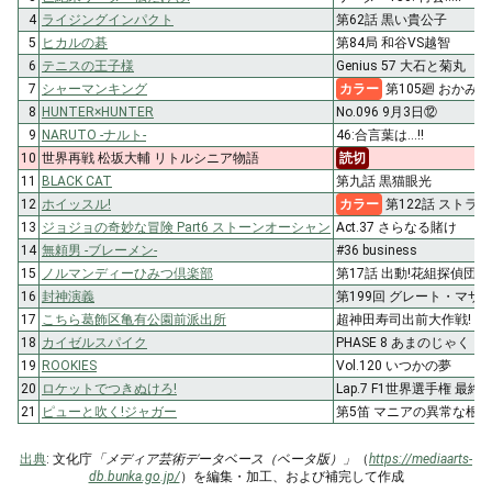
4
ライジングインパクト
第62話 黒い貴公子
5
ヒカルの碁
第84局 和谷VS越智
6
テニスの王子様
Genius 57 大石と菊丸
7
シャーマンキング
カラー
第105廻 おかみ
8
HUNTER×HUNTER
No.096 9月3日⑫
9
NARUTO -ナルト-
46:合言葉は…!!
10
世界再戦 松坂大輔 リトルシニア物語
読切
11
BLACK CAT
第九話 黒猫眼光
12
ホイッスル!
カラー
第122話 ストラ
13
ジョジョの奇妙な冒険 Part6 ストーンオーシャン
Act.37 さらなる賭け
14
無頼男 -ブレーメン-
#36 business
15
ノルマンディーひみつ倶楽部
第17話 出動!花組探偵団
16
封神演義
第199回 グレート・マザー
17
こちら葛飾区亀有公園前派出所
超神田寿司出前大作戦!
18
カイゼルスパイク
PHASE 8 あまのじゃく
19
ROOKIES
Vol.120 いつかの夢
20
ロケットでつきぬけろ!
Lap.7 F1世界選手権 
21
ピューと吹く!ジャガー
第5笛 マニアの異常な根性
出典
: 文化庁
「メディア芸術データベース（ベータ版）」
（
https://mediaarts-
db.bunka.go.jp/
）を編集・加工、および補完して作成