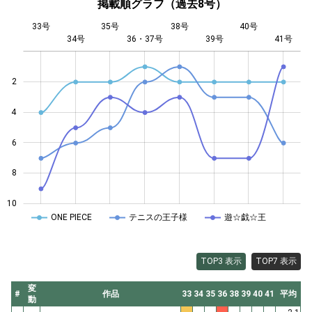
掲載順グラフ（過去8号）
33号
35号
38号
40号
34号
36・37号
L
39号
41号
2
4
10
6
8
10
ONE PIECE
テニスの王子様
遊☆戯☆王
TOP3 表示
TOP7 表示
変
#
作品
33
34
35
36
38
39
40
41
平均
動