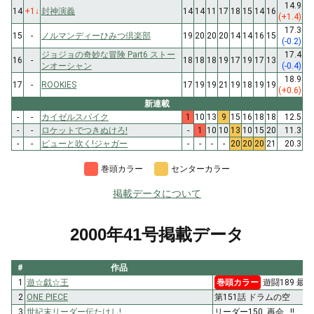
14.9
14
+1
↓
封神演義
14
14
11
17
18
15
14
16
(+1.4)
17.3
15
-
ノルマンディーひみつ倶楽部
19
20
20
20
14
14
16
15
(-0.2)
ジョジョの奇妙な冒険 Part6 ストー
17.4
16
-
18
18
18
19
17
19
17
13
ンオーシャン
(-0.4)
18.9
17
-
ROOKIES
17
19
19
21
19
18
19
19
(+0.6)
新連載
-
-
カイゼルスパイク
1
10
13
9
15
16
18
18
12.5
-
-
ロケットでつきぬけろ!
-
1
10
10
13
10
15
20
11.3
-
-
ピューと吹く!ジャガー
-
-
-
-
20
20
20
21
20.3
巻頭カラー
センターカラー
掲載データについて
2000年41号掲載データ
#
作品
1
遊☆戯☆王
巻頭カラー
遊闘189 最強
2
ONE PIECE
第151話 ドラムの空
3
世紀末リーダー伝たけし!
リーダー150. 再会…!!