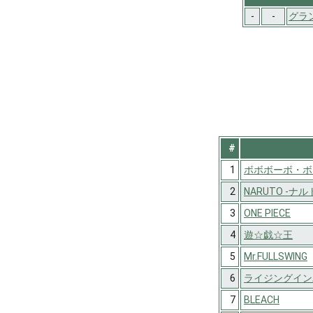
-
-
グラ
#
1
ボボボーボ・ボ
2
NARUTO -ナル
3
ONE PIECE
4
遊☆戯☆王
5
Mr.FULLSWING
6
ライジングイン
7
BLEACH