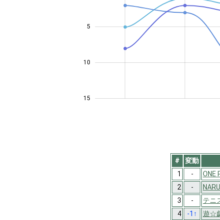
5
10
10
15
#
変動
1
-
ONE 
2
-
NAR
3
-
テニ
4
-1
↑
遊☆