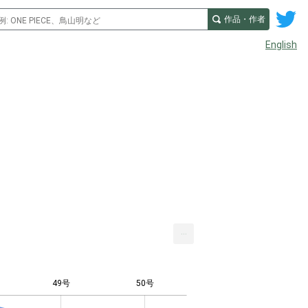
作品・作者
English
...
49号
50号