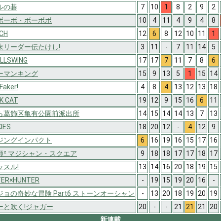
ルの碁
7
10
1
8
2
9
2
ボーボ・ボーボボ
10
4
11
4
9
4
8
CH
12
6
8
12
10
11
1
末リーダー伝たけし!
3
11
-
7
11
14
5
ULLSWING
17
17
7
11
7
8
6
ーマンキング
15
9
13
5
1
15
14
 Faker!
4
8
4
13
12
13
18
K CAT
19
12
9
15
16
6
11
ら葛飾区亀有公園前派出所
14
15
14
14
13
7
13
IES
18
20
12
-
4
12
9
ジングインパクト
6
16
19
16
15
17
16
師² マジシャン・スクエア
9
18
18
17
17
18
17
ッスル!
13
14
16
20
18
19
15
TER×HUNTER
-
19
15
19
20
16
-
ジョの奇妙な冒険 Part6 ストーンオーシャン
-
13
20
18
19
20
19
ーと吹く!ジャガー
20
-
-
21
21
21
20
新連載