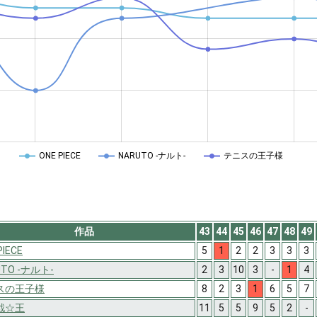
ONE PIECE
NARUTO -ナルト-
テニスの王子様
作品
43
44
45
46
47
48
49
PIECE
5
1
2
2
3
3
3
UTO -ナルト-
2
3
10
3
-
1
4
スの王子様
8
2
3
1
6
5
7
戯☆王
11
5
5
9
5
2
-