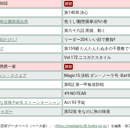
ISE
読切
第140局 決心
有公園前派出所
危うし!翻堕羅拳法!!の巻
第六十六話 黒猫、動く
伝たけし!
リーダー204. いい顔で勝負!!
グ
第159廻 たんたんたぬきの千畳敷で
Vol.172 ニコガクスタイル
男爵一家
読切
シャン・スクエア
Magic15:決戦 ダン・ノーラ号 -Battle 
第8話 第一甲板攻防戦
#9 NO FEAR
冒険 Part6 ストーンオーシャン
Act.93 手錠
ジャガー
第52笛 冬なのに秋の味覚
ア芸術データベース（ベータ版）」
（
https://mediaarts-db.bunka.go.jp/
）を編集・加