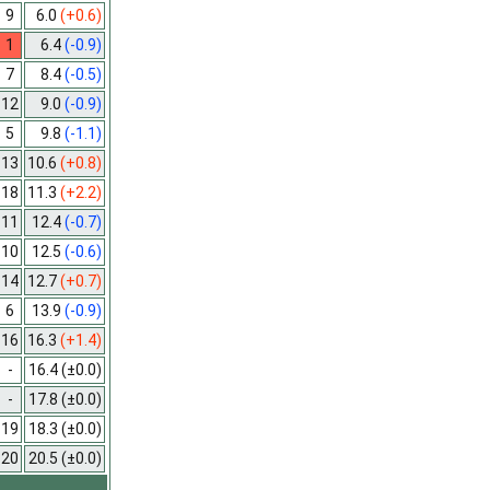
9
6.0
(+0.6)
1
6.4
(-0.9)
7
8.4
(-0.5)
12
9.0
(-0.9)
5
9.8
(-1.1)
13
10.6
(+0.8)
18
11.3
(+2.2)
11
12.4
(-0.7)
10
12.5
(-0.6)
14
12.7
(+0.7)
6
13.9
(-0.9)
16
16.3
(+1.4)
-
16.4
(±0.0)
-
17.8
(±0.0)
19
18.3
(±0.0)
20
20.5
(±0.0)