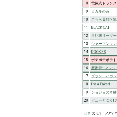
8
電気式トランスR
9
ヒカルの碁
10
こちら葛飾区亀
11
BLACK CAT
12
世紀末リーダー
13
シャーマンキン
14
ROOKIES
15
ポテポテポテト
16
魔術師² マジ
17
グラン・バガン
18
I'm A Faker!
19
ジョジョの奇妙な
20
ピューと吹く!
出典
: 文化庁
「メディ