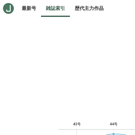
最新号
雑誌索引
歴代主力作品
43号
44号
-10
20
-4
-2
-5
0
2