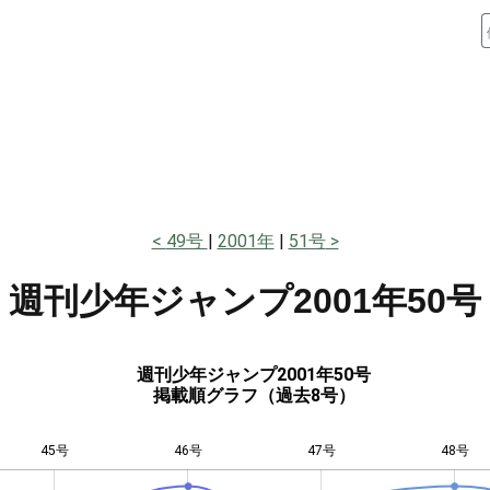
49号
2001年
51号
週刊少年ジャンプ
2001年50号
週刊少年ジャンプ2001年50号
掲載順グラフ（過去8号）
45号
46号
L
47号
48号