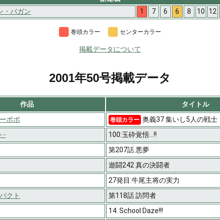
ン・バガン
1
7
6
6
8
10
12
巻頭カラー
センターカラー
掲載データについて
2001年50号掲載データ
作品
タイトル
ーボボ
奥義37 集いし5人の戦士
巻頭カラー
ト-
100:玉砕覚悟…!!
第207話 悪夢
遊闘242 真の決闘者
27発目:牛尾主将の実力
パクト
第118話 訪問者
14. School Daze!!!