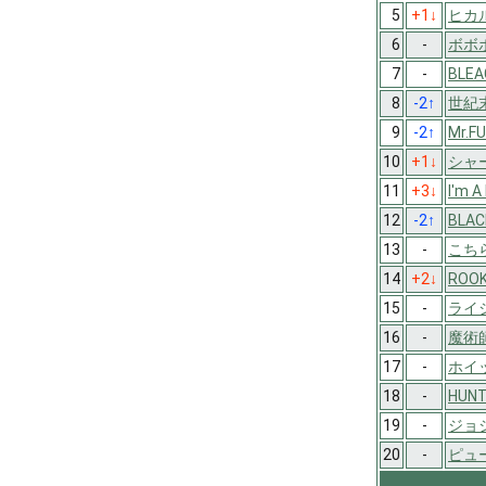
5
+1
↓
ヒカ
6
-
ボボ
7
-
BLEA
8
-2
↑
世紀
9
-2
↑
Mr.F
10
+1
↓
シャ
11
+3
↓
I'm A
12
-2
↑
BLAC
13
-
こち
14
+2
↓
ROOK
15
-
ライ
16
-
魔術
17
-
ホイ
18
-
HUN
19
-
ジョ
20
-
ピュ