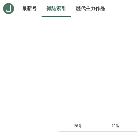
最新号
雑誌索引
歴代主力作品
28号
29号
-10
20
-4
-2
-5
0
2