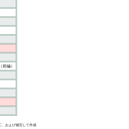
巻（前編）
工、および補完して作成