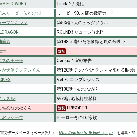
MBIEPOWDER.
track. 2 / 洗礼
紀末リーダー伝たけし!
リーダー98. 人間の戦闘力・!!
ャーマンキング
第53廻 2人のビッグソウル
ILDRAGON
ROUND3 リュージ敗北!?
神演義
第148回 老いたる象徴と風の分岐 下
獣士
読切
ニスの王子様
Genius 4 宣戦布告!
さか天使テンテンくん
第120話 テンパパとテンママ来たる!!の
OKIES
Vol.70 コンプレックス
第108話 心のつながり
イッスル!
第70話 心模様空模様
んち発明大福くん
EPISODE 1
読切
士沢レシーブ
ヒーローその16 家族
ア芸術データベース（ベータ版）」
（
https://mediaarts-db.bunka.go.jp/
）を編集・加