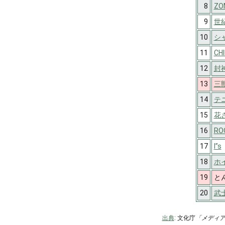
8
ZO
9
世
10
シ
11
CH
12
封
13
三
14
テ
15
花
16
RO
17
I”s
18
ホ
19
と
20
武
出典
: 文化庁
「メディ