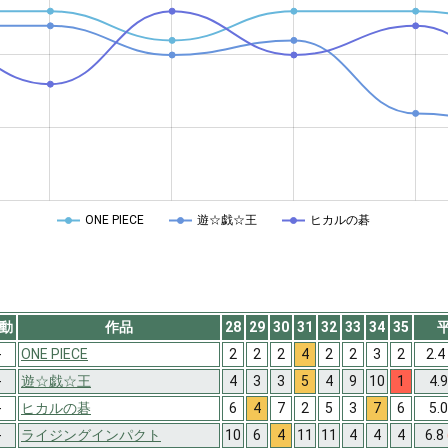
ONE PIECE
遊☆戯☆王
ヒカルの碁
動
作品
28
29
30
31
32
33
34
35
-
ONE PIECE
2
2
2
4
2
2
3
2
2.4
-
遊☆戯☆王
4
3
3
5
4
9
10
1
4.
-
ヒカルの碁
6
4
7
2
5
3
7
6
5.
-
ライジングインパクト
10
6
4
11
11
4
4
4
6.8