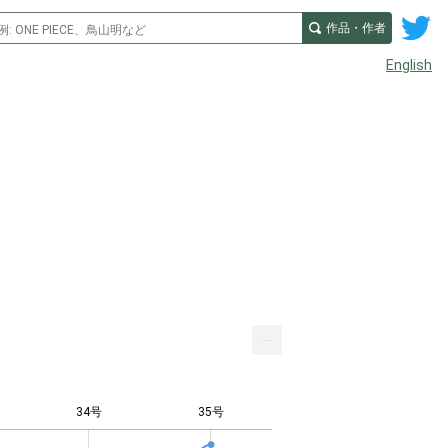
作品・作者
English
...
34号
35号