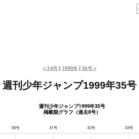
34号
1999年
36号
週刊少年ジャンプ
1999年35号
週刊少年ジャンプ1999年35号
掲載順グラフ（過去8号）
30号
31号
L
32号
33号