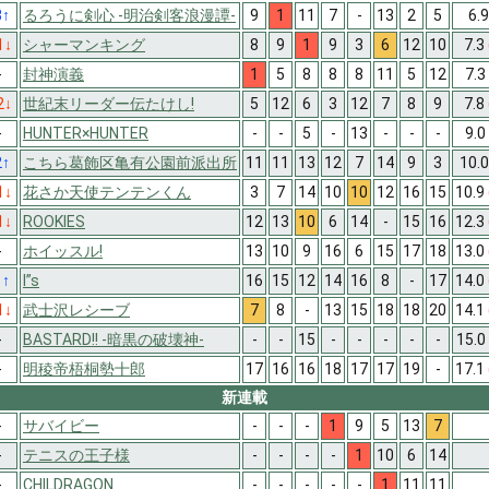
3
↑
るろうに剣心 -明治剣客浪漫譚-
9
1
11
7
-
13
2
5
6.
1
↓
シャーマンキング
8
9
1
9
3
6
12
10
7.3
-
封神演義
1
5
8
8
8
11
5
12
7.3
2
↓
世紀末リーダー伝たけし!
5
12
6
3
12
7
8
9
7.8
-
HUNTER×HUNTER
-
-
5
-
13
-
-
-
9.0
2
↑
こちら葛飾区亀有公園前派出所
11
11
13
12
7
14
9
3
10.
1
↓
花さか天使テンテンくん
3
7
14
10
10
12
16
15
10.9
1
↓
ROOKIES
12
13
10
6
14
-
15
16
12.3
-
ホイッスル!
13
10
9
16
6
15
17
18
13.0
1
↑
I”s
16
15
12
14
16
8
-
17
14.0
1
↓
武士沢レシーブ
7
8
-
13
15
18
18
20
14.1
-
BASTARD!! -暗黒の破壊神-
-
-
15
-
-
-
-
-
15.0
-
明稜帝梧桐勢十郎
17
16
16
18
17
17
19
-
17.1
新連載
-
サバイビー
-
-
-
1
9
5
13
7
-
テニスの王子様
-
-
-
-
1
10
6
14
-
CHILDRAGON
-
-
-
-
-
1
11
11