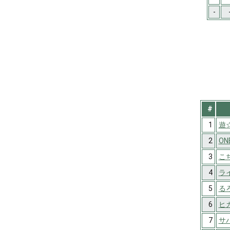
-
#
1
遊
2
ONE
3
こ
4
ラ
5
る
6
ヒ
7
サ