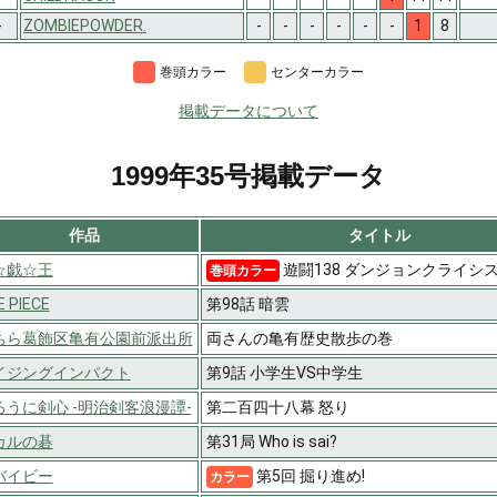
-
ZOMBIEPOWDER.
-
-
-
-
-
-
1
8
巻頭カラー
センターカラー
掲載データについて
1999年35号掲載データ
作品
タイトル
☆戯☆王
遊闘138 ダンジョンクライシス!
巻頭カラー
 PIECE
第98話 暗雲
ちら葛飾区亀有公園前派出所
両さんの亀有歴史散歩の巻
イジングインパクト
第9話 小学生VS中学生
ろうに剣心 -明治剣客浪漫譚-
第二百四十八幕 怒り
カルの碁
第31局 Who is sai?
バイビー
第5回 掘り進め!
カラー