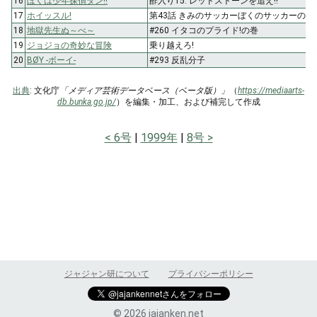
16
ぼくは少年探偵ダン!!
酢入り15: レッドストーンを追え!!
17
ホイッスル!
第43話 きみのサッカーぼくのサッカーの巻
18
地獄先生ぬ～べ～
#260 イタコのプライド!の巻
19
ジョジョの奇妙な冒険
乗り越えろ!
20
BØY -ボーイ-
#293 反乱分子
出典
: 文化庁
「メディア芸術データベース（ベータ版）」
（
https://mediaarts-
db.bunka.go.jp/
）を編集・加工、および補完して作成
6号
1999年
8号
ジャジャン研について
プライバシーポリシー
© 2026 jajanken.net