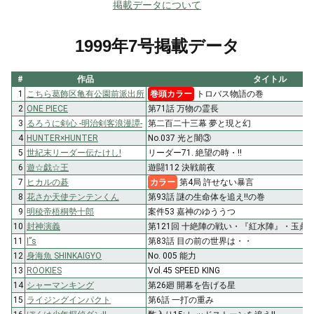
掲載データについて
1999年7号掲載データ
#
作品
タイトル
1
こちら葛飾区亀有公園前派出所
巻頭カラー
トロバス物語の巻
2
ONE PIECE
第71話 万物の霊長
3
るろうに剣心 -明治剣客浪漫譚-
第二百二十三幕 夢と現と幻
4
HUNTER×HUNTER
No.037 光と闇③
5
世紀末リーダー伝たけし!
リーダー71. 絶望の時・!!
6
遊☆戯☆王
遊闘112 決戦前夜
7
ヒカルの碁
カラー
第4局 許せない暴言
8
花さか天使テンテンくん
第93話 謎の生命体を追え!!の巻
9
明稜帝梧桐勢十郎
案件53 嘉神のゆううつ
10
封神演義
第121回 十絶陣の戦い・『紅水陣』・玉鼎
11
I”s
第83話 目の前の世界は・・
12
身海魚 SHINKAIGYO
No. 005 能力
13
ROOKIES
Vol.45 SPEED KING
14
シャーマンキング
第26廻 開幕を告げる星
15
ライジングインパクト
第6話 一打の重み