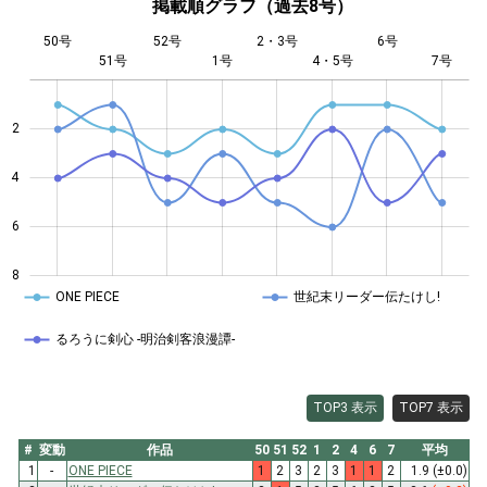
掲載順グラフ（過去8号）
50号
52号
2・3号
6号
51号
1号
L
4・5号
7号
2
4
4
6
8
ONE PIECE
世紀末リーダー伝たけし!
るろうに剣心 -明治剣客浪漫譚-
TOP3 表示
TOP7 表示
#
変動
作品
50
51
52
1
2
4
6
7
平均
1
-
ONE PIECE
1
2
3
2
3
1
1
2
1.9
(±0.0)