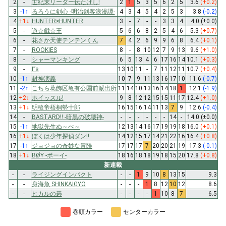
2
-
世紀末リーダー伝たけし!
2
1
5
3
5
6
2
5
3.6
(+0.2)
3
-1
↑
るろうに剣心 -明治剣客浪漫譚-
4
3
4
5
4
2
5
3
3.8
(-0.2)
4
+1
↓
HUNTER×HUNTER
3
-
7
-
-
3
3
4
4.0
(±0.0)
5
-
遊☆戯☆王
5
6
6
8
2
5
4
6
5.3
(+0.7)
6
-
花さか天使テンテンくん
7
4
2
6
9
9
6
8
6.4
(+0.1)
7
-
ROOKIES
8
-
8
10
12
7
9
13
9.6
(+1.0)
8
-
シャーマンキング
6
5
13
4
6
17
16
14
10.1
(+0.3)
9
-
I”s
13
10
11
-
7
11
12
11
10.7
(+0.4)
10
-1
↑
封神演義
10
7
9
11
13
16
17
10
11.6
(-0.7)
11
-2
↑
こちら葛飾区亀有公園前派出所
11
14
10
13
16
14
18
1
12.1
(-1.9)
12
+2
↓
ホイッスル!
9
8
12
12
15
15
11
17
12.4
(+1.0)
13
+1
↓
明稜帝梧桐勢十郎
16
15
16
14
11
13
7
9
12.6
(-0.4)
14
-
BASTARD!! -暗黒の破壊神-
-
-
-
-
-
-
14
-
14.0
(±0.0)
15
-1
↑
地獄先生ぬ～べ～
12
13
14
16
17
19
19
18
16.0
(+0.1)
16
+1
↓
ぼくは少年探偵ダン!!
14
12
15
17
14
21
22
16
16.4
(+0.8)
17
-1
↑
ジョジョの奇妙な冒険
17
17
17
7
20
20
21
19
17.3
(-0.1)
18
+1
↓
BØY -ボーイ-
18
16
18
18
19
18
15
20
17.8
(+0.8)
新連載
-
-
ライジングインパクト
-
-
1
9
10
8
13
15
9.3
-
-
身海魚 SHINKAIGYO
-
-
-
1
8
12
10
12
8.6
-
-
ヒカルの碁
-
-
-
-
1
10
8
7
6.5
巻頭カラー
センターカラー