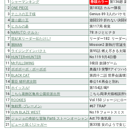
1
シャーマンキング
巻頭カラー
第136廻 楽園
2
ONE PIECE
第183話 カルー隊長
3
テニスの王子様
Genius 89 3人のバケモノ
4
遊☆戯☆王
遊闘220 折れない決闘者
5
ヒカルの碁
第117局 発覚
6
NARUTO -ナルト-
78:ネジとヒナタ
7
世紀末リーダー伝たけし!
リーダー182. リーダーた
8
鴉MAN
Mission2 新執行官誕生
9
ライジングインパクト
第95話 燃え尽きる太陽
10
HUNTER×HUNTER
No.119 9月4日⑱
11
Mr.FULLSWING
3発目 奴隷ゲーム
12
ボボボーボ・ボーボボ
奥義13 突撃!!アイツハゲ
13
BLACK CAT
第四十二話 世界会議壊滅
14
重臣 猪狩虎次郎
奉公14 再会と別れ
15
ホイッスル!
第154話 喝!!
16
こちら葛飾区亀有公園前派出所
こちら両津犬猫相談所!の
17
ROOKIES
Vol.150 ジャージにロ
18
無頼男 -ブレーメン-
#67 TRAP
19
GUN BLAZE WEST
No.19 フォートスミス
20
ジョジョの奇妙な冒険 Part6 ストーンオーシャン
Act.70 換気扇
21
ピューと吹く!ジャガー
第33笛 女のようで女じゃ