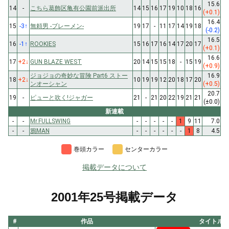
15.6
14
-
こちら葛飾区亀有公園前派出所
14
15
16
17
19
10
18
16
(+0.1)
16.4
15
-3
↑
無頼男 -ブレーメン-
19
17
-
11
17
14
19
18
(-0.2)
16.5
16
-1
↑
ROOKIES
15
16
17
16
14
17
20
17
(+0.1)
16.6
17
+2
↓
GUN BLAZE WEST
20
14
15
15
18
-
15
19
(+0.9)
ジョジョの奇妙な冒険 Part6 ストー
16.9
18
+2
↓
10
19
19
12
20
18
17
20
ンオーシャン
(+0.5)
20.7
19
-
ピューと吹く!ジャガー
21
-
21
20
22
19
21
21
(±0.0)
新連載
-
-
Mr.FULLSWING
-
-
-
-
-
1
9
11
7.0
-
-
鴉MAN
-
-
-
-
-
-
1
8
4.5
巻頭カラー
センターカラー
掲載データについて
2001年25号掲載データ
#
作品
タイトル