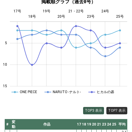
掲載順グラフ（過去8号）
17号
19号
21・22号
24号
18号
20号
L
23号
25号
5
10
10
15
ONE PIECE
NARUTO -ナルト-
ヒカルの碁
TOP3 表示
TOP7 表示
変
#
作品
17
18
19
20
21
23
24
25
平均
動