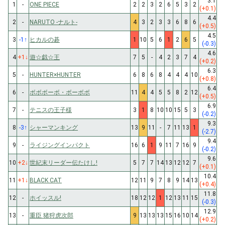
3.1
1
-
ONE PIECE
2
2
3
2
6
5
3
2
(+0.1)
4.4
2
-
NARUTO -ナルト-
4
3
2
3
3
6
8
6
(+0.5)
4.5
3
-1
↑
ヒカルの碁
1
10
5
6
1
2
6
5
(-0.3)
4.6
4
+1
↓
遊☆戯☆王
7
5
-
4
2
3
7
4
(+0.2)
6.3
5
-
HUNTER×HUNTER
6
8
6
8
4
4
4
10
(+0.8)
6.4
6
-
ボボボーボ・ボーボボ
11
4
4
5
5
8
2
12
(+0.5)
6.9
7
-
テニスの王子様
3
1
8
10
10
15
5
3
(-0.2)
9.3
8
-3
↑
シャーマンキング
13
9
11
-
7
11
13
1
(-2.7)
9.4
9
-
ライジングインパクト
16
6
1
9
11
7
16
9
(-0.2)
9.6
10
+2
↓
世紀末リーダー伝たけし!
5
7
7
14
13
12
12
7
(+0.1)
10.4
11
+1
↓
BLACK CAT
12
11
9
7
8
9
14
13
(+0.4)
11.8
12
-
ホイッスル!
18
12
12
1
12
13
11
15
(-0.3)
12.9
13
-
重臣 猪狩虎次郎
9
13
13
13
15
16
10
14
(+0.2)