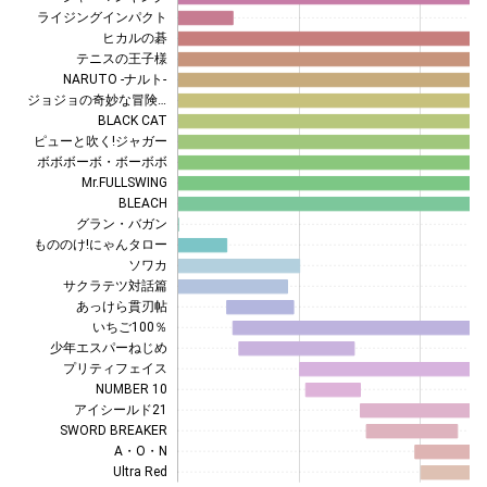
ライジングインパクト
ヒカルの碁
テニスの王子様
NARUTO -ナルト-
ジョジョの奇妙な冒険…
BLACK CAT
ピューと吹く!ジャガー
ジョジョの奇妙な冒険…
ボボボーボ・ボーボボ
Mr.FULLSWING
BLEACH
グラン・バガン
もののけ!にゃんタロー
ソワカ
サクラテツ対話篇
あっけら貫刃帖
いちご100％
少年エスパーねじめ
プリティフェイス
NUMBER 10
アイシールド21
SWORD BREAKER
A・O・N
Ultra Red