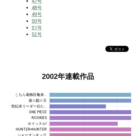
47号
48号
49号
50号
51号
52号
2002年連載作品
こちら葛飾区亀有…
遊☆戯☆王
世紀末リーダー伝た…
ONE PIECE
ROOKIES
ホイッスル!
HUNTER×HUNTER
シャーマンキング