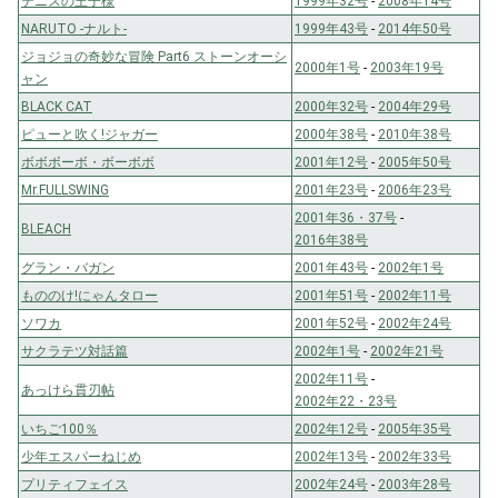
テニスの王子様
1999年32号
-
2008年14号
NARUTO -ナルト-
1999年43号
-
2014年50号
ジョジョの奇妙な冒険 Part6 ストーンオーシ
2000年1号
-
2003年19号
ャン
BLACK CAT
2000年32号
-
2004年29号
ピューと吹く!ジャガー
2000年38号
-
2010年38号
ボボボーボ・ボーボボ
2001年12号
-
2005年50号
Mr.FULLSWING
2001年23号
-
2006年23号
2001年36・37号
-
BLEACH
2016年38号
グラン・バガン
2001年43号
-
2002年1号
もののけ!にゃんタロー
2001年51号
-
2002年11号
ソワカ
2001年52号
-
2002年24号
サクラテツ対話篇
2002年1号
-
2002年21号
2002年11号
-
あっけら貫刃帖
2002年22・23号
いちご100％
2002年12号
-
2005年35号
少年エスパーねじめ
2002年13号
-
2002年33号
プリティフェイス
2002年24号
-
2003年28号