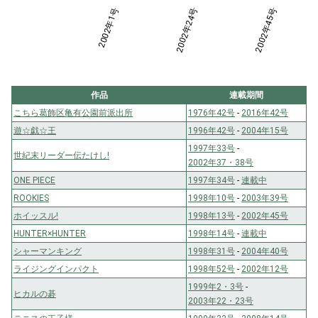
2002年13号
2002年1号
2002年24号
L
2002年45号
作品
連載期間
こちら葛飾区亀有公園前派出所
1976年42号
-
2016年42号
遊☆戯☆王
1996年42号
-
2004年15号
1997年33号
-
世紀末リーダー伝たけし!
2002年37・38号
ONE PIECE
1997年34号
-
連載中
ROOKIES
1998年10号
-
2003年39号
ホイッスル!
1998年13号
-
2002年45号
HUNTER×HUNTER
1998年14号
-
連載中
シャーマンキング
1998年31号
-
2004年40号
ライジングインパクト
1998年52号
-
2002年12号
1999年2・3号
-
ヒカルの碁
2003年22・23号