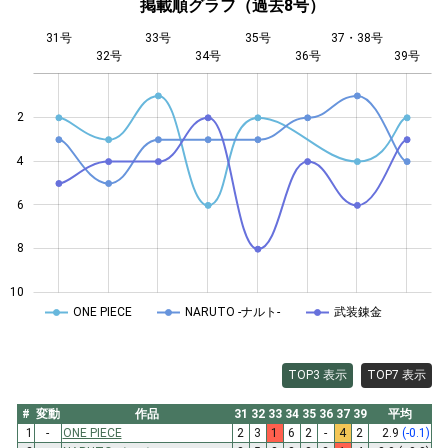
掲載順グラフ（過去8号）
31号
33号
35号
37・38号
32号
34号
L
36号
39号
2
4
10
6
8
10
ONE PIECE
NARUTO -ナルト-
武装錬金
TOP3 表示
TOP7 表示
#
変動
作品
31
32
33
34
35
36
37
39
平均
1
-
ONE PIECE
2
3
1
6
2
-
4
2
2.9
(-0.1)