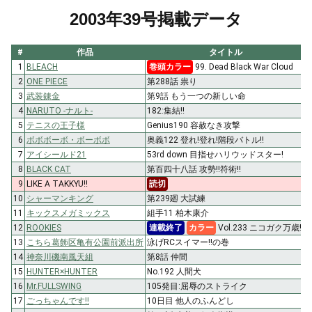
2003年39号掲載データ
#
作品
タイトル
1
BLEACH
巻頭カラー
99. Dead Black War Cloud
2
ONE PIECE
第288話 祟り
3
武装錬金
第9話 もう一つの新しい命
4
NARUTO -ナルト-
182:集結!!
5
テニスの王子様
Genius190 容赦なき攻撃
6
ボボボーボ・ボーボボ
奥義122 登れ!登れ!階段バトル!!
7
アイシールド21
53rd down 目指せハリウッドスター!
8
BLACK CAT
第百四十八話 攻勢!!符術!!
9
LIKE A TAKKYU!!
読切
10
シャーマンキング
第239廻 大試練
11
キックスメガミックス
組手11 柏木康介
12
ROOKIES
連載終了
カラー
Vol.233 ニコガク万歳!!
13
こちら葛飾区亀有公園前派出所
泳げRCスイマー!!の巻
14
神奈川磯南風天組
第8話 仲間
15
HUNTER×HUNTER
No.192 人間犬
16
Mr.FULLSWING
105発目:屈辱のストライク
17
ごっちゃんです!!
10日目 他人のふんどし