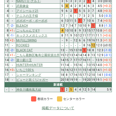
2
-
NARUTO -ナルト-
3
5
3
3
3
2
1
4
3.0
(±0.0)
3
-
武装錬金
5
4
4
2
8
4
6
3
4.5
(+0.2)
4
-
アイシールド21
9
6
2
1
5
5
3
7
4.8
(+0.3)
5
-
テニスの王子様
7
-
6
-
7
3
2
5
5.0
(-0.3)
6
-
ボボボーボ・ボーボボ
6
13
11
5
1
7
10
6
7.4
(+0.5)
7
-2
↑
BLEACH
12
7
14
7
10
10
9
1
8.8
(-1.3)
8
+1
↓
ごっちゃんです!!
4
10
10
8
9
13
15
17
10.8
(+1.0)
9
-1
↑
キックスメガミックス
8
11
9
10
12
11
17
11
11.1
(+0.6)
10
+2
↓
Mr.FULLSWING
-
9
-
12
6
6
19
16
11.3
(+1.3)
11
-
ROOKIES
-
-
-
-
-
8
16
12
12.0
(±0.0)
12
-2
↑
BLACK CAT
13
-
15
13
18
1
18
8
12.3
(-1.0)
13
+1
↓
こちら葛飾区亀有公園前派出所
15
12
13
14
14
14
8
13
12.9
(-0.1)
14
-2
↑
遊☆戯☆王
14
15
7
17
17
16
11
-
13.9
(+0.1)
15
-
HUNTER×HUNTER
11
14
-
15
16
-
13
15
14.0
(+0.7)
16
+3
↓
いちご100％
16
16
12
11
11
15
14
18
14.1
(+1.0)
17
-
シャーマンキング
18
8
17
16
15
17
12
10
14.1
(-0.6)
18
-
ピューと吹く!ジャガー
20
18
19
19
-
19
20
19
19.1
(+0.1)
新連載
-
-
神奈川磯南風天組
1
2
5
4
4
12
5
14
5.9
巻頭カラー
センターカラー
掲載データについて