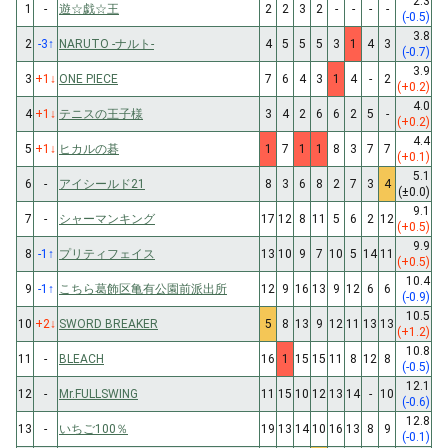
2.3
1
-
遊☆戯☆王
2
2
3
2
-
-
-
-
(-0.5)
3.8
2
-3
↑
NARUTO -ナルト-
4
5
5
5
3
1
4
3
(-0.7)
3.9
3
+1
↓
ONE PIECE
7
6
4
3
1
4
-
2
(+0.2)
4.0
4
+1
↓
テニスの王子様
3
4
2
6
6
2
5
-
(+0.2)
4.4
5
+1
↓
ヒカルの碁
1
7
1
1
8
3
7
7
(+0.1)
5.1
6
-
アイシールド21
8
3
6
8
2
7
3
4
(±0.0)
9.1
7
-
シャーマンキング
17
12
8
11
5
6
2
12
(+0.5)
9.9
8
-1
↑
プリティフェイス
13
10
9
7
10
5
14
11
(+0.5)
10.4
9
-1
↑
こちら葛飾区亀有公園前派出所
12
9
16
13
9
12
6
6
(-0.9)
10.5
10
+2
↓
SWORD BREAKER
5
8
13
9
12
11
13
13
(+1.2)
10.8
11
-
BLEACH
16
1
15
15
11
8
12
8
(-0.5)
12.1
12
-
Mr.FULLSWING
11
15
10
12
13
14
-
10
(-0.6)
12.8
13
-
いちご100％
19
13
14
10
16
13
8
9
(-0.1)