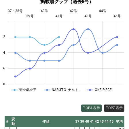
掲載順グラフ（過去8号）
37・38号
40号
42号
44号
39号
41号
L
43号
45号
2
4
4
6
8
遊☆戯☆王
NARUTO -ナルト-
ONE PIECE
TOP3 表示
TOP7 表示
変
#
作品
37
39
40
41
42
43
44
45
平均
動