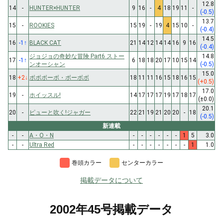
12.8
14
-
HUNTER×HUNTER
9
16
-
4
18
19
11
-
(-0.5)
13.7
15
-
ROOKIES
15
19
-
19
4
15
10
-
(-0.4)
14.5
16
-1
↑
BLACK CAT
21
14
12
14
14
16
9
16
(-0.4)
ジョジョの奇妙な冒険 Part6 ストー
14.8
17
-1
↑
6
18
18
20
17
10
15
14
ンオーシャン
(-0.5)
15.0
18
+2
↓
ボボボーボ・ボーボボ
18
11
11
16
15
18
16
15
(+0.5)
17.0
19
-
ホイッスル!
14
17
17
17
19
17
18
17
(±0.0)
20.1
20
-
ピューと吹く!ジャガー
22
21
19
21
20
20
-
18
(-0.5)
新連載
-
-
A・O・N
-
-
-
-
-
-
1
5
3.0
-
-
Ultra Red
-
-
-
-
-
-
-
1
1.0
巻頭カラー
センターカラー
掲載データについて
2002年45号掲載データ