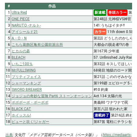
#
作品
1
Ultra Red
新連載
巻頭カラー
第1
2
ONE PIECE
第248話 元神様VS神官
3
NARUTO -ナルト-
141:うちはイタチ!!
4
アイシールド21
カラー
11th down 0
5
A・O・N
第2話 どうしたのかしら
6
こちら葛飾区亀有公園前派出所
大都会の脱走者!?の巻
7
ヒカルの碁
第167局 少年達
8
BLEACH
57. Unfinished July Rain
9
いちご100％
第32話 キスしてほしい
10
Mr.FULLSWING
68発目:地獄のロード開始!
11
プリティフェイス
第21話 こののぞみかなえ
12
シャーマンキング
第199廻 エピローグ 5 -止-
13
SWORD BREAKER
#10 約束
14
ジョジョの奇妙な冒険 Part6 ストーンオーシャン
Act.134 太陽の光
15
ボボボーボ・ボーボボ
奥義80 ワナワナで罠
16
BLACK CAT
第百八話 狙われた家
17
ホイッスル!
連載終了
第216話 終わ
18
ピューと吹く!ジャガー
第87笛 電柱にチラシを
出典
: 文化庁
「メディア芸術データベース（ベータ版）」
（
https://mediaarts-