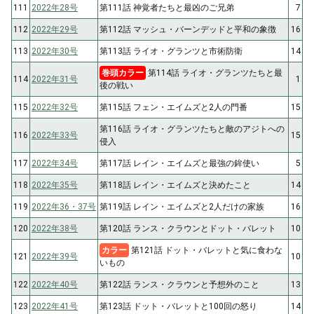
111
2022年28号
第111話 神覚者たちと最凶のご兄弟
7
112
2022年29号
第112話 マッシュ・バーンデッドと平和の象徴
16
113
2022年30号
第113話 ライオ・グランツと市術防衛
14
巻頭カラー
第114話 ライオ・グランツたちと最
114
2022年31号
1
後の戦い
115
2022年32号
第115話 フェン・エイムズと2人の門番
15
第116話 ライオ・グランツたちと敵のアジトへの
116
2022年33号
15
侵入
117
2022年34号
第117話 レイン・エイムズと最強の鉾使い
5
118
2022年35号
第118話 レイン・エイムズと決めたこと
14
119
2022年36・37号
第119話 レイン・エイムズと2人だけの家族
16
120
2022年38号
第120話 ランス・クラウンとドット・バレット
10
カラー
第121話 ドット・バレットと気に食わな
121
2022年39号
10
いもの
122
2022年40号
第122話 ランス・クラウンと予想外のこと
13
123
2022年41号
第123話 ドット・バレットと100回の怒り
14