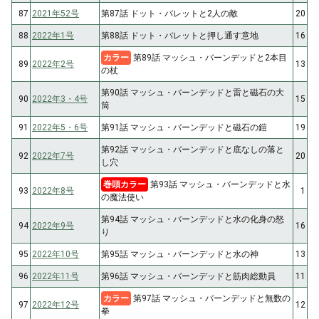
87
2021年52号
第87話 ドット・バレットと2人の敵
20
88
2022年1号
第88話 ドット・バレットと押し通す意地
16
カラー
第89話 マッシュ・バーンデッドと2本目
89
2022年2号
13
の杖
第90話 マッシュ・バーンデッドと雷と磁石の大
90
2022年3・4号
15
筒
91
2022年5・6号
第91話 マッシュ・バーンデッドと磁石の鎧
19
第92話 マッシュ・バーンデッドと底なしの落と
92
2022年7号
20
し穴
巻頭カラー
第93話 マッシュ・バーンデッドと水
93
2022年8号
1
の魔法使い
第94話 マッシュ・バーンデッドと水の化身の怒
94
2022年9号
16
り
95
2022年10号
第95話 マッシュ・バーンデッドと水の神
13
96
2022年11号
第96話 マッシュ・バーンデッドと筋肉総動員
11
カラー
第97話 マッシュ・バーンデッドと無数の
97
2022年12号
12
拳