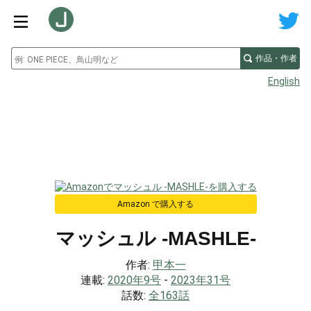
作品・作者
English
Amazon で購入する
マッシュル -MASHLE-
作者:
甲本一
連載:
2020年9号
-
2023年31号
話数:
全163話