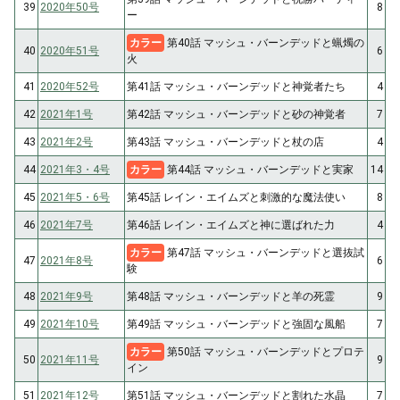
39
2020年50号
8
ー
カラー
第40話 マッシュ・バーンデッドと蝋燭の
40
2020年51号
6
火
41
2020年52号
第41話 マッシュ・バーンデッドと神覚者たち
4
42
2021年1号
第42話 マッシュ・バーンデッドと砂の神覚者
7
43
2021年2号
第43話 マッシュ・バーンデッドと杖の店
4
44
2021年3・4号
カラー
第44話 マッシュ・バーンデッドと実家
14
45
2021年5・6号
第45話 レイン・エイムズと刺激的な魔法使い
8
46
2021年7号
第46話 レイン・エイムズと神に選ばれた力
4
カラー
第47話 マッシュ・バーンデッドと選抜試
47
2021年8号
6
験
48
2021年9号
第48話 マッシュ・バーンデッドと羊の死霊
9
49
2021年10号
第49話 マッシュ・バーンデッドと強固な風船
7
カラー
第50話 マッシュ・バーンデッドとプロテ
50
2021年11号
9
イン
51
2021年12号
第51話 マッシュ・バーンデッドと割れた水晶
7