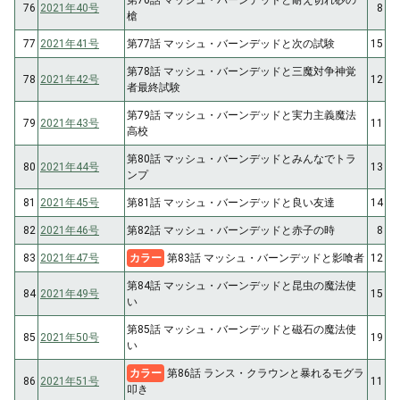
第76話 マッシュ・バーンデッドと耐え切れ砂の
76
2021年40号
8
槍
77
2021年41号
第77話 マッシュ・バーンデッドと次の試験
15
第78話 マッシュ・バーンデッドと三魔対争神覚
78
2021年42号
12
者最終試験
第79話 マッシュ・バーンデッドと実力主義魔法
79
2021年43号
11
高校
第80話 マッシュ・バーンデッドとみんなでトラ
80
2021年44号
13
ンプ
81
2021年45号
第81話 マッシュ・バーンデッドと良い友達
14
82
2021年46号
第82話 マッシュ・バーンデッドと赤子の時
8
83
2021年47号
カラー
第83話 マッシュ・バーンデッドと影喰者
12
第84話 マッシュ・バーンデッドと昆虫の魔法使
84
2021年49号
15
い
第85話 マッシュ・バーンデッドと磁石の魔法使
85
2021年50号
19
い
カラー
第86話 ランス・クラウンと暴れるモグラ
86
2021年51号
11
叩き