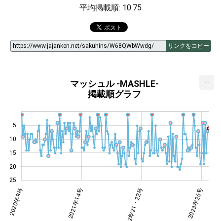
平均掲載順: 10.75
リンクをコピー
...
マッシュル -MASHLE-
掲載順グラフ
5
10
14
15
20
25
6・7号
年11号
年14号
年16号
年12号
年16号
年19号
1年8号
2年8号
2020年9号
2021年14号
2022年21・22号
2022年21・22号
2023年26号