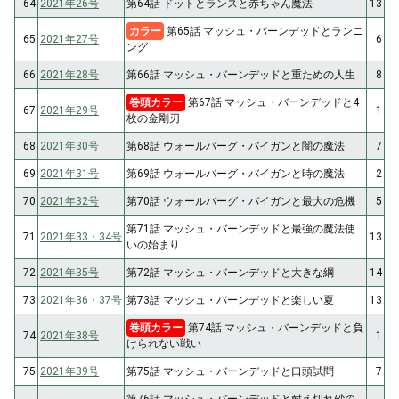
64
2021年26号
第64話 ドットとランスと赤ちゃん魔法
13
カラー
第65話 マッシュ・バーンデッドとランニ
65
2021年27号
6
ング
66
2021年28号
第66話 マッシュ・バーンデッドと重ための人生
8
巻頭カラー
第67話 マッシュ・バーンデッドと4
67
2021年29号
1
枚の金剛刃
68
2021年30号
第68話 ウォールバーグ・バイガンと闇の魔法
7
69
2021年31号
第69話 ウォールバーグ・バイガンと時の魔法
2
70
2021年32号
第70話 ウォールバーグ・バイガンと最大の危機
5
第71話 マッシュ・バーンデッドと最強の魔法使
71
2021年33・34号
13
いの始まり
72
2021年35号
第72話 マッシュ・バーンデッドと大きな綱
14
73
2021年36・37号
第73話 マッシュ・バーンデッドと楽しい夏
13
巻頭カラー
第74話 マッシュ・バーンデッドと負
74
2021年38号
1
けられない戦い
75
2021年39号
第75話 マッシュ・バーンデッドと口頭試問
7