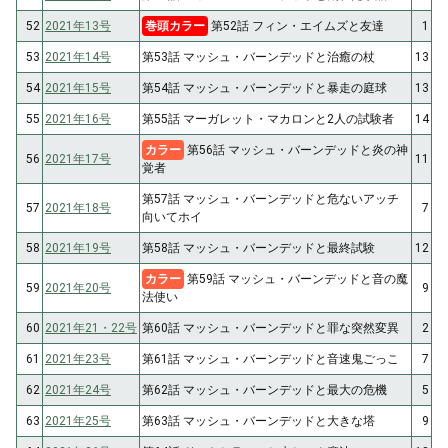
52
2021年13号
巻頭カラー
第52話 フィン・エイムズと友達
1
53
2021年14号
第53話 マッシュ・バーンデッドと治癒の杖
13
54
2021年15号
第54話 マッシュ・バーンデッドと暴走の庭球
13
55
2021年16号
第55話 マーガレット・マカロンと2人の試験者
14
カラー
第56話 マッシュ・バーンデッドと炎の神
56
2021年17号
11
覚者
第57話 マッシュ・バーンデッドと危ないアッチ
57
2021年18号
7
向いてホイ
58
2021年19号
第58話 マッシュ・バーンデッドと最終試験
12
カラー
第59話 マッシュ・バーンデッドと音の魔
59
2021年20号
9
法使い
60
2021年21・22号
第60話 マッシュ・バーンデッドと罪な突然変異
2
61
2021年23号
第61話 マッシュ・バーンデッドと音速鬼ごっこ
7
62
2021年24号
第62話 マッシュ・バーンデッドと最大の危機
5
63
2021年25号
第63話 マッシュ・バーンデッドと大きな塔
9