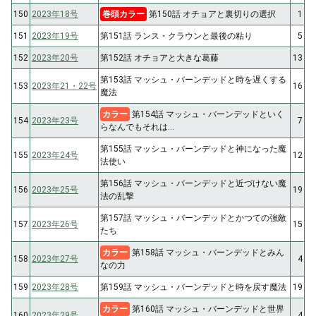
150
2023年18号
巻頭カラー
第150話 オチョアと裏切りの選択
1
151
2023年19号
第151話 ランス・クラウンと最後の粘り
5
152
2023年20号
第152話 オチョアと大きな葛藤
13
第153話 マッシュ・バーンデッドと時を遅くする
153
2023年21・22号
16
魔法
カラー
第154話 マッシュ・バーンデッドといく
154
2023年23号
7
らなんでもそれは…
第155話 マッシュ・バーンデッドと神になった魔
155
2023年24号
12
法使い
第156話 マッシュ・バーンデッドと近づけない魔
156
2023年25号
19
法の乱撃
第157話 マッシュ・バーンデッドとかつての強敵
157
2023年26号
15
たち
カラー
第158話 マッシュ・バーンデッドとみん
158
2023年27号
4
なの力
159
2023年28号
第159話 マッシュ・バーンデッドと時を戻す魔法
19
カラー
第160話 マッシュ・バーンデッドと世界
160
2023年29号
4