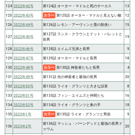
124
2022年42号
第124話 オーター・マドルと死のサーカス
13
125
2022年43号
カラー
第125話 オーター・マドルと見えない敵
12
126
2022年44号
第126話 レモン・アーヴィンと墨の獣使い
15
第127話 ランス・クラウンとドット・バレットと
127
2022年45号
19
長男
128
2022年46号
第128話 エイムズ兄弟と長男
9
129
2022年47号
第129話 オーター・マドルと長男
18
130
2022年48号
カラー
第130話 神覚者たちと長男
4
131
2022年49号
第131話 光の神覚者と最強の長男
20
132
2022年50号
第132話 ライオ・グランツと大きな誤算
8
133
2022年51号
第133話 フィン・エイムズと仲間たち
16
134
2022年52号
第134話 ライオ・グランツと奥の手
18
135
2023年1号
カラー
第135話 ライオ・グランツと男前
9
第136話 マッシュ・バーンデッドと最強の長男ド
136
2023年2号
20
ゥウム