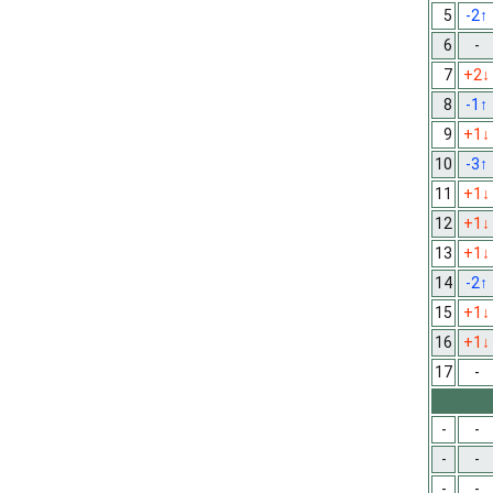
5
-2
↑
6
-
7
+2
↓
8
-1
↑
9
+1
↓
10
-3
↑
11
+1
↓
12
+1
↓
13
+1
↓
14
-2
↑
15
+1
↓
16
+1
↓
17
-
-
-
-
-
-
-