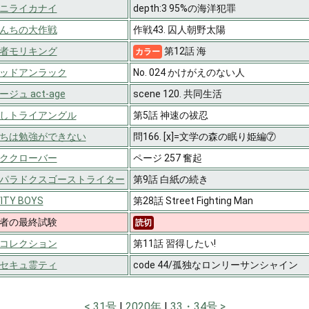
ニライカナイ
depth:3 95%の海洋犯罪
んちの大作戦
作戦43. 囚人朝野太陽
者モリキング
第12話 海
カラー
ッドアンラック
No. 024 かけがえのない人
ジュ act-age
scene 120. 共同生活
しトライアングル
第5話 神速の祓忍
ちは勉強ができない
問166. [x]=文学の森の眠り姫編⑦
ククローバー
ページ 257 奮起
パラドクスゴーストライター
第9話 白紙の続き
ITY BOYS
第28話 Street Fighting Man
者の最終試験
読切
コレクション
第11話 習得したい!
セキュ霊ティ
code 44/孤独なロンリーサンシャイン
31号
2020年
33・34号