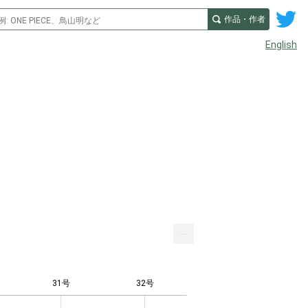
作品・作者
English
...
31号
32号