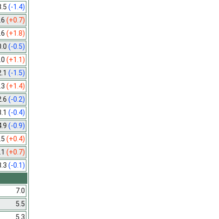
8.5
(-1.4)
.6
(+0.7)
.6
(+1.8)
0.0
(-0.5)
.0
(+1.1)
2.1
(-1.5)
.3
(+1.4)
2.6
(-0.2)
3.1
(-0.4)
4.9
(-0.9)
.5
(+0.4)
.1
(+0.7)
8.3
(-0.1)
7.0
5.5
5.3