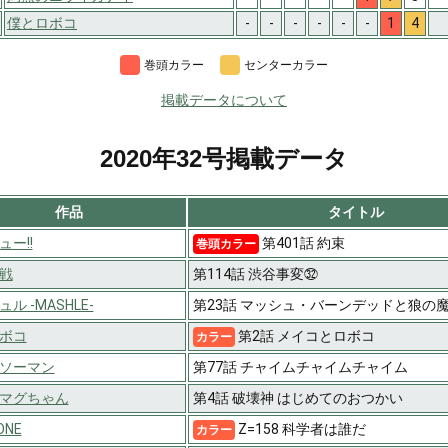
僕とロボコ
-
-
-
-
-
-
1
4
巻頭カラー
センターカラー
掲載データについて
2020年32号掲載データ
作品
タイトル
ー!!
第401話 約束
巻頭カラー
戦
第114話 渋谷事変㉜
ル -MASHLE-
第23話 マッシュ・バーンデッドと狼の
ボコ
第2話 メイコとロボコ
カラー
ソーマン
第77話 チャイムチャイムチャイム
マグちゃん
第4話 破壊神 はじめてのおつかい
ONE
Z=158 科学者は誰だ
カラー