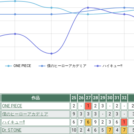
ONE PIECE
僕のヒーローアカデミア
ハイキュー!!
作品
25
26
27
28
29
30
31
32
ONE PIECE
2
-
1
2
3
-
2
-
2
僕のヒーローアカデミア
9
3
3
3
-
2
3
-
ハイキュー!!
6
7
6
9
2
3
6
1
Dr. STONE
10
2
4
6
5
7
4
7