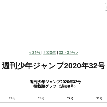
31号
2020年
33・34号
週刊少年ジャンプ
2020年32号
週刊少年ジャンプ2020年32号
掲載順グラフ（過去8号）
27号
28号
L
29号
30号