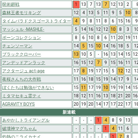
呪術廻戦
1
13
7
13
7
12
13
2
森林王者モリキング
12
4
13
5
11
9
5
10
8
タイムパラドクスゴーストライター
4
9
8
11
8
6
15
16
9
マッシュル -MASHLE-
5
14
16
12
12
10
8
3
1
ボーンコレクション
8
6
10
8
6
11
20
19
11
チェンソーマン
14
5
15
10
14
16
18
5
1
ブラッククローバー
13
10
5
-
16
13
14
15
12
アンデッドアンラック
16
15
12
7
9
15
16
11
1
アクタージュ act-age
17
8
19
17
15
5
12
12
1
夜桜さんちの大作戦
11
16
18
15
19
14
17
9
1
ぼくたちは勉強ができない
15
11
17
19
10
19
19
14
15
ミタマセキュ霊ティ
18
12
11
16
13
18
21
20
16
AGRAVITY BOYS
20
19
20
14
17
17
22
17
1
新連載
あやかしトライアングル
-
-
-
1
4
8
9
13
破壊神マグちゃん
-
-
-
-
1
4
11
6
灼熱のニライカナイ
-
-
-
-
-
1
7
8