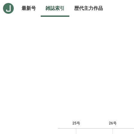
最新号
雑誌索引
歴代主力作品
25号
26号
12
-4
-2
-1
0
1
3
5
7