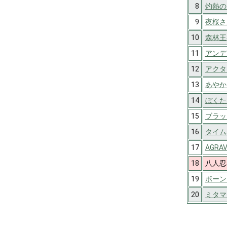
8
灼熱の
9
夜桜さ
10
森林王
11
アンデ
12
アクター
13
あやか
14
ぼくた
15
ブラッ
16
タイム
17
AGRAV
18
八人忍
19
ボーン
20
ミタマ