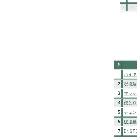
-
-
#
1
ハイキュ
2
呪術廻
3
マッシュ
4
僕とロ
5
チェン
6
破壊神
7
Dr. ST