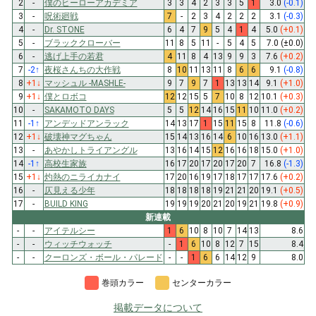
2
-
僕のヒーローアカデミア
3
3
4
2
3
3
5
1
3.0
(-0.1)
3
-
呪術廻戦
7
-
2
3
4
2
2
2
3.1
(-0.3)
4
-
Dr. STONE
6
4
7
9
5
4
1
4
5.0
(+0.1)
5
-
ブラッククローバー
11
8
5
11
-
5
4
5
7.0
(±0.0)
6
-
逃げ上手の若君
4
11
8
4
13
9
9
3
7.6
(+0.2)
7
-2
↑
夜桜さんちの大作戦
8
10
11
13
11
8
6
6
9.1
(-0.8)
8
+1
↓
マッシュル -MASHLE-
9
7
9
7
1
13
13
14
9.1
(+1.0)
9
+1
↓
僕とロボコ
12
12
15
5
7
10
8
12
10.1
(+0.3)
10
-
SAKAMOTO DAYS
5
5
12
14
16
15
11
10
11.0
(+0.2)
11
-1
↑
アンデッドアンラック
14
13
17
1
15
11
15
8
11.8
(-0.6)
12
+1
↓
破壊神マグちゃん
15
14
13
16
14
6
10
16
13.0
(+1.1)
13
-
あやかしトライアングル
13
16
14
15
12
16
16
18
15.0
(+1.0)
14
-1
↑
高校生家族
16
17
20
17
20
17
20
7
16.8
(-1.3)
15
+1
↓
灼熱のニライカナイ
17
20
16
19
17
18
17
17
17.6
(+0.2)
16
-
仄見える少年
18
18
18
18
19
21
21
20
19.1
(+0.5)
17
-
BUILD KING
19
19
19
20
21
20
19
21
19.8
(+0.9)
新連載
-
-
アイテルシー
1
6
10
8
10
7
14
13
8.6
-
-
ウィッチウォッチ
-
1
6
10
8
12
7
15
8.4
-
-
クーロンズ・ボール・パレード
-
-
1
6
6
14
12
9
8.0
巻頭カラー
センターカラー
掲載データについて