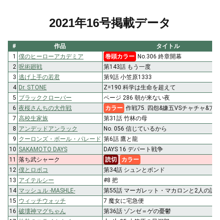
2021年16号掲載データ
#
作品
タイトル
1
僕のヒーローアカデミア
巻頭カラー
No.306 終章開幕
2
呪術廻戦
第143話 もう一度
3
逃げ上手の若君
第9話 小笠原1333
4
Dr. STONE
Z=190 科学は生命を超えて
5
ブラッククローバー
ページ 286 朝が来ない夜
6
夜桜さんちの大作戦
カラー
作戦75. 四怨&嫌五VSチャチャ&ア
7
高校生家族
第31話 竹林の母
8
アンデッドアンラック
No. 056 信じているから
9
クーロンズ・ボール・パレード
第6話 鷹と龍
10
SAKAMOTO DAYS
DAYS 16 デパート戦争
11
落ち武シャーク
読切
カラー
12
僕とロボコ
第34話 シュンとボンド
13
アイテルシー
#8 把
14
マッシュル -MASHLE-
第55話 マーガレット・マカロンと2人の試
15
ウィッチウォッチ
7 魔女に宅急便
16
破壊神マグちゃん
第36話 ゾンゼ＝ゲの憂鬱