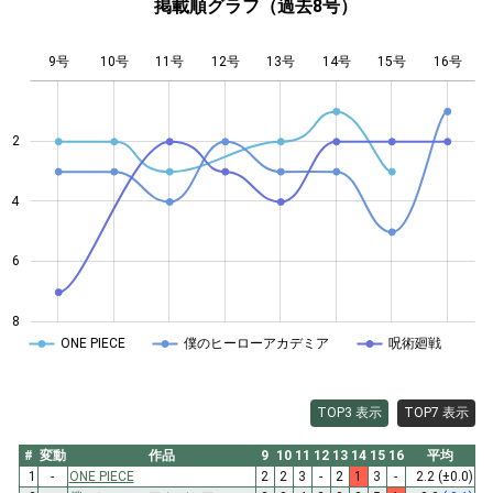
掲載順グラフ（過去8号）
9号
10号
11号
12号
L
13号
14号
15号
16号
2
4
4
6
8
ONE PIECE
僕のヒーローアカデミア
呪術廻戦
TOP3 表示
TOP7 表示
#
変動
作品
9
10
11
12
13
14
15
16
平均
1
-
ONE PIECE
2
2
3
-
2
1
3
-
2.2
(±0.0)