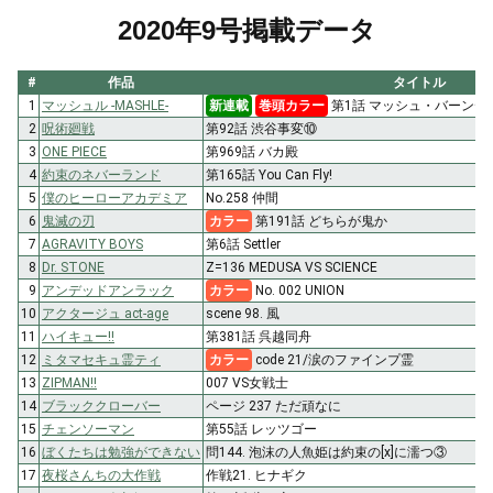
2020年9号掲載データ
#
作品
タイトル
1
マッシュル -MASHLE-
新連載
巻頭カラー
第1話 マッシュ・バーン
2
呪術廻戦
第92話 渋谷事変⑩
3
ONE PIECE
第969話 バカ殿
4
約束のネバーランド
第165話 You Can Fly!
5
僕のヒーローアカデミア
No.258 仲間
6
鬼滅の刃
カラー
第191話 どちらが鬼か
7
AGRAVITY BOYS
第6話 Settler
8
Dr. STONE
Z=136 MEDUSA VS SCIENCE
9
アンデッドアンラック
カラー
No. 002 UNION
10
アクタージュ act-age
scene 98. 風
11
ハイキュー!!
第381話 呉越同舟
12
ミタマセキュ霊ティ
カラー
code 21/涙のファインプ霊
13
ZIPMAN!!
007 VS女戦士
14
ブラッククローバー
ページ 237 ただ頑なに
15
チェンソーマン
第55話 レッツゴー
16
ぼくたちは勉強ができない
問144. 泡沫の人魚姫は約束の[x]に濡つ③
17
夜桜さんちの大作戦
作戦21. ヒナギク