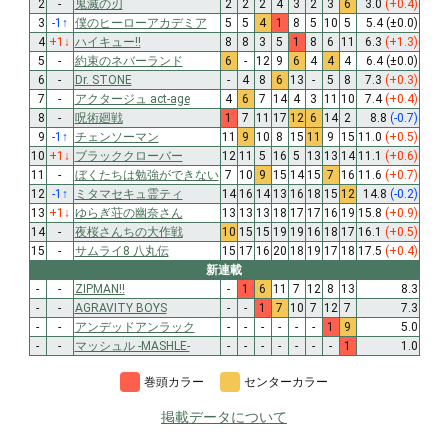
2
-
鬼滅の刃
2
2
2
4
3
2
3
6
3.0
(+0.4)
3
-1
↑
僕のヒーローアカデミア
5
5
4
1
8
5
10
5
5.4
(±0.0)
4
+1
↓
ハイキュー!!
8
8
3
5
1
8
6
11
6.3
(+1.3)
5
-
約束のネバーランド
6
-
12
9
6
4
4
4
6.4
(±0.0)
6
-
Dr. STONE
-
4
8
6
13
-
5
8
7.3
(+0.3)
7
-
アクタージュ act-age
4
6
7
14
4
3
11
10
7.4
(+0.4)
8
-
呪術廻戦
1
7
11
17
12
6
14
2
8.8
(-0.7)
9
-1
↑
チェンソーマン
11
9
10
8
15
11
9
15
11.0
(+0.5)
10
+1
↓
ブラッククローバー
12
11
5
16
5
13
13
14
11.1
(+0.6)
11
-
ぼくたちは勉強ができない
7
10
9
15
14
15
7
16
11.6
(+0.7)
12
-1
↑
ミタマセキュ霊ティ
14
16
14
13
16
18
15
12
14.8
(-0.2)
13
+1
↓
ゆらぎ荘の幽奈さん
13
13
13
18
17
17
16
19
15.8
(+0.9)
14
-
夜桜さんちの大作戦
10
15
15
19
19
16
18
17
16.1
(+0.5)
15
-
サムライ8 八丸伝
15
17
16
20
18
19
17
18
17.5
(+0.4)
新連載
-
-
ZIPMAN!!
-
1
6
11
7
12
8
13
8.3
-
-
AGRAVITY BOYS
-
-
1
7
10
7
12
7
7.3
-
-
アンデッドアンラック
-
-
-
-
-
-
1
9
5.0
-
-
マッシュル -MASHLE-
-
-
-
-
-
-
-
1
1.0
巻頭カラー
センターカラー
掲載データについて