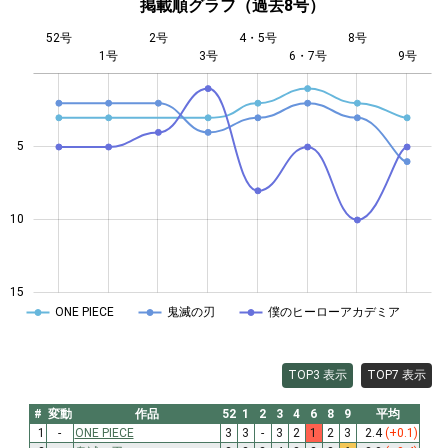
掲載順グラフ（過去8号）
52号
2号
4・5号
8号
1号
3号
L
6・7号
9号
5
10
10
15
ONE PIECE
鬼滅の刃
僕のヒーローアカデミア
TOP3 表示
TOP7 表示
#
変動
作品
52
1
2
3
4
6
8
9
平均
1
-
ONE PIECE
3
3
-
3
2
1
2
3
2.4
(+0.1)