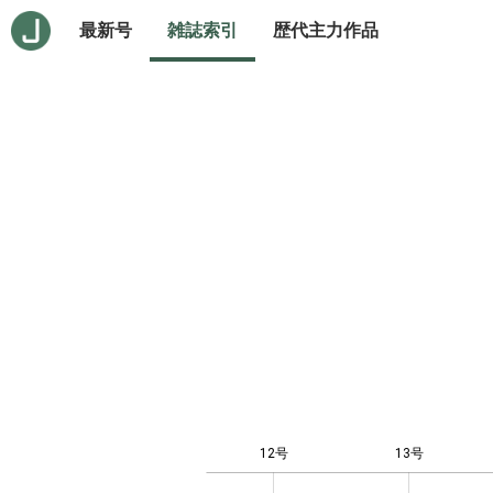
最新号
雑誌索引
歴代主力作品
12号
13号
10
-4
-2
-1
0
1
3