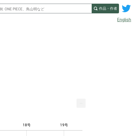
作品・作者
English
...
18号
19号