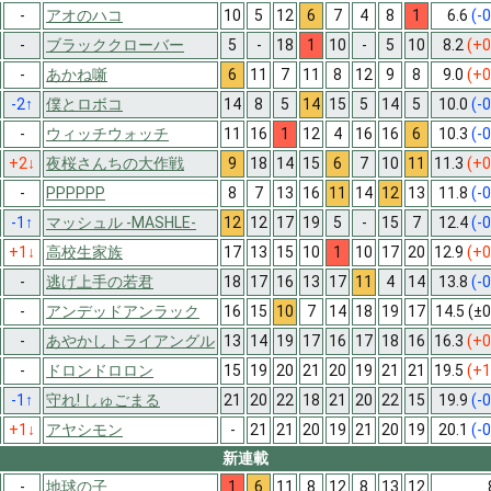
-
アオのハコ
10
5
12
6
7
4
8
1
6.6
(-0
-
ブラッククローバー
5
-
18
1
10
-
5
10
8.2
(+0
-
あかね噺
6
11
7
11
8
12
9
8
9.0
(+0
-2
↑
僕とロボコ
14
8
5
14
15
5
14
5
10.0
(-0
-
ウィッチウォッチ
11
16
1
12
4
16
16
6
10.3
(-0
+2
↓
夜桜さんちの大作戦
9
18
14
15
6
7
10
11
11.3
(+0
-
PPPPPP
8
7
13
16
11
14
12
13
11.8
(-0
-1
↑
マッシュル -MASHLE-
12
12
17
19
5
-
15
7
12.4
(-0
+1
↓
高校生家族
17
13
15
10
1
10
17
20
12.9
(+0
-
逃げ上手の若君
18
17
16
13
17
11
4
14
13.8
(-0
-
アンデッドアンラック
16
15
10
7
14
18
19
17
14.5
(±0
-
あやかしトライアングル
13
14
19
17
16
17
18
16
16.3
(+0
-
ドロンドロロン
15
19
20
21
20
19
21
21
19.5
(+1
-1
↑
守れ! しゅごまる
21
20
22
18
21
20
22
15
19.9
(-0
+1
↓
アヤシモン
-
21
21
20
19
21
20
19
20.1
(-0
新連載
-
地球の子
1
6
11
8
12
8
13
12