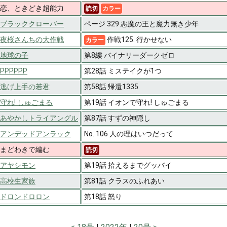
恋、ときどき超能力
読切
カラー
ブラッククローバー
ページ 329 悪魔の王と魔力無き少年
夜桜さんちの大作戦
作戦125. 行かせない
カラー
地球の子
第8縷 バイナリーダークゼロ
PPPPPP
第28話 ミステイクが1つ
逃げ上手の若君
第58話 帰還1335
守れ! しゅごまる
第19話 イオンで守れ! しゅごまる
あやかしトライアングル
第87話 すずの神隠し
アンデッドアンラック
No. 106 人の理はいつだって
まどわきで編む
読切
アヤシモン
第19話 拾えるまでグッバイ
高校生家族
第81話 クラスのふれあい
ドロンドロロン
第18話 怒り