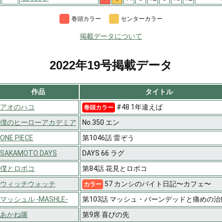
巻頭カラー
センターカラー
掲載データについて
2022年19号掲載データ
作品
タイトル
アオのハコ
#48 1年違えば
巻頭カラー
僕のヒーローアカデミア
No.350 エン
ONE PIECE
第1046話 雷ぞう
SAKAMOTO DAYS
DAYS 66 ラグ
僕とロボコ
第84話 花見とロボコ
ウィッチウォッチ
57 カンシのバイト日記〜カフェ〜
カラー
マッシュル -MASHLE-
第103話 マッシュ・バーンデッドと痛めの治
あかね噺
第9席 喜びの先