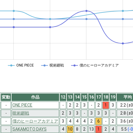
ONE PIECE
呪術廻戦
僕のヒーローアカデミア
変動
作品
12
13
14
15
16
17
18
19
平均
-
ONE PIECE
-
2
2
3
-
2
1
3
2.2
(±0
-
呪術廻戦
2
3
3
-
3
3
3
-
2.8
(±0
-
僕のヒーローアカデミア
3
4
4
4
2
6
-
2
3.6
(±0
-
SAKAMOTO DAYS
4
10
8
2
13
1
2
4
5.5
(-0