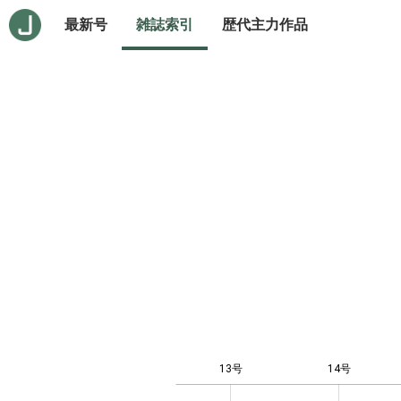
最新号
雑誌索引
歴代主力作品
13号
14号
-0.5
0.5
1.5
2.5
-4
-2
0
1
3
7
8