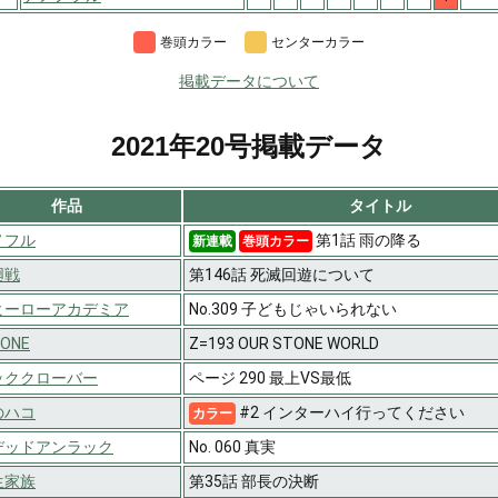
巻頭カラー
センターカラー
掲載データについて
2021年20号掲載データ
作品
タイトル
ノフル
第1話 雨の降る
新連載
巻頭カラー
廻戦
第146話 死滅回遊について
ヒーローアカデミア
No.309 子どもじゃいられない
TONE
Z=193 OUR STONE WORLD
ッククローバー
ページ 290 最上VS最低
のハコ
#2 インターハイ行ってください
カラー
デッドアンラック
No. 060 真実
生家族
第35話 部長の決断