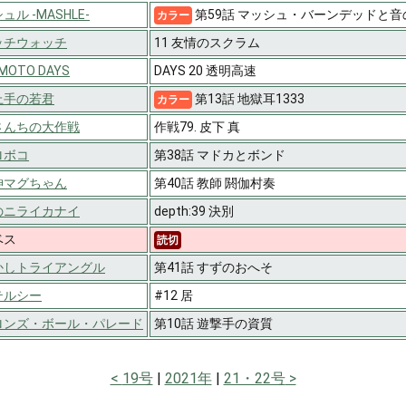
ュル -MASHLE-
第59話 マッシュ・バーンデッドと
カラー
ッチウォッチ
11 友情のスクラム
MOTO DAYS
DAYS 20 透明高速
上手の若君
第13話 地獄耳1333
カラー
さんちの大作戦
作戦79. 皮下 真
ロボコ
第38話 マドカとボンド
神マグちゃん
第40話 教師 閼伽村奏
のニライカナイ
depth:39 決別
ベス
読切
かしトライアングル
第41話 すずのおへそ
テルシー
#12 居
ロンズ・ボール・パレード
第10話 遊撃手の資質
19号
2021年
21・22号