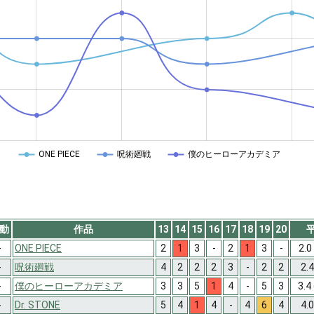
ONE PIECE
呪術廻戦
僕のヒーローアカデミア
動
作品
13
14
15
16
17
18
19
20
-
ONE PIECE
2
1
3
-
2
1
3
-
2.0
-
呪術廻戦
4
2
2
2
3
-
2
2
2.
-
僕のヒーローアカデミア
3
3
5
1
4
-
5
3
3.4
-
Dr. STONE
5
4
1
4
-
4
6
4
4.