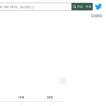
作品・作者
English
...
19号
20号