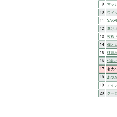
9
マッシ
10
ウィ
11
SAKA
12
逃げ
13
夜桜
14
僕と
15
破壊
16
灼熱
17
名犬
18
あや
19
アイ
20
クー