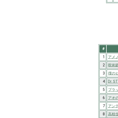
#
1
アメ
2
呪術
3
僕の
4
Dr. S
5
ブラ
6
アオ
7
アン
8
高校