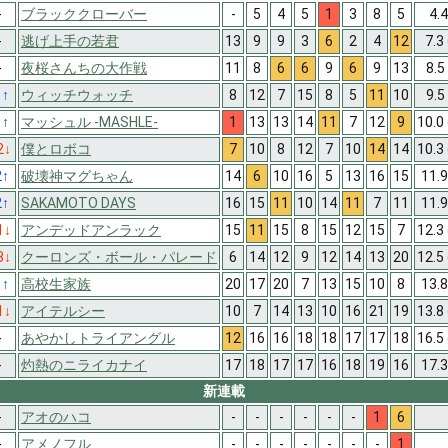
-
ブラッククローバー
-
5
4
5
1
3
8
5
4.
-
逃げ上手の若君
13
9
9
3
6
2
4
12
7.3
-
夜桜さんちの大作戦
11
8
6
6
9
6
9
13
8.5
1
↑
ウィッチウォッチ
8
12
7
15
8
5
11
10
9.5
1
↑
マッシュル -MASHLE-
1
13
13
14
11
7
12
9
10.0
2
↓
僕とロボコ
7
10
8
12
7
10
14
14
10.3
2
↑
破壊神マグちゃん
14
6
10
16
5
13
16
15
11.
2
↑
SAKAMOTO DAYS
16
15
11
10
14
11
7
11
11.
1
↓
アンデッドアンラック
15
11
15
8
15
12
15
7
12.3
3
↓
クーロンズ・ボール・パレード
6
14
12
9
12
14
13
20
12.5
1
↑
高校生家族
20
17
20
7
13
15
10
8
13.
1
↓
アイテルシー
10
7
14
13
10
16
21
19
13.8
-
あやかしトライアングル
12
16
16
18
18
17
17
18
16.5
-
灼熱のニライカナイ
17
18
17
17
16
18
19
16
17.
新連載
-
アオのハコ
-
-
-
-
-
-
1
6
-
アメノフル
-
-
-
-
-
-
-
1