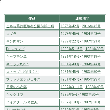
作品
連載期間
こちら葛飾区亀有公園前派出所
1976年42号
-
2016年42号
コブラ
1978年45号
-
1984年48号
キン肉マン
1979年22号
-
1987年21号
Dr. スランプ
1980年5・6号
-
1984年39号
キャプテン翼
1981年18号
-
1993年19号
キャッツ♥アイ
1981年40号
-
1984年44号
ストップ!!ひばりくん!
1981年45号
-
1983年50号
ブラックエンジェルズ
1981年46号
-
1985年23号
風魔の小次郎
1982年3・4号
-
1983年49号
キックオフ
1982年5号
-
1983年50号
ハイスクール!奇面組
1982年18号
-
1987年30号
やぶれかぶれ
1982年31号
-
1983年8号