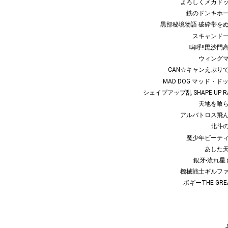
よろしくメカド
鉄のドンキホ
シェイプアップ乱 SHAPE UP R
黒部秘境物語 破砕帯を
スキャンド
嗚呼!!毘沙門
ウィング
CAN☆キャンえぶり
MAD DOG マッド・ド
シェイプアップ乱 SHAPE UP R
天地を喰
アルバトロス飛
北斗
魔少年ビーテ
あした
銀牙-流れ星 
機械戦士ギルフ
ボギーTHE GRE
1983年1
1983年2
1983年3
1983年
19