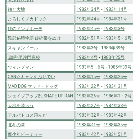
翔と大地
1982年34号
-
1983年14号
よろしくメカドック
1982年44号
-
1984年31号
鉄のドンキホーテ
1982年45号
-
1983年3号
黒部秘境物語 破砕帯をぬけ
1982年51号
-
1983年5・6号
スキャンドール
1983年3号
-
1983年39号
嗚呼!!毘沙門高校
1983年4号
-
1983年25号
ウィングマン
1983年5・6号
-
1985年39号
CAN☆キャンえぶりでい
1983年15号
-
1983年26号
MAD DOG マッド・ドッグ
1983年22号
-
1983年31号
シェイプアップ乱 SHAPE UP RAN
1983年26号
-
1986年1・2号
天地を喰らう
1983年27号
-
1984年38号
アルバトロス飛んだ
1983年32号
-
1983年42号
北斗の拳
1983年41号
-
1988年35号
魔少年ビーティー
1983年42号
-
1983年51号