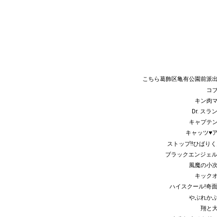
こちら葛飾区亀有公園前派
コ
キン肉
Dr. スラ
キャプテ
キャッツ♥
ストップ!!ひばりく
ブラックエンジェ
風魔の小
キック
ハイスクール!奇
やぶれか
翔と