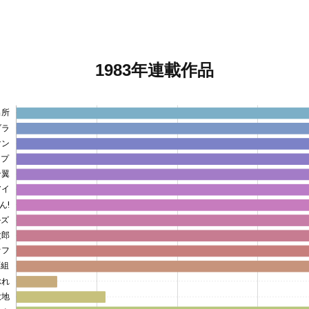
1983年連載作品
出所
ブラ
マン
ンプ
ン翼
アイ
ん!
ルズ
次郎
オフ
面組
ぶれ
大地