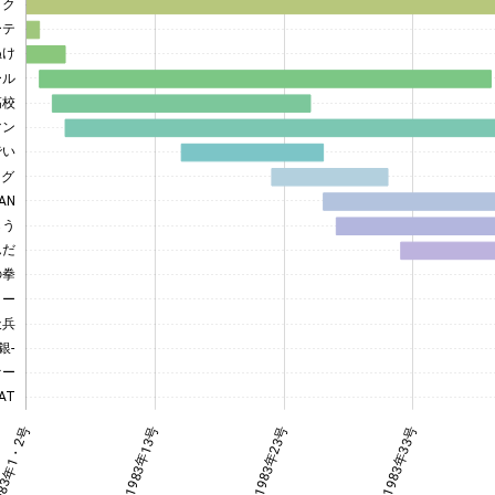
ック
ーテ
AN
ぬけ
ール
高校
マン
でい
ッグ
AN
らう
んだ
の拳
ィー
天兵
銀-
ァー
AT
8号
8号
8号
8号
83年1・2号
1983年13号
1983年23号
L
1983年33号