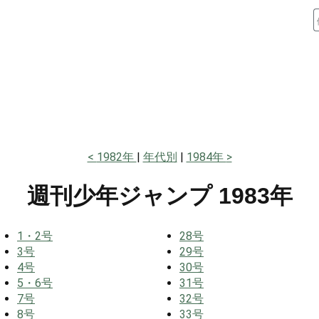
1982年
年代別
1984年
週刊少年ジャンプ
1983年
1・2号
28号
3号
29号
4号
30号
5・6号
31号
7号
32号
8号
33号