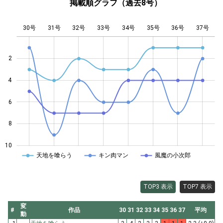
掲載順グラフ（過去8号）
30号
31号
32号
33号
L
34号
35号
36号
37号
2
4
10
6
8
10
天地を喰らう
キン肉マン
風魔の小次郎
TOP3 表示
TOP7 表示
変
#
作品
30
31
32
33
34
35
36
37
平均
動