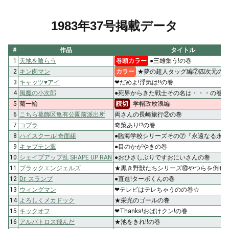
1983年37号掲載データ
#
作品
タイトル
1
天地を喰らう
巻頭カラー
●三雄集う!の巻
2
キン肉マン
カラー
★夢の超人タッグ編⑦四次元のワナ
3
キャッツ♥アイ
❤だめよ!浮気は!!の巻
4
風魔の小次郎
●死界からきた戦士その名は・・・の巻
5
菊一輪
読切
-学帽政放浪編-
6
こちら葛飾区亀有公園前派出所
両さんの長崎旅行②の巻
7
コブラ
奇策あり!?の巻
8
ハイスクール!奇面組
●臨海学校シリーズその⑦『永遠なる永遠
9
キャプテン翼
●目のかがやきの巻
10
シェイプアップ乱 SHAPE UP RAN
●おひさしぶりですおにいさんの巻
11
ブラックエンジェルズ
★黒き野獣たちシリーズ⑩やつらを倒せ!
12
Dr. スランプ
●直進!ターボくんの巻
13
ウィングマン
❤テレビはテレちゃうのの巻☆
14
よろしくメカドック
★栄光のゴールの巻
15
キックオフ
❤Thanks!おばけクン!の巻
16
アルバトロス飛んだ
★池をきれ!!の巻