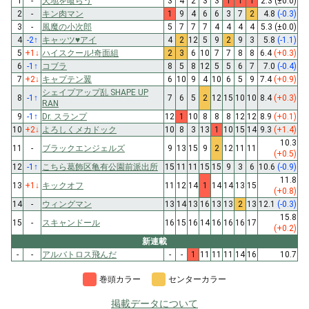
1
-
天地を喰らう
3
4
2
3
3
1
1
1
2.3
(±0.0)
2
-
キン肉マン
1
9
4
6
6
3
7
2
4.8
(-0.3)
3
-
風魔の小次郎
5
7
7
7
4
4
4
4
5.3
(±0.0)
4
-2
↑
キャッツ♥アイ
4
2
12
5
9
2
9
3
5.8
(-1.1)
5
+1
↓
ハイスクール!奇面組
2
3
6
10
7
7
8
8
6.4
(+0.3)
6
-1
↑
コブラ
8
5
8
12
5
5
6
7
7.0
(-0.4)
7
+2
↓
キャプテン翼
6
10
9
4
10
6
5
9
7.4
(+0.9)
シェイプアップ乱 SHAPE UP
8
-1
↑
7
6
5
2
12
15
10
10
8.4
(+0.3)
RAN
9
-1
↑
Dr. スランプ
12
1
10
8
8
8
12
12
8.9
(+0.1)
10
+2
↓
よろしくメカドック
10
8
3
13
1
10
15
14
9.3
(+1.4)
10.3
11
-
ブラックエンジェルズ
9
13
15
9
2
12
11
11
(+0.5)
12
-1
↑
こちら葛飾区亀有公園前派出所
15
11
11
15
15
9
3
6
10.6
(-0.9)
11.8
13
+1
↓
キックオフ
11
12
14
1
14
14
13
15
(+0.8)
14
-
ウィングマン
13
14
13
16
13
13
2
13
12.1
(-0.3)
15.8
15
-
スキャンドール
16
15
16
14
16
16
16
17
(+0.2)
新連載
-
-
アルバトロス飛んだ
-
-
1
11
11
11
14
16
10.7
巻頭カラー
センターカラー
掲載データについて