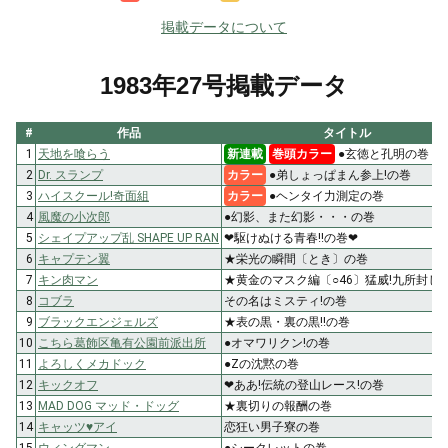
掲載データについて
1983年27号掲載データ
#
作品
タイトル
1
天地を喰らう
新連載
巻頭カラー
●玄徳と孔明の巻
2
Dr. スランプ
カラー
●弟しょっぱまん参上!の巻
3
ハイスクール!奇面組
カラー
●ヘンタイ力測定の巻
4
風魔の小次郎
●幻影、また幻影・・・の巻
5
シェイプアップ乱 SHAPE UP RAN
❤駆けぬける青春!!の巻❤
6
キャプテン翼
★栄光の瞬間〔とき〕の巻
7
キン肉マン
★黄金のマスク編〔○46〕猛威!九所封じ!
8
コブラ
その名はミスティ!の巻
9
ブラックエンジェルズ
★表の黒・裏の黒!!の巻
10
こちら葛飾区亀有公園前派出所
●オマワリクン!の巻
11
よろしくメカドック
●Zの沈黙の巻
12
キックオフ
❤ああ!伝統の登山レース!の巻
13
MAD DOG マッド・ドッグ
★裏切りの報酬の巻
14
キャッツ♥アイ
恋狂い男子寮の巻
15
ウィングマン
●シークレットの巻