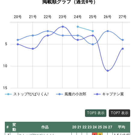
掲載順グラフ（過去8号）
20号
21号
22号
23号
L
24号
25号
26号
27号
5
10
10
15
ストップ!!ひばりくん!
風魔の小次郎
キャプテン翼
TOP3 表示
TOP7 表示
変
#
作品
20
21
22
23
24
25
26
27
平均
動