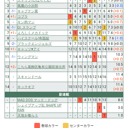
1
-
ストップ!!ひばりくん!
-
-
-
-
1
2
-
-
1.5
(±0.0)
2
-
風魔の小次郎
4
3
2
3
3
5
2
4
3.3
(-0.3)
3
-1
↑
キャプテン翼
5
6
3
1
4
3
11
6
4.9
(+0.1)
4
+1
↓
コブラ
1
4
4
6
8
4
5
8
5.0
(+0.4)
5
-
キン肉マン
2
9
7
5
2
8
8
7
6.0
(+0.7)
6
-1
↑
Dr. スランプ
8
10
13
2
6
7
10
2
7.3
(±0.0)
7
+1
↓
よろしくメカドック
6
1
6
9
13
6
7
11
7.4
(+0.6)
8
-
ハイスクール!奇面組
11
2
9
10
9
11
6
3
7.6
(-1.0)
9
-2
↑
ブラックエンジェルズ
9
7
10
12
7
9
15
9
9.8
(±0.0)
10
+1
↓
キャッツ♥アイ
12
12
5
11
5
15
4
14
9.8
(+0.2)
10.3
11
-1
↑
ウィングマン
7
14
8
14
10
1
13
15
(+0.2)
10.5
12
+2
↓
こちら葛飾区亀有公園前派出所
14
8
15
8
12
14
3
10
(+0.7)
11.4
13
-
スキャンドール
3
5
11
15
15
12
14
16
(+0.5)
11.6
14
-
キックオフ
10
13
12
7
14
13
12
12
(+0.2)
新連載
-
-
MAD DOG マッド・ドッグ
-
-
1
4
11
10
9
13
8.0
シェイプアップ乱 SHAPE UP
-
-
-
-
-
-
-
-
1
5
3.0
RAN
-
-
天地を喰らう
-
-
-
-
-
-
-
1
1.0
巻頭カラー
センターカラー