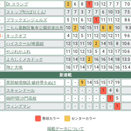
-
Dr. スランプ
2
6
8
1
13
12
7
7
7.0
-
ストップ!!ひばりくん!
7
7
3
7
7
6
10
13
7.5
-
ブラックエンジェルズ
5
11
6
12
1
11
11
12
8.6
1
↑
こちら葛飾区亀有公園前派出所
10
2
10
15
11
8
8
10
9.
1
↓
キックオフ
4
12
5
11
12
10
12
11
9.6
-
ハイスクール!奇面組
12
13
11
10
2
14
15
8
10.6
-
やぶれかぶれ
11
10
12
13
5
4
13
17
10.6
-
よろしくメカドック
13
14
13
2
16
16
14
18
13.3
-
翔と大地
16
17
14
17
14
13
16
16
15.4
新連載
-
黒部秘境物語 破砕帯をぬけ
-
-
9
14
15
15
17
19
-
スキャンドール
-
-
-
-
-
1
4
6
-
嗚呼!!毘沙門高校
-
-
-
-
-
-
1
5
-
ウィングマン
-
-
-
-
-
-
-
1
巻頭カラー
センターカラー
掲載データについて