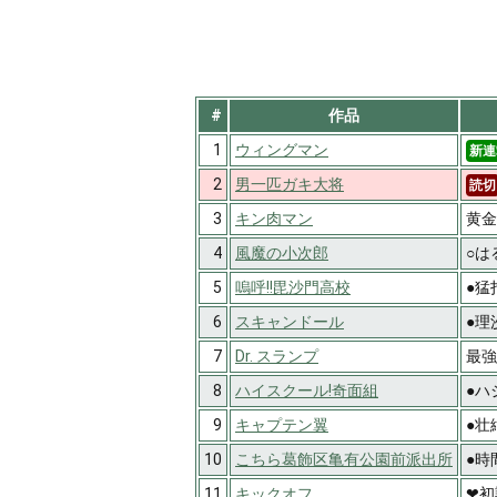
#
作品
1
ウィングマン
新連
2
男一匹ガキ大将
読切
3
キン肉マン
黄金
4
風魔の小次郎
○は
5
嗚呼!!毘沙門高校
●猛
6
スキャンドール
●理
7
Dr. スランプ
最強
8
ハイスクール!奇面組
●ハ
9
キャプテン翼
●壮
10
こちら葛飾区亀有公園前派出所
●時
11
キックオフ
❤初