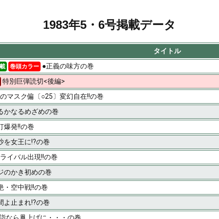
1983年5・6号掲載データ
タイトル
●正義の味方の巻
載
巻頭カラー
特別巨弾読切<後編>
のマスク偏〔○25〕変幻自在!!の巻
るかなるめざめの巻
打爆発!!の巻
沙を女王に!?の巻
ライバル出現!!の巻
ジのかき初めの巻
絶・空中戦!!の巻
間よ止まれ!?の巻
詣なら凧上げに・・・の巻