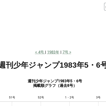
4号
1983年
7号
週刊少年ジャンプ
1983年5・6
週刊少年ジャンプ1983年5・6号
掲載順グラフ（過去8号）
51号
52号
L
1・2号
3号