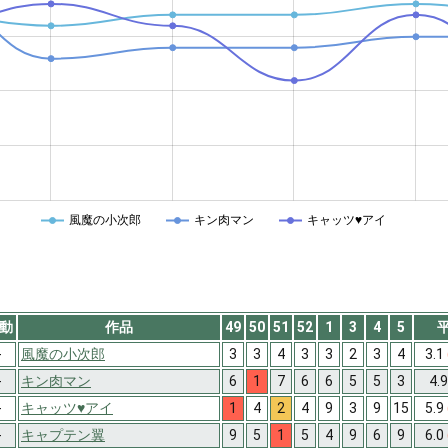
風魔の小次郎
キン肉マン
キャッツ♥アイ
動
作品
49
50
51
52
1
3
4
5
-
風魔の小次郎
3
3
4
3
3
2
3
4
3.1
-
キン肉マン
6
1
7
6
6
5
5
3
4.
-
キャッツ♥アイ
1
4
2
4
9
3
9
15
5.9
-
キャプテン翼
9
5
1
5
4
9
6
9
6.0