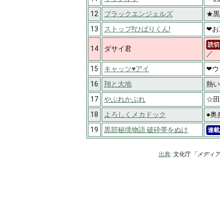
12
ブラックエンジェルズ
★黒
13
ストップ!!ひばりくん!
❤お
読切
14
ダサイ君
／ 
15
キャッツ♥アイ
❤ウ
16
翔と大地
熱い
17
やぶれかぶれ
☆田
18
よろしくメカドック
●奥
19
黒部秘境物語 破砕帯をぬけ
連載
出典
: 文化庁
「メディ