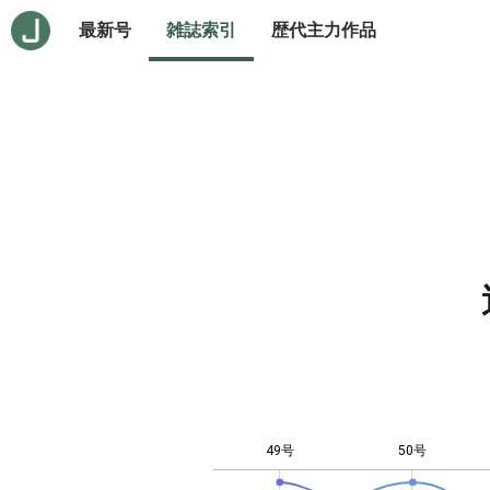
最新号
雑誌索引
歴代主力作品
49号
50号
-10
25
-4
-2
-5
4
0
2