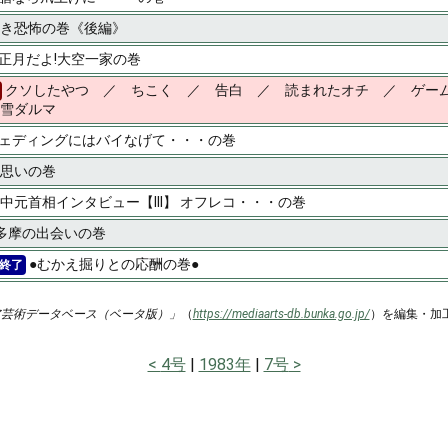
き恐怖の巻《後編》
正月だよ!大空一家の巻
クソしたやつ ／ ちこく ／ 告白 ／ 読まれたオチ ／ ゲーム
雪ダルマ
ェディングにはバイなげて・・・の巻
思いの巻
中元首相インタビュー【III】 オフレコ・・・の巻
多摩の出会いの巻
●むかえ掘りとの応酬の巻●
終了
ア芸術データベース（ベータ版）」
（
https://mediaarts-db.bunka.go.jp/
）を編集・加
4号
1983年
7号