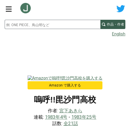
作品・作者
English
Amazon で購入する
嗚呼!!毘沙門高校
作者:
宮下あきら
連載:
1983年4号
-
1983年25号
話数:
全21話