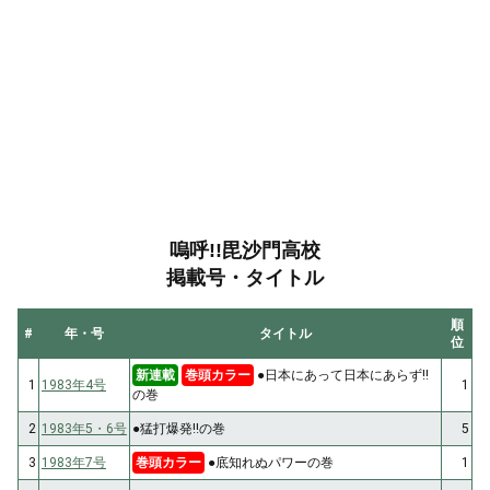
嗚呼!!毘沙門高校
掲載号・タイトル
順
#
年・号
タイトル
位
新連載
巻頭カラー
●日本にあって日本にあらず!!
1
1983年4号
1
の巻
2
1983年5・6号
●猛打爆発!!の巻
5
3
1983年7号
巻頭カラー
●底知れぬパワーの巻
1