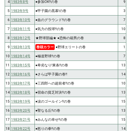
4
1983年8号
●参加OK!!の巻
9
5
1983年9号
●甲子園の黒幕!の巻
3
6
1983年10号
●血のグラウンド!!の巻
7
7
1983年11号
●気力の投球!!の巻
10
8
1983年12号
★野球部編★ ●恐怖の箱男の巻
8
9
1983年13号
巻頭カラー
●野球エリートの巻
1
10
1983年14号
●極道野球!!の巻
7
11
1983年15号
●卑劣なり!東条!!の巻
13
12
1983年16号
●さらば甲子園の巻!!
14
13
1983年17号
●三四郎への超前者!!の巻
10
14
1983年18号
●宿命の貧乏対決!!の巻
13
15
1983年19号
●涙のゴールイン!!の巻
15
16
1983年20号
●聖なる丘!!の巻
13
17
1983年21号
●みんなの幸せ!!の巻
15
18
1983年22号
●怒りの拳!!の巻
14