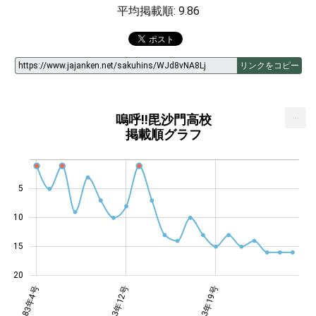
平均掲載順: 9.86
リンクをコピー
...
嗚呼!!毘沙門高校
掲載順グラフ
5
14
10
15
20
年11号
年17号
年23号
1983年4号
1983年12号
1983年19号
1983年19号