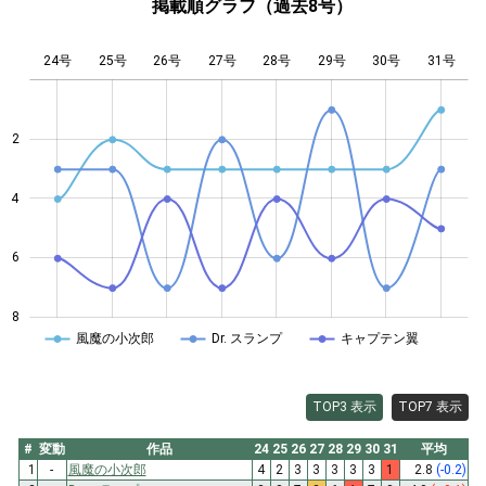
掲載順グラフ（過去8号）
24号
25号
26号
27号
L
28号
29号
30号
31号
2
4
4
6
8
風魔の小次郎
Dr. スランプ
キャプテン翼
TOP3 表示
TOP7 表示
#
変動
作品
24
25
26
27
28
29
30
31
平均
1
-
風魔の小次郎
4
2
3
3
3
3
3
1
2.8
(-0.2)