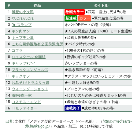
#
作品
タイトル
1
風魔の小次郎
巻頭カラー
●武蔵・雪上に死す!!の巻
2
やぶれかぶれ
新連載
カラー
●緊急編集会議の巻
3
Dr. スランプ
オバケDEデートの巻《後編》
4
キン肉マン
★7人の悪魔超人編〔○38〕ミート生還!!の
5
キャプテン翼
●武蔵大攻勢!!の巻●
6
こちら葛飾区亀有公園前派出所
★バイク時代!の巻
7
コブラ
●100分の1秒の賭けの巻
8
ハイスクール!奇面組
●親切のギャグ効果?!の巻
9
キャッツ♥アイ
赤いラブレターの巻
10
ブラックエンジェルズ
★黒き孤独の巻《前編》
11
キックオフ
❤クラス・マッチはいっしょデ・ス!の巻
12
おみそれ!トラぶりっ娘
★引越し大好き!!の巻
13
ウィニング・ショット
●プロとアマの差の巻
14
激!!極虎一家
●じじいのたのみは極道サミット!の巻
15
コスモス・エンド
●虚無と永遠のはざまの巻（中編）
16
THEファイター
連載終了
■成功率0.03%-の巻-
出典
: 文化庁
「メディア芸術データベース（ベータ版）」
（
https://mediaarts-
db.bunka.go.jp/
）を編集・加工、および補完して作成