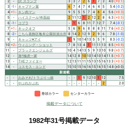
2
-
Dr. スランプ
3
3
7
2
6
1
7
3
4.0
(+0.1)
3
-1
↑
キャプテン翼
6
7
4
7
4
6
4
5
5.4
(-0.2)
4
+1
↓
キン肉マン
9
5
5
5
7
4
6
4
5.6
(+0.3)
5
-
ハイスクール!奇面組
2
11
12
1
2
12
2
8
6.3
(+0.5)
6
-1
↑
コブラ
-
1
6
8
11
7
12
7
7.4
(-0.1)
7
+1
↓
キックオフ
5
6
9
6
8
8
8
11
7.6
(+0.2)
8
-2
↑
こちら葛飾区亀有公園前派出所
8
14
2
12
9
2
9
6
7.8
(-1.0)
9
-
キャッツ♥アイ
1
9
10
14
13
5
5
9
8.3
(-0.2)
10
+2
↓
ウィニング・ショット
7
8
13
4
1
11
11
13
8.5
(+0.9)
11
-
ブラックエンジェルズ
10
4
14
13
5
9
13
10
9.8
(+0.7)
12
-
激!!極虎一家
14
12
8
10
10
14
10
14
11.5
(+0.7)
13
-
THEファイター
12
13
11
11
15
13
15
16
13.3
(+0.5)
14
-
コスモス・エンド
15
10
15
16
16
15
16
15
14.8
(±0.0)
新連載
-
-
おみそれ!トラぶりっ娘
-
-
1
9
12
10
1
12
7.5
-
-
やぶれかぶれ
-
-
-
-
-
-
-
2
2.0
巻頭カラー
センターカラー
掲載データについて
1982年31号掲載データ