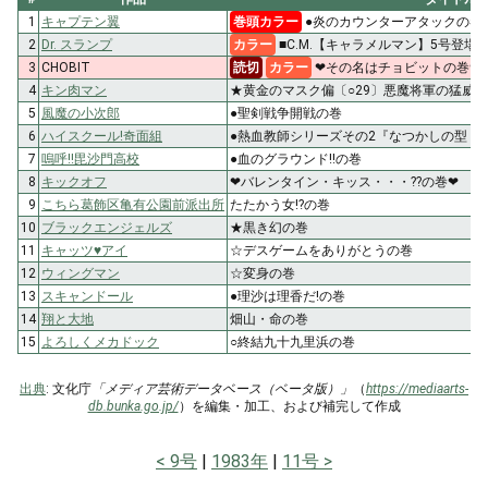
1
キャプテン翼
巻頭カラー
●炎のカウンターアタックの巻
2
Dr. スランプ
カラー
■C.M.【キャラメルマン】5号登場!
3
CHOBIT
読切
カラー
❤その名はチョビットの巻❤
4
キン肉マン
★黄金のマスク偏〔○29〕悪魔将軍の猛威!!
5
風魔の小次郎
●聖剣戦争開戦の巻
6
ハイスクール!奇面組
●熱血教師シリーズその2『なつかしの型「
7
嗚呼!!毘沙門高校
●血のグラウンド!!の巻
8
キックオフ
❤バレンタイン・キッス・・・??の巻❤
9
こちら葛飾区亀有公園前派出所
たたかう女!?の巻
10
ブラックエンジェルズ
★黒き幻の巻
11
キャッツ♥アイ
☆デスゲームをありがとうの巻
12
ウィングマン
☆変身の巻
13
スキャンドール
●理沙は理香だ!の巻
14
翔と大地
畑山・命の巻
15
よろしくメカドック
○終結九十九里浜の巻
出典
: 文化庁
「メディア芸術データベース（ベータ版）」
（
https://mediaarts-
db.bunka.go.jp/
）を編集・加工、および補完して作成
9号
1983年
11号