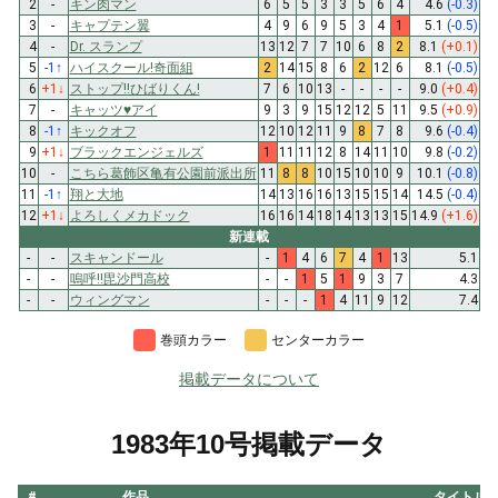
2
-
キン肉マン
6
5
5
3
3
5
6
4
4.6
(-0.3)
3
-
キャプテン翼
4
9
6
9
5
3
4
1
5.1
(-0.5)
4
-
Dr. スランプ
13
12
7
7
10
6
8
2
8.1
(+0.1)
5
-1
↑
ハイスクール!奇面組
2
14
15
8
6
2
12
6
8.1
(-0.5)
6
+1
↓
ストップ!!ひばりくん!
7
6
10
13
-
-
-
-
9.0
(+0.4)
7
-
キャッツ♥アイ
9
3
9
15
12
12
5
11
9.5
(+0.9)
8
-1
↑
キックオフ
12
10
12
11
9
8
7
8
9.6
(-0.4)
9
+1
↓
ブラックエンジェルズ
1
11
11
12
8
14
11
10
9.8
(-0.2)
10
-
こちら葛飾区亀有公園前派出所
11
8
8
10
15
10
10
9
10.1
(-0.8)
11
-1
↑
翔と大地
14
13
16
16
13
15
15
14
14.5
(-0.4)
12
+1
↓
よろしくメカドック
16
16
14
18
14
13
13
15
14.9
(+1.6)
新連載
-
-
スキャンドール
-
1
4
6
7
4
1
13
5.1
-
-
嗚呼!!毘沙門高校
-
-
1
5
1
9
3
7
4.3
-
-
ウィングマン
-
-
-
1
4
11
9
12
7.4
巻頭カラー
センターカラー
掲載データについて
1983年10号掲載データ
#
作品
タイトル