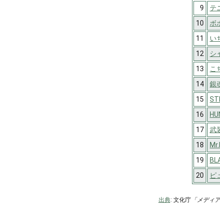
9
テ
10
ボ
11
い
12
シ
13
こ
14
銀
15
ST
16
HU
17
武
18
Mr
19
BL
20
ピ
出典
: 文化庁
「メディ