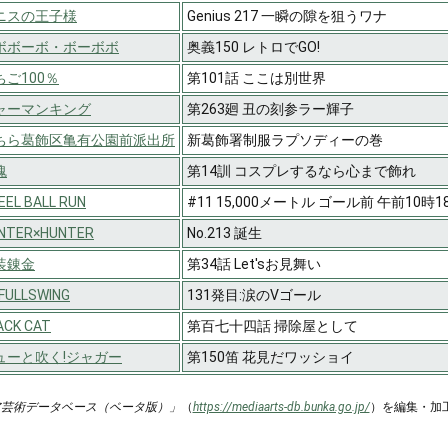
ニスの王子様
Genius 217 一瞬の隙を狙うワナ
ボボーボ・ボーボボ
奥義150 レトロでGO!
ちご100％
第101話 ここは別世界
ャーマンキング
第263廻 丑の刻参ラー輝子
ちら葛飾区亀有公園前派出所
新葛飾署制服ラプソディーの巻
魂
第14訓 コスプレするなら心まで飾れ
EEL BALL RUN
#11 15,000メートル ゴール前 午前10時1
NTER×HUNTER
No.213 誕生
装錬金
第34話 Let'sお見舞い
.FULLSWING
131発目:涙のVゴール
ACK CAT
第百七十四話 掃除屋として
ューと吹く!ジャガー
第150笛 花見だワッショイ
ア芸術データベース（ベータ版）」
（
https://mediaarts-db.bunka.go.jp/
）を編集・加