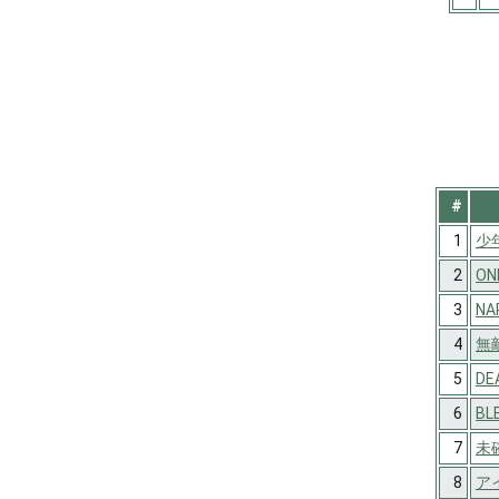
#
1
少
2
ON
3
NA
4
無
5
DE
6
BL
7
未
8
ア