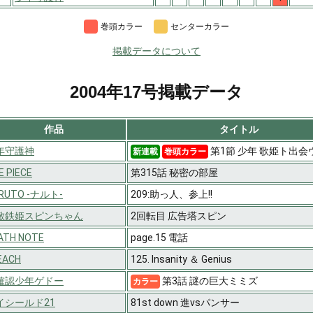
巻頭カラー
センターカラー
掲載データについて
2004年17号掲載データ
作品
タイトル
年守護神
第1節 少年 歌姫ト出会
新連載
巻頭カラー
E PIECE
第315話 秘密の部屋
RUTO -ナルト-
209:助っ人、参上!!
敵鉄姫スピンちゃん
2回転目 広告塔スピン
ATH NOTE
page.15 電話
EACH
125. Insanity ＆ Genius
確認少年ゲドー
第3話 謎の巨大ミミズ
カラー
イシールド21
81st down 進vsパンサー