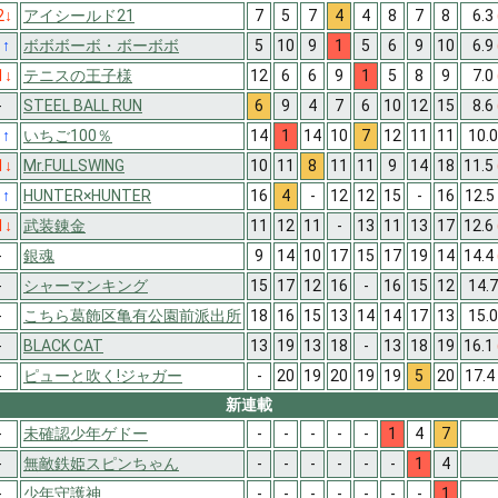
2
↓
アイシールド21
7
5
7
4
4
8
7
8
6.3
1
↑
ボボボーボ・ボーボボ
5
10
9
1
5
6
9
10
6.9
1
↓
テニスの王子様
12
6
6
9
1
5
8
9
7.0
-
STEEL BALL RUN
6
9
4
7
6
10
12
15
8.6
1
↑
いちご100％
14
1
14
10
7
12
11
11
10.
1
↓
Mr.FULLSWING
10
11
8
11
11
9
14
18
11.5
1
↑
HUNTER×HUNTER
16
4
-
12
12
15
-
16
12.5
1
↓
武装錬金
11
12
11
-
13
11
13
17
12.6
-
銀魂
9
14
10
17
15
17
19
14
14.4
-
シャーマンキング
15
17
12
16
-
16
15
12
14.
-
こちら葛飾区亀有公園前派出所
18
16
15
13
14
14
17
13
15.
-
BLACK CAT
13
19
13
18
-
13
18
19
16.1
-
ピューと吹く!ジャガー
-
20
19
20
19
19
5
20
17.4
新連載
-
未確認少年ゲドー
-
-
-
-
-
1
4
7
-
無敵鉄姫スピンちゃん
-
-
-
-
-
-
1
4
-
少年守護神
-
-
-
-
-
-
-
1