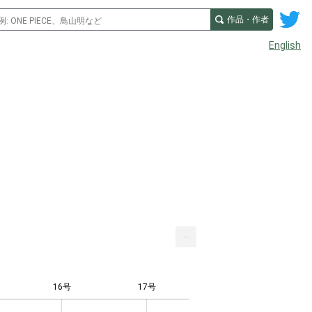
作品・作者
English
...
16号
17号