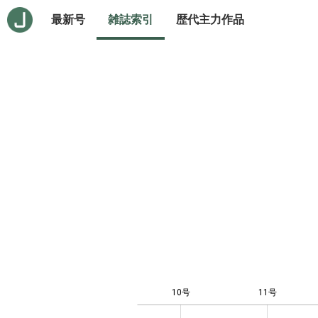
最新号
雑誌索引
歴代主力作品
10号
11号
12
-4
-2
-1
0
1
3
5