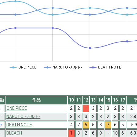
ONE PIECE
NARUTO -ナルト-
DEATH NOTE
動
作品
10
11
12
13
14
15
16
17
-
ONE PIECE
2
2
1
3
2
3
2
2
2.1
-
NARUTO -ナルト-
3
3
3
2
3
2
3
3
2.8
2
↑
DEATH NOTE
4
7
5
5
8
7
6
5
5.
-
BLEACH
1
8
2
6
9
-
10
6
6.0