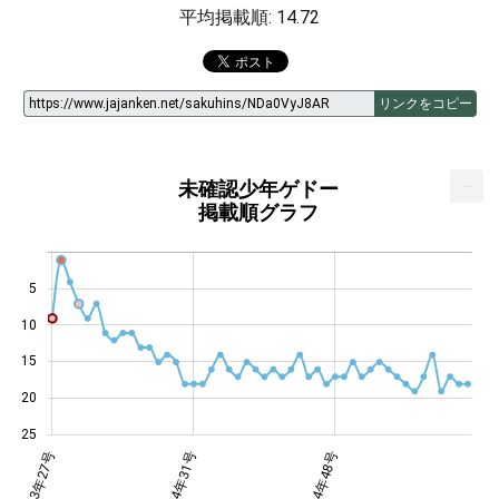
平均掲載順: 14.72
リンクをコピー
...
未確認少年ゲドー
掲載順グラフ
5
10
14
15
20
25
年29号
年44号
年30号
年46号
年10号
5年7号
2003年27号
2004年31号
2004年48号
2004年48号