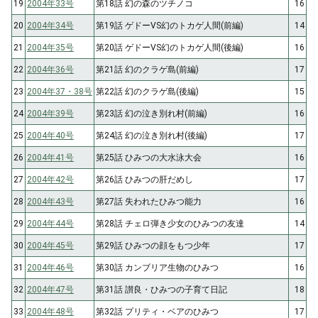
19
2004年33号
第18話 幻の森のツチノコ
16
20
2004年34号
第19話 ゲドーVS幻のトカゲ人間(前編)
14
21
2004年35号
第20話 ゲドーVS幻のトカゲ人間(後編)
16
22
2004年36号
第21話 幻のクラゲ島(前編)
17
23
2004年37・38号
第22話 幻のクラゲ島(後編)
15
24
2004年39号
第23話 幻の泣き別れ村(前編)
16
25
2004年40号
第24話 幻の泣き別れ村(後編)
17
26
2004年41号
第25話 ひみつの大水泳大会
16
27
2004年42号
第26話 ひみつの肝だめし
17
28
2004年43号
第27話 失われたひみつ能力
16
29
2004年44号
第28話 チェロ弾き少女のひみつの友達
14
30
2004年45号
第29話 ひみつの顔をもつ少年
17
31
2004年46号
第30話 カンブリア生物のひみつ
16
32
2004年47号
第31話 讃良・ひみつの子育て日記
18
33
2004年48号
第32話 プリティ・ベアのひみつ
17