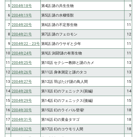
5
2004年18号
第4話 謎の共生生物
9
6
2004年19号
第5話 謎の水棲怪獣
7
7
2004年20号
第6話 謎の不定形生物
11
8
2004年21号
第7話 謎のフェロモン
12
9
2004年22・23号
第8話 謎のウサギと少年
11
10
2004年24号
第9話 決闘!謎の有害生物
11
11
2004年25号
第10話 セクシー教師と謎のカメ
13
12
2004年26号
第11話 身体測定と謎のタコ
13
13
2004年27号
第12話 羽ばたけ!謎の鳥人間
15
14
2004年28号
第13話 幻のフェニックス(前編)
14
15
2004年29号
第14話 幻のフェニックス(後編)
15
16
2004年30号
第15話 幻のライバル登場!
18
17
2004年31号
第16話 幻の黄金タマゴ
18
18
2004年32号
第17話 幻のコウモリ人間
18