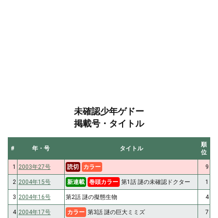
未確認少年ゲドー
掲載号・タイトル
順
#
年・号
タイトル
位
1
2003年27号
読切
カラー
9
2
2004年15号
新連載
巻頭カラー
第1話 謎の未確認ドクター
1
3
2004年16号
第2話 謎の擬態生物
4
4
2004年17号
カラー
第3話 謎の巨大ミミズ
7