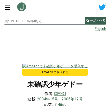
作品・作者
English
Amazon で購入する
未確認少年ゲドー
作者:
岡野剛
連載:
2004年15号
-
2005年12号
話数:
全48話