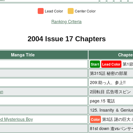
Lead Color
Center Color
Ranking Criteria
2004 Issue 17 Chapters
Manga Title
Chapter
第1節
Start
Lead Color
第315話 秘密の部屋
209:助っ人、参上!!
an
2回転目 広告塔スピン
page.15 電話
125. Insanity ＆ Geniu
ed Mysterious Boy
第3話 謎の巨大
Color
81st down 進vsパンサ