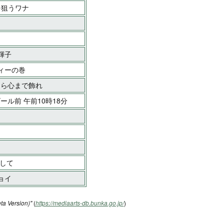
隙を狙うワナ
輝子
ィーの巻
なら心まで飾れ
 ゴール前 午前10時18分
として
ョイ
ta Version)"
(
https://mediaarts-db.bunka.go.jp/
)