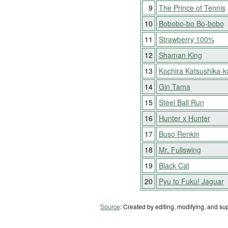
9
The Prince of Tennis
10
Bobobo-bo Bo-bobo
11
Strawberry 100%
12
Shaman King
13
Kochira Katsushika-
14
Gin Tama
15
Steel Ball Run
16
Hunter x Hunter
17
Buso Renkin
18
Mr. Fullswing
19
Black Cat
20
Pyu to Fuku! Jaguar
Source
: Created by editing, modifying, and su