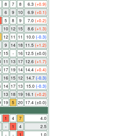
8
7
8
6.3
(+0.9)
6
9
10
6.9
(+0.1)
5
8
9
7.0
(+0.2)
10
12
15
8.6
(+1.3)
12
11
11
10.0
(-0.3)
1
9
14
18
11.5
(+1.2)
2
15
-
16
12.5
(±0.0)
3
11
13
17
12.6
(+1.7)
5
17
19
14
14.4
(+0.4)
16
15
12
14.7
(-0.3)
4
14
17
13
15.0
(-0.3)
13
18
19
16.1
(+0.2)
9
19
5
20
17.4
(±0.0)
1
4
7
4.0
-
1
4
2.5
-
-
1
1.0