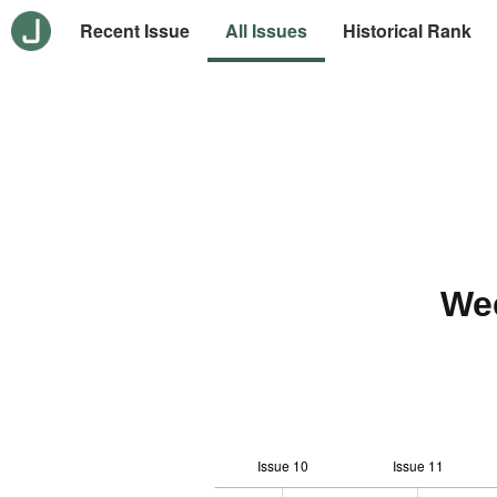
Recent Issue
All Issues
Historical Rank
We
Issue 10
Issue 11
12
-2
-1
-4
0
1
3
5