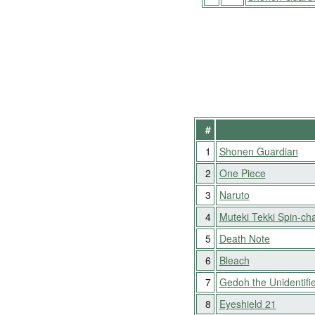
#
1
Shonen Guardian
2
One Piece
3
Naruto
4
Muteki Tekki Spin-ch
5
Death Note
6
Bleach
7
Gedoh the Unidentifi
8
Eyeshield 21