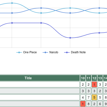
One Piece
Naruto
Death Note
Title
10
11
12
13
1
2
2
1
3
2
3
3
3
2
3
4
7
5
5
8
1
8
2
6
9