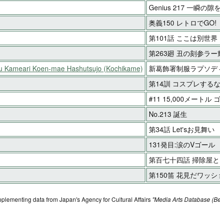
Genius 217 一瞬の
奥義150 レトロでGO!
第101話 ここは別世界
第263廻 丑の刻参ラー
ku Kameari Koen-mae Hashutsujo (Kochikame)
新葛飾署制服ラプソデ
第14訓 コスプレする
#11 15,000メートル
No.213 誕生
第34話 Let'sお見舞い
131発目:涙のVゴール
第百七十四話 掃除屋
第150笛 花見だワッシ
pplementing data from Japan's Agency for Cultural Affairs
"Media Arts Database (Be