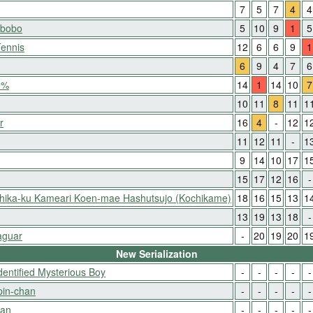
7
5
7
4
4
-bobo
5
10
9
1
5
Tennis
12
6
6
9
1
6
9
4
7
6
0%
14
1
14
10
7
10
11
8
11
1
r
16
4
-
12
1
11
12
11
-
1
9
14
10
17
1
15
17
12
16
-
shika-ku Kameari Koen-mae Hashutsujo (Kochikame)
18
16
15
13
1
13
19
13
18
-
aguar
-
20
19
20
1
New Serialization
entified Mysterious Boy
-
-
-
-
-
pin-chan
-
-
-
-
-
ian
-
-
-
-
-