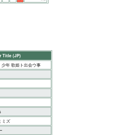
 Title (JP)
 少年 歌姫ト出会ウ事
s
ミミズ
ー