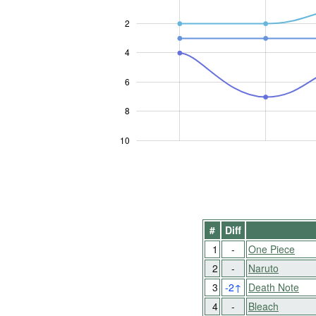
2
4
10
6
8
10
#
Diff
1
-
One Piece
2
-
Naruto
3
-2
↑
Death Note
4
-
Bleach