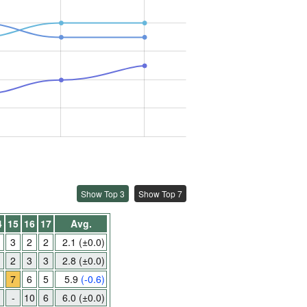
Show Top 3
Show Top 7
4
15
16
17
Avg.
3
2
2
2.1
(±0.0)
2
3
3
2.8
(±0.0)
7
6
5
5.9
(-0.6)
-
10
6
6.0
(±0.0)