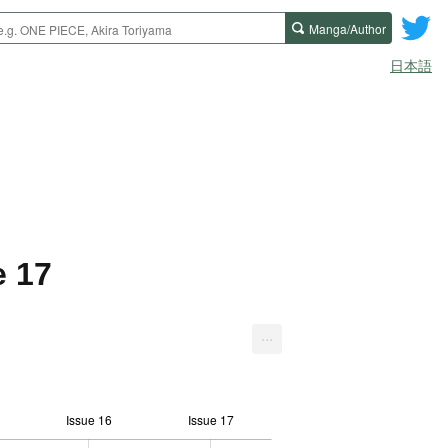
Manga/Author
日本語
e 17
...
Issue 16
Issue 17