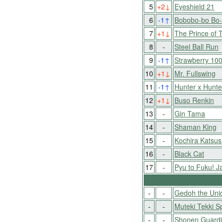
5
+2
↓
Eyeshield 21
6
-1
↑
Bobobo-bo Bo
7
+1
↓
The Prince of 
8
-
Steel Ball Run
9
-1
↑
Strawberry 10
10
+1
↓
Mr. Fullswing
11
-1
↑
Hunter x Hunte
12
+1
↓
Buso Renkin
13
-
Gin Tama
14
-
Shaman King
15
-
Kochira Katsu
16
-
Black Cat
17
-
Pyu to Fuku! J
-
-
Gedoh the Unid
-
-
Muteki Tekki S
-
-
Shonen Guard