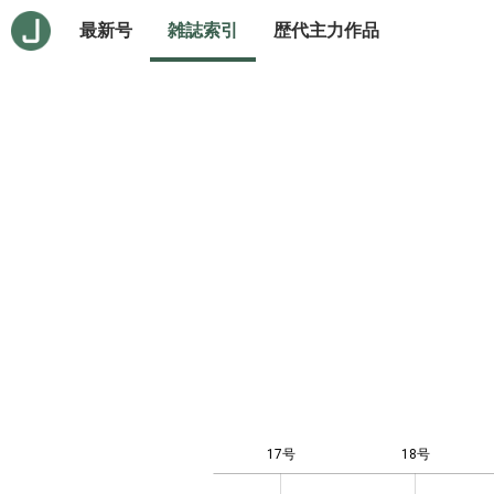
最新号
雑誌索引
歴代主力作品
17号
18号
12
-4
-2
-1
0
1
3
5