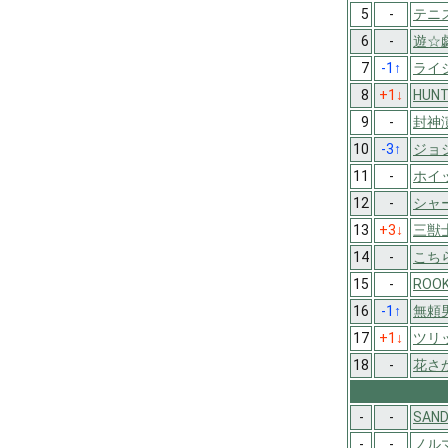
5
-
テニ
6
-
遊☆
7
-1
↑
ライ
8
+1
↓
HUN
9
-
封神
10
-3
↑
ジョ
11
-
ホイ
12
-
シャ
13
+3
↓
三獣
14
-
こち
15
-
ROOK
16
-1
↑
無頼男
17
+1
↓
ツリ
18
-
花さ
-
-
SAND
-
-
ノル