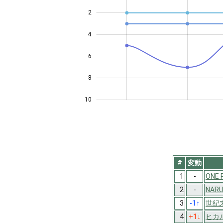
2
4
10
6
8
10
#
変動
1
-
ONE 
2
-
NAR
3
-1
↑
世紀
4
+1
↓
ヒカ