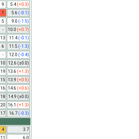
9
5.4
(+0.3)
1
5.6
(-0.1)
5
9.0
(-1.5)
-
10.0
(+0.7)
13
11.4
(-0.1)
6
11.5
(-1.3)
-
12.0
(-0.4)
10
12.6
(±0.0)
19
13.6
(+1.3)
15
13.9
(+0.5)
16
14.6
(+0.6)
18
14.9
(±0.0)
20
16.1
(+1.3)
17
16.7
(-0.3)
4
3.7
11
6.0