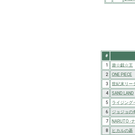
#
1
遊☆戯☆王
2
ONE PIECE
3
世紀末リー
4
SAND LAND
5
ライジング
6
ジョジョの奇
7
NARUTO -
8
ヒカルの碁