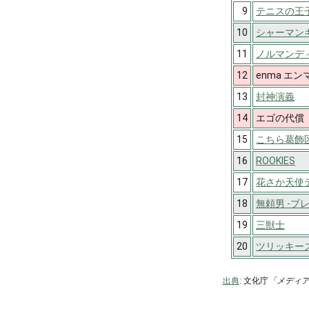
9
テニスの王
10
シャーマン
11
ノルマンデ
12
enma エン
13
封神演義
14
エゴの代償
15
こちら葛飾
16
ROOKIES
17
花さか天使
18
無頼男 -ブ
19
三獣士
20
ツリッキー
出典
: 文化庁
「メディ