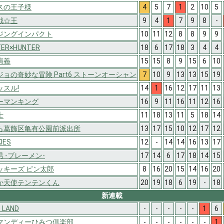
スの王子様
4
5
7
1
2
10
5
戯☆王
9
4
1
7
9
8
-
ジングインパクト
10
11
12
8
8
9
9
TER×HUNTER
18
6
17
18
3
4
4
演義
15
15
8
9
15
6
10
ジョの奇妙な冒険 Part6 ストーンオーシャン
7
10
9
13
13
15
19
ッスル!
14
1
16
12
17
11
13
ーマンキング
16
9
11
16
11
12
16
士
11
18
13
11
5
18
14
ら葛飾区亀有公園前派出所
13
17
15
10
12
17
12
IES
12
-
14
14
16
13
17
 -ブレーメン-
17
14
6
17
18
14
15
ッキーズ ピン太郎
8
16
20
15
14
16
20
か天使テンテンくん
20
19
18
6
19
-
18
新連載
 LAND
-
-
-
-
-
1
6
マンディーひみつ倶楽部
-
-
-
-
-
-
1