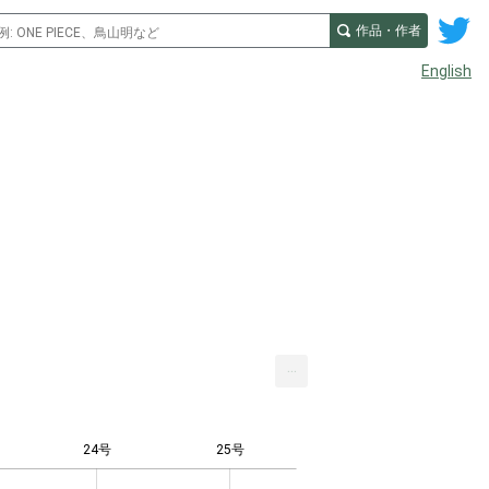
作品・作者
English
...
24号
25号