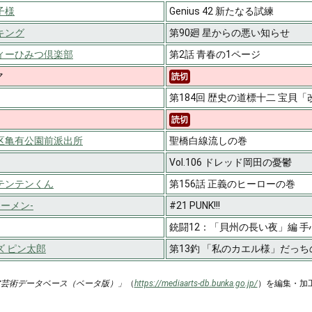
子様
Genius 42 新たなる試練
キング
第90廻 星からの悪い知らせ
ィーひみつ倶楽部
第2話 青春の1ページ
マ
読切
第184回 歴史の道標十二 宝貝「
読切
区亀有公園前派出所
聖橋白線流しの巻
Vol.106 ドレッド岡田の憂鬱
テンテンくん
第156話 正義のヒーローの巻
レーメン-
#21 PUNK!!!
銃闘12：「貝州の長い夜」編 手
ズ ピン太郎
第13釣 「私のカエル様」だっち
ア芸術データベース（ベータ版）」
（
https://mediaarts-db.bunka.go.jp/
）を編集・加