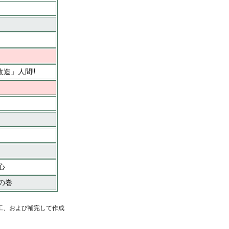
改造」人間!!
心
の巻
工、および補完して作成