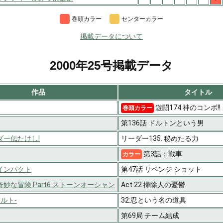
巻頭カラー
センターカラー
掲載データについて
2000年25号掲載データ
作品
タイトル
遊闘174 神のコンボ!!
巻頭カラー
第136話 ドルトンという男
ダー伝たけし!
リーダー135. 秘めたる力
第3話：戦車
カラー
インパクト
第47話 リベンジ ショット
妙な冒険 Part6 ストーンオーシャン
Act.22 掃除人の憂鬱
ナルト-
32:忍という名の道具
第69局 チーム結成