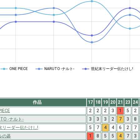
ONE PIECE
NARUTO -ナルト-
世紀末リーダー伝たけし!
作品
17
18
19
20
21
23
24
PIECE
2
2
2
3
1
5
2
UTO -ナルト-
3
3
3
2
7
3
8
末リーダー伝たけし!
5
7
4
4
6
2
7
ルの碁
1
8
5
5
4
7
3