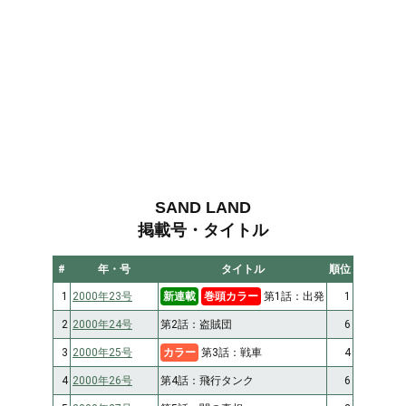
SAND LAND
掲載号・タイトル
#
年・号
タイトル
順位
1
2000年23号
新連載
巻頭カラー
第1話：出発
1
2
2000年24号
第2話：盗賊団
6
3
2000年25号
カラー
第3話：戦車
4
4
2000年26号
第4話：飛行タンク
6