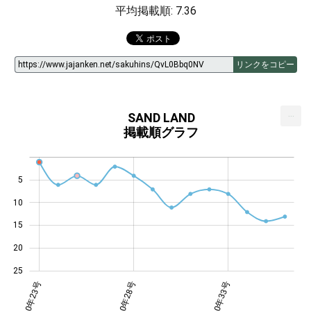
平均掲載順: 7.36
リンクをコピー
...
SAND LAND
掲載順グラフ
5
10
14
15
20
25
年27号
年31号
年35号
2000年23号
2000年28号
2000年33号
2000年33号