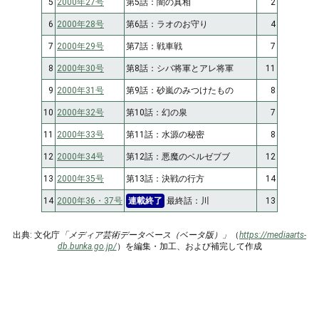
5
2000年27号
第5話：闇の真相
2
6
2000年28号
第6話：ラオのお守り
4
7
2000年29号
第7話：戦車戦
7
8
2000年30号
第8話：シバ将軍とアレ将軍
11
9
2000年31号
第9話：砂嵐のみつけたもの
8
10
2000年32号
第10話：幻の泉
7
11
2000年33号
第11話：水源の秘密
8
12
2000年34号
第12話：悪魔のベルゼブブ
12
13
2000年35号
第13話：決戦の行方
14
14
2000年36・37号
連載終了
最終話：川
13
出典: 文化庁
「メディア芸術データベース（ベータ版）」
（
https://mediaarts-
db.bunka.go.jp/
）を編集・加工、および補完して作成