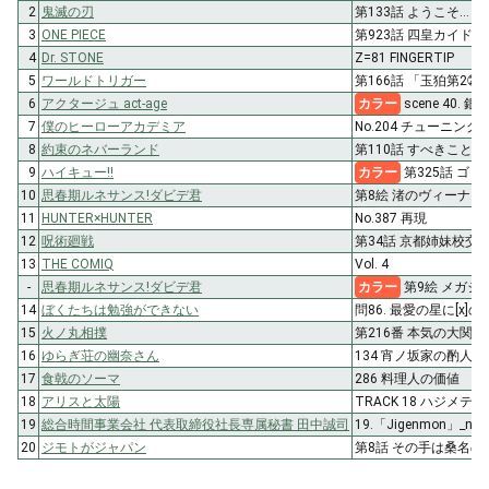
2
鬼滅の刃
第133話 ようこそ…
3
ONE PIECE
第923話 四皇カイドウ
4
Dr. STONE
Z=81 FINGERTIP
5
ワールドトリガー
第166話 「玉狛第2㉑
6
アクタージュ act-age
カラー
scene 40. 
7
僕のヒーローアカデミア
No.204 チューニング
8
約束のネバーランド
第110話 すべきこと
9
ハイキュー!!
カラー
第325話 ゴ
10
思春期ルネサンス!ダビデ君
第8絵 渚のヴィーナス
11
HUNTER×HUNTER
No.387 再現
12
呪術廻戦
第34話 京都姉妹校交流
13
THE COMIQ
Vol. 4
-
思春期ルネサンス!ダビデ君
カラー
第9絵 メガジ
14
ぼくたちは勉強ができない
問86. 最愛の星に[x]
15
火ノ丸相撲
第216番 本気の大関
16
ゆらぎ荘の幽奈さん
134 宵ノ坂家の酌人さ
17
食戟のソーマ
286 料理人の価値
18
アリスと太陽
TRACK 18 ハジメテ
19
総合時間事業会社 代表取締役社長専属秘書 田中誠司
19.「Jigenmon」_no_t
20
ジモトがジャパン
第8話 その手は桑名の