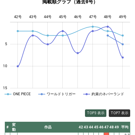
掲載順グラフ（過去8号）
42号
43号
44号
45号
L
46号
47号
48号
49号
5
10
10
15
ONE PIECE
ワールドトリガー
約束のネバーランド
TOP3 表示
TOP7 表示
変
#
作品
42
43
44
45
46
47
48
49
平均
動