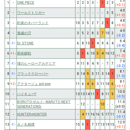
2.3
1
-
ONE PIECE
2
2
3
3
-
1
2
3
(+0.1)
4.0
2
-
ワールドトリガー
-
-
-
-
-
-
3
5
(+1.0)
4.8
3
-
約束のネバーランド
10
3
5
2
7
2
1
8
(+0.9)
4.9
4
-
鬼滅の刃
3
5
2
8
2
7
10
2
(-0.2)
6.4
5
-1
↑
Dr. STONE
6
8
13
1
4
9
6
4
(-0.4)
7.4
6
+1
↓
呪術廻戦
5
1
6
10
5
4
16
12
(+1.3)
7.9
7
-1
↑
僕のヒーローアカデミア
9
11
8
4
9
-
7
7
(-0.2)
8.1
8
-1
↑
ブラッククローバー
8
14
9
5
11
3
14
1
(-1.3)
8.1
9
+2
↓
アクタージュ act-age
11
6
4
6
3
11
18
6
(+0.1)
10.0
10
-
ハイキュー!!
13
13
14
11
1
8
11
9
(-0.5)
BORUTO-ボルト- -NARUTO NEXT
11.0
11
-
-
12
-
-
-
10
-
-
GENERATIONS-
(±0.0)
11.4
12
-
HUNTER×HUNTER
-
4
11
16
16
5
17
11
(-0.1)
12.0
13
-1
↑
火ノ丸相撲
15
9
1
7
17
13
19
15
(+0.1)