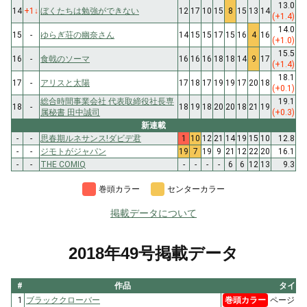
13.0
14
+1
↓
ぼくたちは勉強ができない
12
17
10
15
8
15
13
14
(+1.4)
14.0
15
-
ゆらぎ荘の幽奈さん
14
15
15
17
15
16
4
16
(+1.0)
15.5
16
-
食戟のソーマ
16
16
16
18
18
14
9
17
(+1.4)
18.1
17
-
アリスと太陽
17
18
17
19
19
17
20
18
(+0.1)
総合時間事業会社 代表取締役社長専
19.1
18
-
18
19
18
20
20
18
21
19
属秘書 田中誠司
(+0.3)
新連載
-
-
思春期ルネサンス!ダビデ君
1
10
12
21
14
19
15
10
12.8
-
-
ジモトがジャパン
19
7
19
9
21
12
22
20
16.1
-
-
THE COMIQ
-
-
-
-
6
6
12
13
9.3
巻頭カラー
センターカラー
掲載データについて
2018年49号掲載データ
#
作品
タイト
1
ブラッククローバー
巻頭カラー
ページ 1