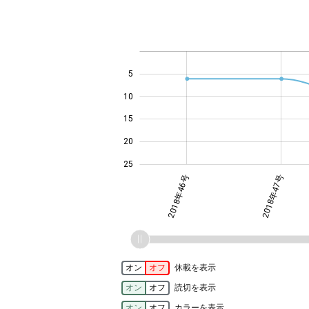
-10
14
12
30
-4
-2
-5
4
0
2
6
8
5
10
14
15
20
25
2018年46号
2018年47号
オン
オフ
休載を表示
オン
オフ
読切を表示
オン
オフ
カラーを表示