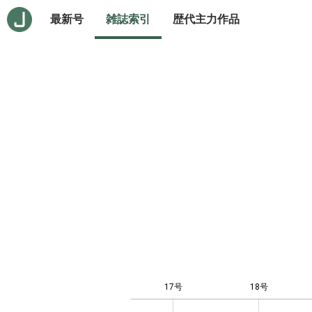
最新号
雑誌索引
歴代主力作品
17号
18号
10
-4
-2
-1
0
1
3