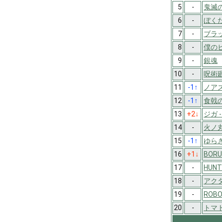
5
-
鬼滅
6
-
ぼく
7
-
ブラ
8
-
僕の
9
-
銀魂
10
-
呪術
11
-1
↑
ノア
12
-1
↑
食戟
13
+2
↓
ジガ -
14
-
火ノ
15
-1
↑
ゆら
16
+1
↓
BORU
17
-
HUNT
18
-
アクタ
19
-
ROBO
20
-
トマ