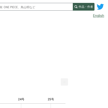
作品・作者
English
...
24号
25号