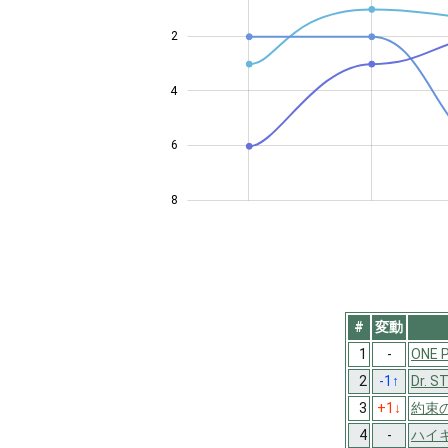
2
4
4
6
8
#
変動
1
-
ONE 
2
-1
↑
Dr. S
3
+1
↓
約束
4
-
ハイキ