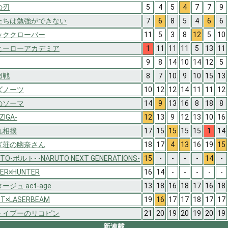
の刃
5
4
5
4
7
7
9
たちは勉強ができない
7
6
8
5
4
6
6
ッククローバー
11
5
3
8
12
5
10
ヒーローアカデミア
1
11
11
11
5
13
11
9
8
14
10
14
12
5
廻戦
8
7
10
9
10
15
13
ズノーツ
10
12
12
14
11
11
12
のソーマ
14
9
13
16
8
18
8
ZIGA-
12
13
9
12
13
10
16
丸相撲
17
15
15
15
15
1
14
ぎ荘の幽奈さん
18
17
4
13
16
19
15
TO-ボルト- -NARUTO NEXT GENERATIONS-
15
-
-
-
-
14
-
ER×HUNTER
16
14
-
-
-
-
-
ージュ act-age
13
18
16
18
17
16
18
T×LASERBEAM
19
16
17
17
18
17
17
トイプーのリコピン
21
20
19
20
19
20
19
新連載