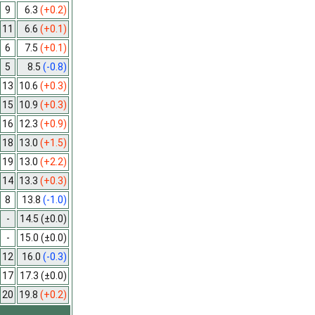
9
6.3
(+0.2)
11
6.6
(+0.1)
6
7.5
(+0.1)
5
8.5
(-0.8)
13
10.6
(+0.3)
15
10.9
(+0.3)
16
12.3
(+0.9)
18
13.0
(+1.5)
19
13.0
(+2.2)
14
13.3
(+0.3)
8
13.8
(-1.0)
-
14.5
(±0.0)
-
15.0
(±0.0)
12
16.0
(-0.3)
17
17.3
(±0.0)
20
19.8
(+0.2)