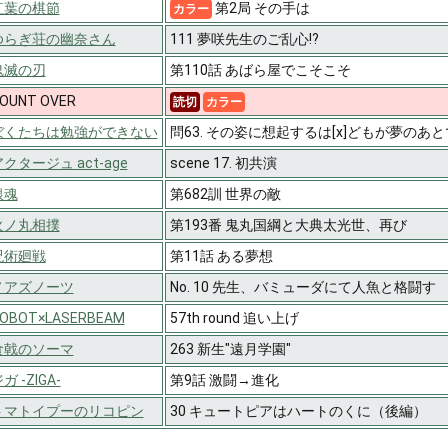
紅葉の棋節
第2局 その手は
カラー
ゆらぎ荘の幽奈さん
111 夢咲先生のご乱心!?
鬼滅の刃
第110話 あばら屋でこそこそ
OUNT OVER
読切
カラー
ぼくたちは勉強ができない
問63. その姿に想起するは[x]どもが夢のあ
クタージュ act-age
scene 17. 初共演
銀魂
第682訓 世界の敵
火ノ丸相撲
第193番 鬼丸国綱と大典太光世、再び
呪術廻戦
第11話 ある夢想
ノアズノーツ
No. 10 先生、バミューダにて人魚と格闘す
OBOT×LASERBEAM
57th round 追い上げ
食戟のソーマ
263 新生"遠月学園"
ガ -ZIGA-
第9話 激闘→進化
トマトイプーのリコピン
30 キュートピアはハートのくに（後編）