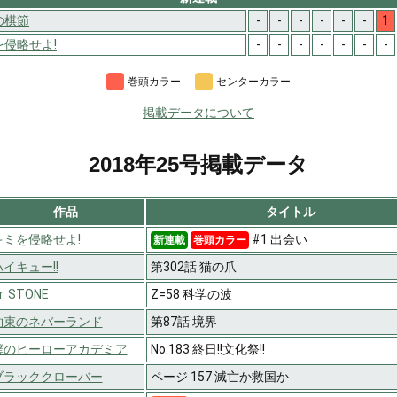
の棋節
-
-
-
-
-
-
1
を侵略せよ!
-
-
-
-
-
-
-
巻頭カラー
センターカラー
掲載データについて
2018年25号掲載データ
作品
タイトル
キミを侵略せよ!
#1 出会い
新連載
巻頭カラー
ハイキュー!!
第302話 猫の爪
r. STONE
Z=58 科学の波
約束のネバーランド
第87話 境界
僕のヒーローアカデミア
No.183 終日!!文化祭!!
ブラッククローバー
ページ 157 滅亡か救国か