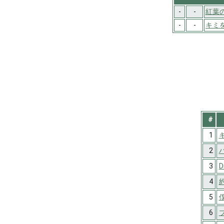
-
-
紅葉
-
-
キミ
#
1
2
3
D
4
5
6