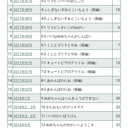
5
2017年47号
3-2 リコピンパパのおしごと
-
6
2017年48号
4 ふしぎないずみとこいもよう（前編）
10
7
2017年48号
4-2 ふしぎないずみとこいもよう（後編）
-
8
2017年49号
5-1 リコピンさいごのねがい
6
9
2017年49号
5-2 パパはめめちゃんがしんぱい
-
10
2017年50号
6-1 くじとゴリラとやみ（前編）
7
11
2017年50号
6-2 くじとゴリラとやみ（後編）
-
12
2017年51号
7-1 キュートピアのアイドル（前編）
12
13
2017年51号
7-2 キュートピアのアイドル（後編）
-
14
2017年52号
8-1 あかんぼのたね（前編）
13
15
2017年52号
8-2 あかんぼのたね（後編）
-
16
2018年1号
9 めめちゃんはべんきょうができない
20
17
2018年2・3号
10 かたおもいのクリスマス
22
18
2018年4・5号
11 パパのだいぼうけん
22
19
2018年6号
12 めめちゃんのせかいへようこそ
22