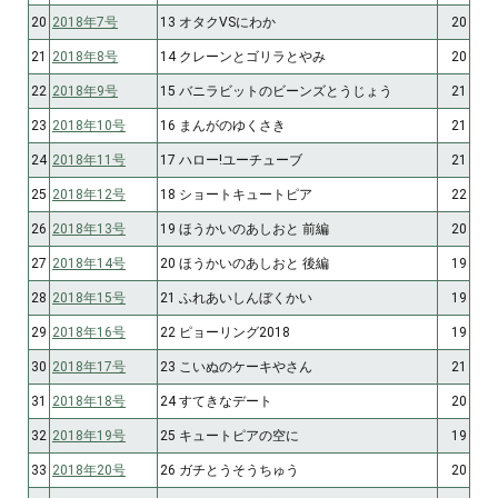
20
2018年7号
13 オタクVSにわか
20
21
2018年8号
14 クレーンとゴリラとやみ
20
22
2018年9号
15 バニラビットのビーンズとうじょう
21
23
2018年10号
16 まんがのゆくさき
21
24
2018年11号
17 ハロー!ユーチューブ
21
25
2018年12号
18 ショートキュートピア
22
26
2018年13号
19 ほうかいのあしおと 前編
20
27
2018年14号
20 ほうかいのあしおと 後編
19
28
2018年15号
21 ふれあいしんぼくかい
19
29
2018年16号
22 ピョーリング2018
19
30
2018年17号
23 こいぬのケーキやさん
21
31
2018年18号
24 すてきなデート
20
32
2018年19号
25 キュートピアの空に
19
33
2018年20号
26 ガチとうそうちゅう
20