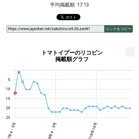
平均掲載順: 17.13
リンクをコピー
...
トマトイプーのリコピン
掲載順グラフ
5
10
14
15
20
25
・22号
2・3号
年12号
年14号
年25号
8年1号
2017年4・5号
2018年4・5号
2018年4・5号
2018年16号