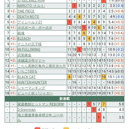
1
-
STEEL BALL RUN
-
-
-
-
-
-
-
1
1.0
(±0.0)
2
-
NARUTO -ナルト-
-
1
3
3
3
2
2
2
2.3
(-0.4)
3
+2
↓
ONE PIECE
2
2
2
2
2
3
3
4
2.5
(+0.4)
4
-
DEATH NOTE
4
4
4
7
5
7
5
3
4.9
(-0.6)
5
+2
↓
アイシールド21
1
3
8
4
6
4
8
9
5.4
(+0.3)
6
+1
↓
ボボボーボ・ボーボボ
3
10
10
1
8
10
6
5
6.6
(+0.2)
7
-
銀魂
5
7
6
6
7
6
9
14
7.5
(+0.6)
8
+2
↓
BLEACH
8
9
5
5
4
8
11
11
7.6
(+1.1)
9
+1
↓
テニスの王子様
7
5
-
8
9
11
10
13
9.0
(+1.3)
10
+1
↓
Mr.FULLSWING
11
18
1
10
11
12
13
-
10.9
(-0.2)
11
-
武装錬金
16
20
9
11
10
13
-
12
13.0
(-0.2)
12
+2
↓
未確認少年ゲドー
12
11
11
13
13
15
14
15
13.0
(+0.5)
13
+1
↓
こちら葛飾区亀有公園前派出所
17
13
12
12
15
9
15
17
13.8
(+0.3)
14
+1
↓
いちご100％
18
15
13
14
14
14
12
16
14.5
(±0.0)
15
-1
↑
BLACK CAT
6
17
18
17
19
17
17
10
15.1
(-0.9)
16
+1
↓
HUNTER×HUNTER
-
16
-
-
-
-
-
-
16.0
(±0.0)
17
+3
↓
シャーマンキング
15
19
16
16
16
16
16
18
16.5
(+1.5)
18
+1
↓
ピューと吹く!ジャガー
-
21
19
19
20
20
19
20
19.7
(+0.3)
新連載
-
-
家庭教師ヒットマン REBORN!
-
-
-
-
1
5
7
7
5.0
-
-
D.Gray-man
-
-
-
-
-
1
4
8
4.3
地上最速青春卓球少年 ぷーや
-
-
-
-
-
-
-
-
1
6
3.5
ん