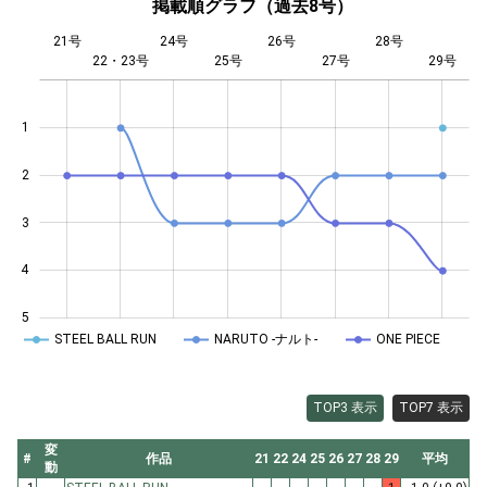
掲載順グラフ（過去8号）
21号
24号
26号
28号
22・23号
25号
L
27号
29号
1
2
0.5
3
4
5
STEEL BALL RUN
NARUTO -ナルト-
ONE PIECE
TOP3 表示
TOP7 表示
変
#
作品
21
22
24
25
26
27
28
29
平均
動