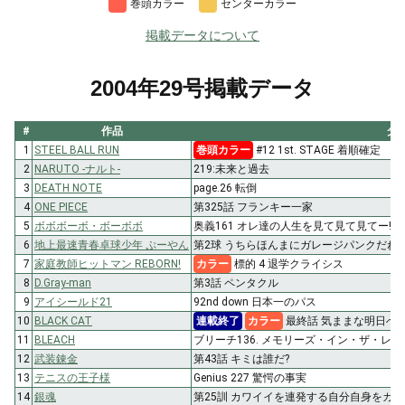
巻頭カラー
センターカラー
掲載データについて
2004年29号掲載データ
#
作品
タ
1
STEEL BALL RUN
巻頭カラー
#12 1st. STAGE 着順確定
2
NARUTO -ナルト-
219:未来と過去
3
DEATH NOTE
page.26 転倒
4
ONE PIECE
第325話 フランキー一家
5
ボボボーボ・ボーボボ
奥義161 オレ達の人生を見て見て見てー!!
6
地上最速青春卓球少年 ぷーやん
第2球 うちらほんまにガレージパンクだね
7
家庭教師ヒットマン REBORN!
カラー
標的 4 退学クライシス
8
D.Gray-man
第3話 ペンタクル
9
アイシールド21
92nd down 日本一のパス
10
BLACK CAT
連載終了
カラー
最終話 気ままな明日へ
11
BLEACH
ブリーチ136. メモリーズ・イン・ザ・レイ
12
武装錬金
第43話 キミは誰だ?
13
テニスの王子様
Genius 227 驚愕の事実
14
銀魂
第25訓 カワイイを連発する自分自身をカ