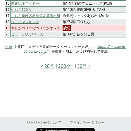
15
未確認少年ゲドー
第14話 幻のフェニックス(後編)
16
いちご100％
第112話 寝顔GIVE ＆ TAKE
17
こちら葛飾区亀有公園前派出所
通天閣ジャックあらわる!の巻
18
シャーマンキング
第274廻 不様だな
19
オレがゴリラでゴリラがオレで
読切
20
ピューと吹く!ジャガー
第160笛 昔を知る男
出典
: 文化庁
「メディア芸術データベース（ベータ版）」
（
https://mediaarts-
db.bunka.go.jp/
）を編集・加工、および補完して作成
28号
2004年
30号
ジャジャン研について
プライバシーポリシー