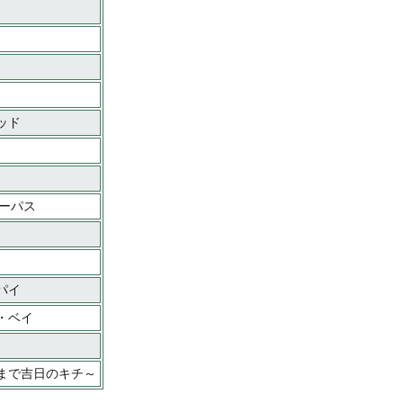
ッド
パーパス
パイ
・ベイ
くまで吉日のキチ～