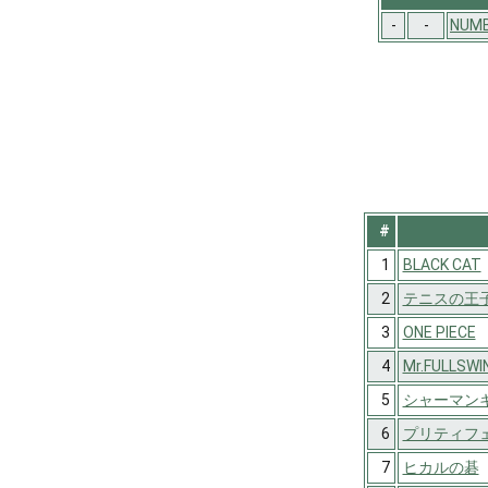
-
-
NUMB
#
1
BLACK CAT
2
テニスの王
3
ONE PIECE
4
Mr.FULLSWI
5
シャーマン
6
プリティフ
7
ヒカルの碁