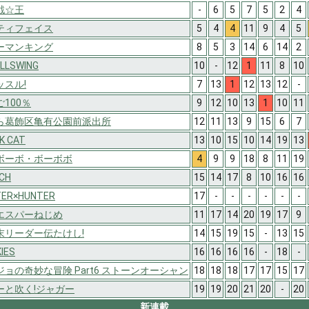
戯☆王
-
6
5
7
5
2
4
ティフェイス
5
4
4
11
9
4
5
ーマンキング
8
5
3
14
6
14
2
ULLSWING
10
-
12
1
11
8
10
ッスル!
7
13
1
12
13
12
-
100％
9
12
10
13
1
10
11
ら葛飾区亀有公園前派出所
12
11
13
9
15
6
7
K CAT
13
10
15
10
14
19
13
ボーボ・ボーボボ
4
9
9
18
8
11
19
CH
15
14
17
8
10
16
16
TER×HUNTER
17
-
-
-
-
-
-
エスパーねじめ
11
17
14
20
19
17
9
末リーダー伝たけし!
14
15
19
15
-
13
15
IES
16
16
16
16
-
18
-
ジョの奇妙な冒険 Part6 ストーンオーシャン
18
18
18
17
17
15
17
ーと吹く!ジャガー
19
19
20
21
20
-
20
新連載