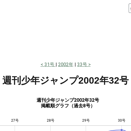
31号
2002年
33号
週刊少年ジャンプ
2002年32号
週刊少年ジャンプ2002年32号
掲載順グラフ（過去8号）
27号
28号
L
29号
30号