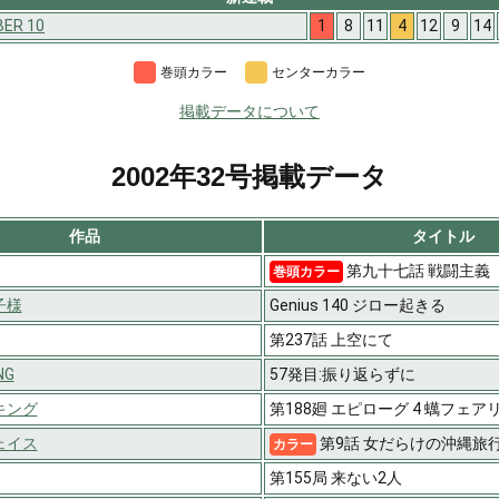
ER 10
1
8
11
4
12
9
14
巻頭カラー
センターカラー
掲載データについて
2002年32号掲載データ
作品
タイトル
第九十七話 戦闘主義
巻頭カラー
子様
Genius 140 ジロー起きる
第237話 上空にて
NG
57発目:振り返らずに
キング
第188廻 エピローグ 4 蠇フェ
ェイス
第9話 女だらけの沖縄旅
カラー
第155局 来ない2人