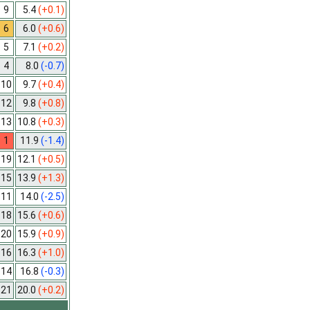
9
5.4
(+0.1)
6
6.0
(+0.6)
5
7.1
(+0.2)
4
8.0
(-0.7)
10
9.7
(+0.4)
12
9.8
(+0.8)
13
10.8
(+0.3)
1
11.9
(-1.4)
19
12.1
(+0.5)
15
13.9
(+1.3)
11
14.0
(-2.5)
18
15.6
(+0.6)
20
15.9
(+0.9)
16
16.3
(+1.0)
14
16.8
(-0.3)
21
20.0
(+0.2)