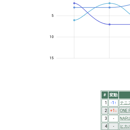
5
14
10
15
#
変動
1
-1
↑
テニ
2
+1
↓
ONE 
3
-
NAR
4
-
ヒカ