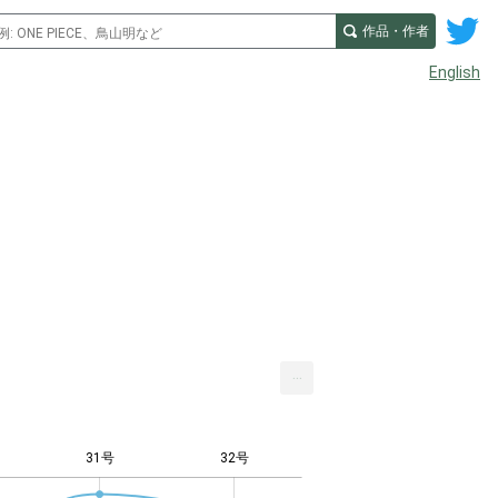
作品・作者
English
...
31号
32号