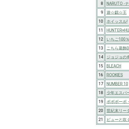
8
NARUTO -
9
遊☆戯☆王
10
ホイッスル!
11
HUNTER×H
12
いちご100
13
こちら葛飾
14
ジョジョの奇
15
BLEACH
16
ROOKIES
17
NUMBER 10
18
少年エスパ
19
ボボボーボ
20
世紀末リーダ
21
ピューと吹く