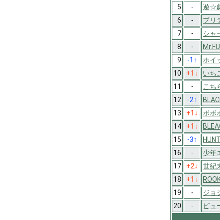
5
-
遊☆
6
-
プリ
7
-
シャ
8
-
Mr.F
9
-1
↑
ホイ
10
+1
↓
いちご
11
-
こち
12
-2
↑
BLAC
13
+1
↓
ボボ
14
+1
↓
BLEA
15
-3
↑
HUN
16
-
少年
17
+2
↓
世紀
18
+1
↓
ROOK
19
-
ジョ
20
-
ピュ