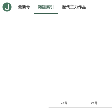
最新号
雑誌索引
歴代主力作品
25号
26号
-10
20
-4
-2
-5
4
0
2