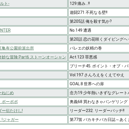
ナルト-
129:痛み…!!
遊闘271 不死なる壁!!
第205話 俺を殺す気か?
UNTER
No.149 遭遇
％
第20話 恋の花咲くダイビングヘ
区亀有公園前派出所
バレエの妖精の巻
妙な冒険 Part6 ストーンオーシャン
Act.123 罪悪感
ブリーチ45. ポイント・オブ・
Vol.197 さんろえをくえてやえ
GOAL.8 世界への扉
ーねじめ
念力19 少年熱いきずなグレート
・ボーボボ
奥義68 買わなきゃバンゲリング
ー伝たけし!
リーダー232. リーダーバッチ!!
!ジャガー
第77笛 バカキチバカ日誌～あ