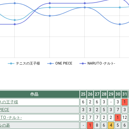
テニスの王子様
ONE PIECE
NARUTO -ナルト-
作品
25
26
27
28
29
30
31
スの王子様
6
2
6
3
-
3
1
PIECE
3
3
2
5
3
7
3
UTO -ナルト-
2
7
7
2
2
1
12
ルの碁
-
1
8
6
4
5
6