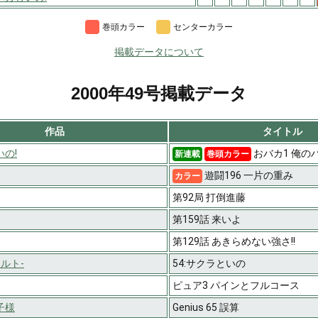
巻頭カラー
センターカラー
掲載データについて
2000年49号掲載データ
作品
タイトル
の!
おバカ1 俺の
新連載
巻頭カラー
遊闘196 一片の重み
カラー
第92局 打倒進藤
第159話 来いよ
第129話 あきらめない強さ!!
ナルト-
54:サクラといの
ピュア3 パインとフルコース
子様
Genius 65 誤算