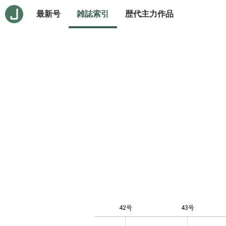
最新号
雑誌索引
歴代主力作品
42号
43号
10
-4
-2
-1
0
1
3