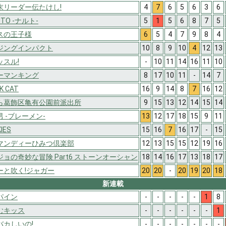
末リーダー伝たけし!
4
7
6
5
6
3
6
UTO -ナルト-
5
1
5
6
8
7
5
スの王子様
6
5
4
7
9
8
4
ジングインパクト
10
8
9
10
4
12
13
ッスル!
-
10
11
14
16
11
10
ーマンキング
8
17
10
11
-
14
7
K CAT
16
9
14
8
7
16
12
ら葛飾区亀有公園前派出所
9
15
13
12
14
15
14
 -ブレーメン-
13
12
17
18
15
9
11
IES
15
16
7
16
17
-
15
マンディーひみつ倶楽部
12
13
15
15
12
19
16
ジョの奇妙な冒険 Part6 ストーンオーシャン
18
14
16
17
13
18
17
ーと吹く!ジャガー
20
20
-
20
19
20
18
新連載
パイン
-
-
-
-
-
1
8
むキッス
-
-
-
-
-
-
1
バカしいの!
-
-
-
-
-
-
-