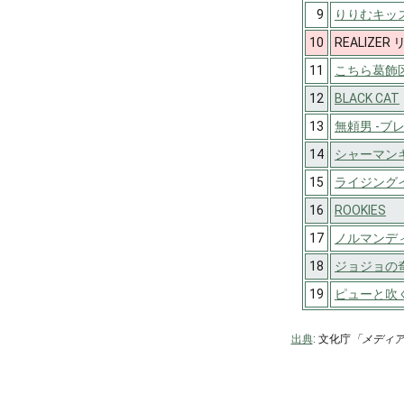
9
りりむキッ
10
REALIZE
11
こちら葛飾
12
BLACK CAT
13
無頼男 -ブ
14
シャーマン
15
ライジング
16
ROOKIES
17
ノルマンデ
18
ジョジョの奇
19
ピューと吹
出典
: 文化庁
「メディ