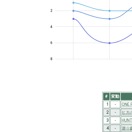
2
4
4
6
8
#
変動
1
-
ONE 
2
-
ヒカ
3
-
HUN
4
-
遊☆