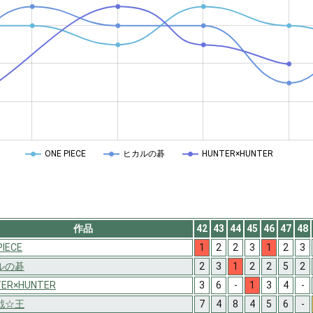
ONE PIECE
ヒカルの碁
HUNTER×HUNTER
作品
42
43
44
45
46
47
48
PIECE
1
2
2
3
1
2
3
ルの碁
2
3
1
2
2
5
2
TER×HUNTER
3
6
-
1
3
4
-
戯☆王
7
4
8
4
5
6
-