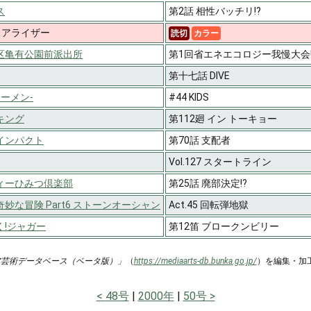
ス
第2話 相性バッチリ!?
R リアライザー
読切
カラー
区亀有公園前派出所
第1回省エネエコロジー我慢大会
第十七話 DIVE
レーメン-
#44 KIDS
キング
第112廻 イン トーキョー
インパクト
第70話 支配者
Vol.127 スタートライン
ィーひみつ倶楽部
第25話 廃部決定!?
妙な冒険 Part6 ストーンオーシャン
Act.45 回転弾地獄
く!ジャガー
第12笛 ブロークンビリー
ア芸術データベース（ベータ版）」
（
https://mediaarts-db.bunka.go.jp/
）を編集・加
48号
2000年
50号