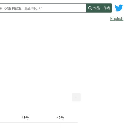
作品・作者
English
...
48号
49号