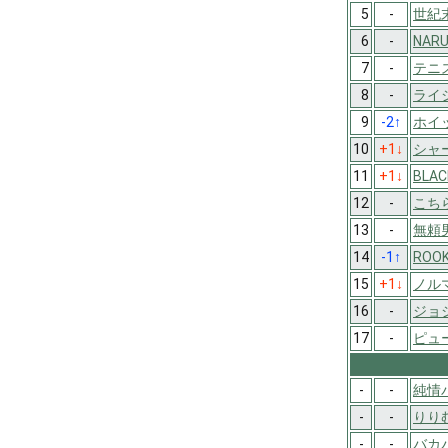
5
-
世紀
6
-
NAR
7
-
テニ
8
-
ライ
9
-2
↑
ホイ
10
+1
↓
シャ
11
+1
↓
BLAC
12
-
こち
13
-
無頼男
14
-1
↑
ROOK
15
+1
↓
ノル
16
-
ジョ
17
-
ピュ
-
-
純情
-
-
りり
-
-
バカ