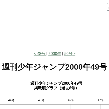
48号
2000年
50号
週刊少年ジャンプ
2000年49号
週刊少年ジャンプ2000年49号
掲載順グラフ（過去8号）
44号
45号
L
46号
47号