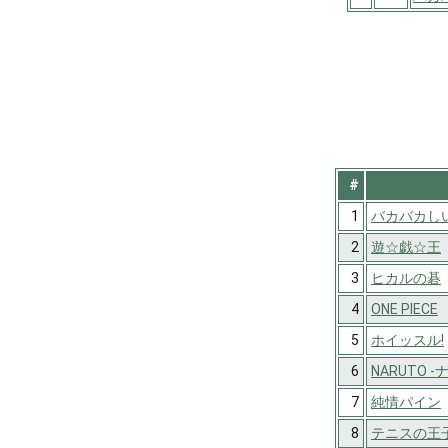
#
1
バカバカしい
2
遊☆戯☆王
3
ヒカルの碁
4
ONE PIECE
5
ホイッスル!
6
NARUTO -
7
純情パイン
8
テニスの王