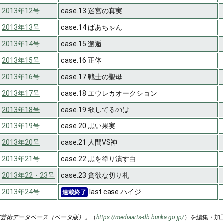
2013年12号
case.13 迷宮の真実
2013年13号
case.14 ばあちゃん
2013年14号
case.15 邂逅
2013年15号
case.16 正体
2013年16号
case.17 戦士の聖母
2013年17号
case.18 エウレカオークション
2013年18号
case.19 欲してるのは
2013年19号
case.20 黒い果実
2013年20号
case.21 人間VS神
2013年21号
case.22 黒を塗り潰す白
2013年22・23号
case.23 貪欲な切り札
2013年24号
last case ハイジ
連載終了
ア芸術データベース（ベータ版）」
（
https://mediaarts-db.bunka.go.jp/
）を編集・加