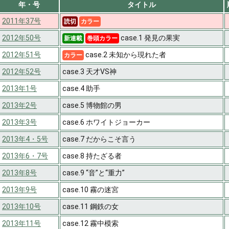
年・号
タイトル
2011年37号
読切
カラー
2012年50号
case.1 発見の果実
新連載
巻頭カラー
2012年51号
case.2 未知から現れた者
カラー
2012年52号
case.3 天才VS神
2013年1号
case.4 助手
2013年2号
case.5 博物館の男
2013年3号
case.6 ホワイトジョーカー
2013年4・5号
case.7 だからこそ言う
2013年6・7号
case.8 持たざる者
2013年8号
case.9 “音”と“重力”
2013年9号
case.10 霧の迷宮
2013年10号
case.11 鋼鉄の女
2013年11号
case.12 霧中模索