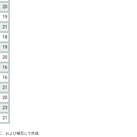
20
19
21
18
19
20
16
16
21
20
23
21
工、および補完して作成