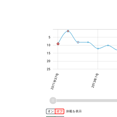
-10
14
12
30
-4
-2
-5
4
0
2
6
8
5
10
14
15
20
25
2012年52号
2013年14号
2013年17号
2013年20号
2013年3号
2013年8号
2011年37号
2013年1号
オン
オフ
休載を表示