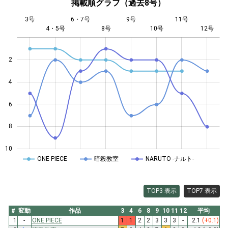
掲載順グラフ（過去8号）
3号
6・7号
9号
11号
4・5号
8号
L
10号
12号
2
4
10
6
8
10
ONE PIECE
暗殺教室
NARUTO -ナルト-
TOP3 表示
TOP7 表示
#
変動
作品
3
4
6
8
9
10
11
12
平均
1
-
ONE PIECE
1
1
2
2
3
3
3
-
2.1
(+0.1)