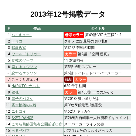
2013年12号掲載データ
#
作品
タイトル
1
ハイキュー!!
巻頭カラー
第49話 VS“大王様”・2
2
トリコ
グルメ 222 最悪の切り札!!
3
暗殺教室
第31話 苦戦の時間
4
ワールドトリガー
カラー
第2話 「空閑 遊真」
5
食戟のソーマ
11 対決前夜
6
恋するエジソン
第5話 透明スプレー
-
恋するエジソン
第6話 トイレットペーパーメーカー
7
こっくり屋ぁい!
読切
カラー
8
NARUTO -ナルト-
620:千手柱間
9
銀魂
カラー
第433訓 一つのかぞく
10
黒子のバスケ
第201Q 狙い通りだよ
11
斉木楠雄のΨ難
第39χ Ψ低最悪!?燃堂父
12
ニセコイ
第62話 キッカケ
13
SKET DANCE
第269話 自転車一人旅密着ドキュメント
14
こちら葛飾区亀有公園前派出所
スーパーカーライフの巻
15
べるぜバブ
バブ 192 そのつもりだっつの