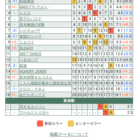
2
-1
↑
暗殺教室
7
2
4
3
7
6
2
3
4.3
(±0.0)
3
+1
↓
NARUTO -ナルト-
5
9
3
1
2
2
5
8
4.4
(+0.8)
4
-
トリコ
3
4
6
5
1
8
7
2
4.5
(-0.3)
5
-
黒子のバスケ
2
6
1
4
6
7
6
10
5.3
(+0.5)
6
-
斉木楠雄のΨ難
4
3
10
11
5
4
9
11
7.1
(+0.2)
7
-3
↑
ハイキュー!!
9
7
7
10
9
12
10
1
8.1
(-1.5)
8
-1
↑
食戟のソーマ
8
13
14
6
4
9
11
5
8.8
(-0.8)
9
+2
↓
ニセコイ
6
5
8
9
12
10
12
12
9.3
(+0.9)
10
+2
↓
BLEACH
10
10
11
7
15
5
-
16
10.6
(+1.3)
11
-
SKET DANCE
14
15
12
8
10
11
13
13
12.0
(-0.5)
12
-
べるぜバブ
12
14
15
16
13
13
8
15
13.3
(±0.0)
13
-2
↑
銀魂
17
16
9
13
16
14
-
9
13.4
(-0.7)
14
+1
↓
HUNGRY JOKER
13
8
17
14
11
17
16
20
14.5
(+1.2)
15
+1
↓
新米婦警キルコさん
15
11
16
17
8
19
18
19
15.4
(+1.4)
16
-
こちら葛飾区亀有公園前派出所
19
17
18
18
18
16
14
14
16.8
(-0.6)
17
-1
↑
クロス・マネジ
16
19
21
20
14
18
19
18
18.1
(-0.3)
18
+1
↓
めだかボックス
20
20
20
19
17
15
17
17
18.1
(+0.1)
新連載
-
-
恋するエジソン
-
-
-
-
-
1
4
6
3.7
-
-
ワールドトリガー
-
-
-
-
-
-
1
4
2.5
巻頭カラー
センターカラー
掲載データについて