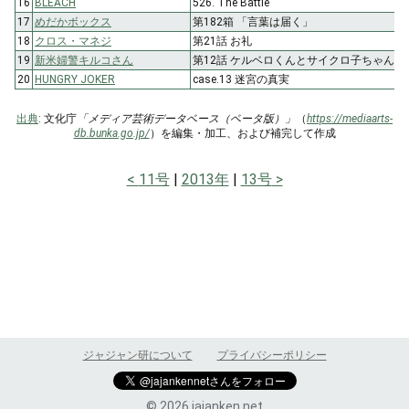
16
BLEACH
526. The Battle
17
めだかボックス
第182箱 「言葉は届く」
18
クロス・マネジ
第21話 お礼
19
新米婦警キルコさん
第12話 ケルベロくんとサイクロ子ちゃん
20
HUNGRY JOKER
case.13 迷宮の真実
出典
: 文化庁
「メディア芸術データベース（ベータ版）」
（
https://mediaarts-
db.bunka.go.jp/
）を編集・加工、および補完して作成
11号
2013年
13号
ジャジャン研について
プライバシーポリシー
© 2026 jajanken.net