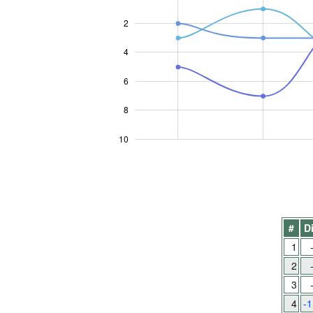
2
4
10
6
8
10
#
Di
1
2
3
4
-1