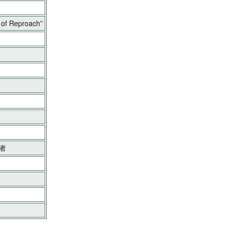
 of Reproach”
者