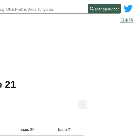
Manga/Author
日本語
e 21
...
Issue 20
Issue 21