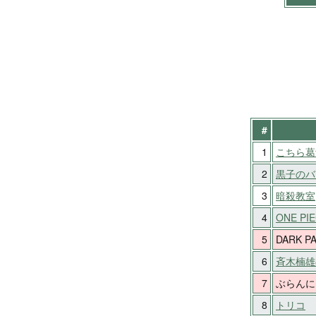
#
1
こちら葛
2
黒子のバ
3
暗殺教室
4
ONE PI
5
DARK P
6
斉木楠雄
7
ぶらんにゅ
8
トリコ