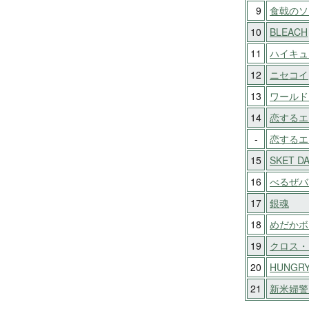
9
食戟のソ
10
BLEACH
11
ハイキュー
12
ニセコイ
13
ワールド
14
恋するエ
-
恋するエ
15
SKET D
16
べるぜバ
17
銀魂
18
めだかボ
19
クロス・
20
HUNGRY
21
新米婦警