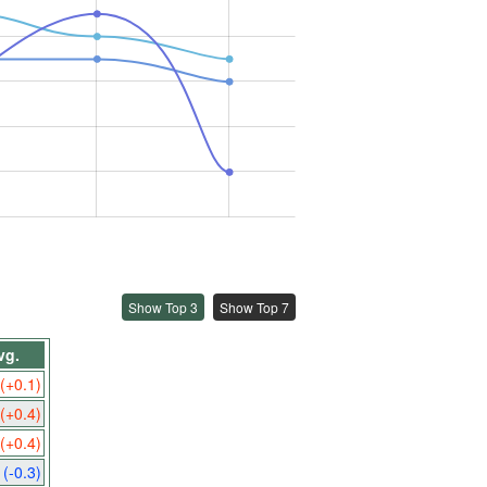
Show Top 3
Show Top 7
vg.
(+0.1)
(+0.4)
(+0.4)
8
(-0.3)