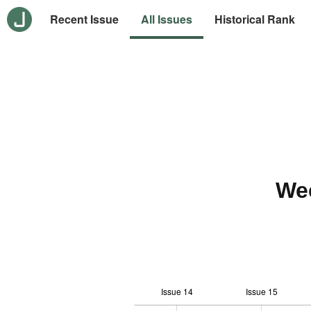
Recent Issue
All Issues
Historical Rank
We
Issue 14
Issue 15
12
-2
-1
-4
0
1
3
5