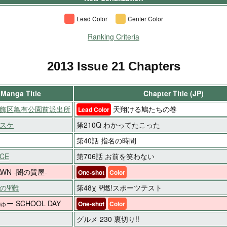
Lead Color
Center Color
Ranking Criteria
2013 Issue 21 Chapters
Manga Title
Chapter Title (JP)
飾区亀有公園前派出所
天翔ける鳩たちの巻
Lead Color
スケ
第210Q わかってたこった
第40話 指名の時間
ECE
第706話 お前を笑わない
AWN -闇の質屋-
One-shot
Color
のΨ難
第48χ Ψ燃!スポーツテスト
ー SCHOOL DAY
One-shot
Color
グルメ 230 裏切り!!