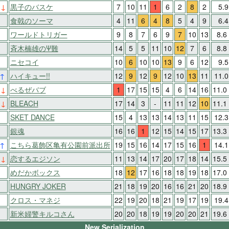
1
↓
黒子のバスケ
7
10
11
1
6
2
8
2
5.
-
食戟のソーマ
4
11
6
4
8
5
4
9
6.
-
ワールドトリガー
9
8
7
6
9
7
10
13
8.6
-
斉木楠雄のΨ難
14
5
5
11
10
12
7
6
8.8
-
ニセコイ
10
6
10
10
13
9
6
12
9.
↑
ハイキュー!!
12
9
12
9
12
10
13
11
11.
1
↓
べるぜバブ
1
17
15
15
4
6
14
16
11.0
1
↓
BLEACH
17
14
3
-
11
11
12
10
11.1
-
SKET DANCE
15
4
13
13
14
13
11
15
12.
-
銀魂
16
16
1
12
15
14
15
17
13.3
↑
こちら葛飾区亀有公園前派出所
19
15
16
14
17
15
16
1
14.
1
↓
恋するエジソン
11
13
14
17
20
17
18
14
15.5
-
めだかボックス
18
12
17
16
18
18
19
18
17.0
-
HUNGRY JOKER
21
18
19
20
16
16
21
20
18.9
-
クロス・マネジ
22
19
20
18
21
19
17
19
19.
-
新米婦警キルコさん
20
20
18
19
19
20
20
21
19.6
New Serialization