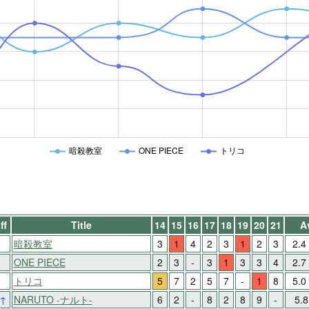
暗殺教室
ONE PIECE
トリコ
ff
Title
14
15
16
17
18
19
20
21
A
-
暗殺教室
3
1
4
2
3
1
2
3
2.4
-
ONE PIECE
2
3
-
3
1
3
3
4
2.7
-
トリコ
5
7
2
5
7
-
1
8
5.0
↑
NARUTO -ナルト-
6
2
-
8
2
8
9
-
5.