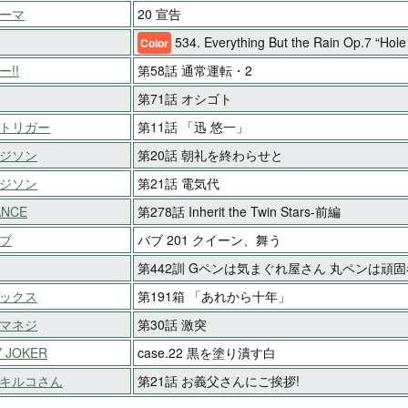
ーマ
20 宣告
534. Everything But the Rain Op.7 “Hole
Color
!!
第58話 通常運転・2
第71話 オシゴト
トリガー
第11話 「迅 悠一」
ジソン
第20話 朝礼を終わらせと
ジソン
第21話 電気代
ANCE
第278話 Inherit the Twin Stars-前編
ブ
バブ 201 クイーン、舞う
第442訓 Gペンは気まぐれ屋さん 丸ペンは頑固
ックス
第191箱 「あれから十年」
マネジ
第30話 激突
 JOKER
case.22 黒を塗り潰す白
キルコさん
第21話 お義父さんにご挨拶!