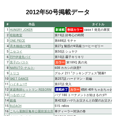
2012年50号掲載データ
#
作品
タイトル
1
HUNGRY JOKER
新連載
巻頭カラー
case.1 発見の果実
2
暗殺教室
第19話 好奇心の時間
3
ONE PIECE
第688話 モチャ
4
斉木楠雄のΨ難
第27χ 魅惑のΨ高級コーヒーゼリー
5
ニセコイ
第50話 シュヤク
6
烈!!!伊達先パイ
第10話 霧子キリキリ
7
黒子のバスケ
カラー
第189Q 真の光
8
NARUTO -ナルト-
608:カカシの決意!!
9
トリコ
グルメ 211 “クッキングフェス”開幕!!
10
SKET DANCE
第257話 ハードマン・前編
11
ハイキュー!!
第37話 突入
12
家庭教師ヒットマン REBORN!
連載終了
カラー
標的 409 ちゃおちゃお!
13
べるぜバブ
バブ 180 トーナメントが始まるのダ!!
14
銀魂
第423訓 ハゲたお父さんと白髪のお父さん
15
BLEACH
515. relics
16
こちら葛飾区亀有公園前派出所
車ディーラー対決の巻