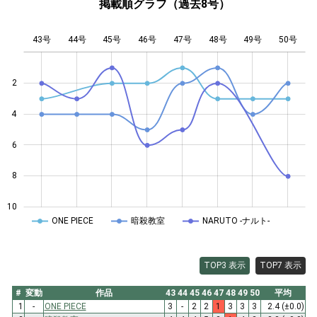
掲載順グラフ（過去8号）
43号
44号
45号
46号
L
47号
48号
49号
50号
2
4
10
6
8
10
ONE PIECE
暗殺教室
NARUTO -ナルト-
TOP3 表示
TOP7 表示
#
変動
作品
43
44
45
46
47
48
49
50
平均
1
-
ONE PIECE
3
-
2
2
1
3
3
3
2.4
(±0.0)