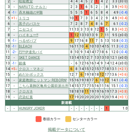
2
-
暗殺教室
4
4
4
5
2
1
4
2
3.3
(±0.0)
3
-
NARUTO -ナルト-
2
3
1
6
5
2
-
8
3.9
(+0.5)
4
-1
↑
斉木楠雄のΨ難
5
5
5
1
6
5
8
4
4.9
(-0.4)
5
+1
↓
トリコ
10
1
7
3
3
4
2
9
4.9
(+0.4)
6
-
黒子のバスケ
7
2
8
7
4
8
6
7
6.1
(-0.2)
7
-
ニセコイ
11
13
3
13
8
12
1
5
8.3
(+0.2)
8
-
ハイキュー!!
1
12
13
10
13
9
7
11
9.5
(±0.0)
9
-1
↑
べるぜバブ
9
17
16
8
11
7
5
13
10.8
(-0.3)
10
-1
↑
BLEACH
16
11
10
4
10
10
14
15
11.3
(-0.2)
11
-2
↑
烈!!!伊達先パイ
8
10
9
14
14
17
18
6
12.0
(-0.4)
12
-
SKET DANCE
13
14
15
12
7
13
13
10
12.1
(±0.0)
13
-1
↑
銀魂
-
6
12
16
16
14
9
14
12.4
(±0.0)
14
+5
↓
クロス・マネジ
6
8
14
15
12
15
17
18
13.1
(+2.1)
15
-
めだかボックス
12
7
6
19
18
18
12
17
13.6
(+0.6)
16
-
家庭教師ヒットマン REBORN!
15
16
19
18
17
6
10
12
14.1
(-0.4)
17
-
こちら葛飾区亀有公園前派出所
14
15
17
17
15
16
11
16
15.1
(-0.3)
18
-
クロガネ
18
18
18
11
19
19
16
19
17.3
(+0.8)
19
-
恋染紅葉
17
19
20
20
20
20
19
20
19.4
(+0.1)
新連載
-
-
HUNGRY JOKER
-
-
-
-
-
-
-
1
1.0
巻頭カラー
センターカラー
掲載データについて