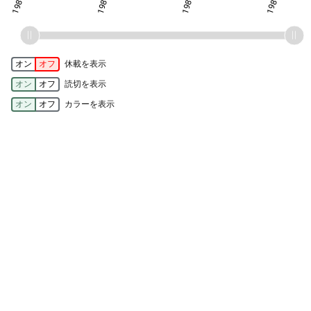
オン
オフ
休載を表示
オン
オフ
読切を表示
オン
オフ
カラーを表示