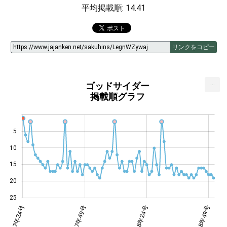
平均掲載順: 14.41
リンクをコピー
...
ゴッドサイダー
掲載順グラフ
5
10
14
15
20
25
年46号
年18号
年40号
年48号
年22号
年46号
1987年24号
1987年49号
1988年49号
1988年24号
1988年49号