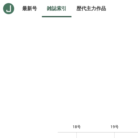
最新号
雑誌索引
歴代主力作品
18号
19号
10
-4
-2
-1
0
1
3
5