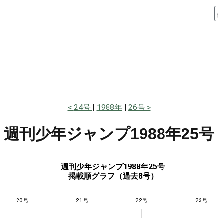
24号
1988年
26号
週刊少年ジャンプ
1988年25号
週刊少年ジャンプ1988年25号
掲載順グラフ（過去8号）
20号
21号
L
22号
23号