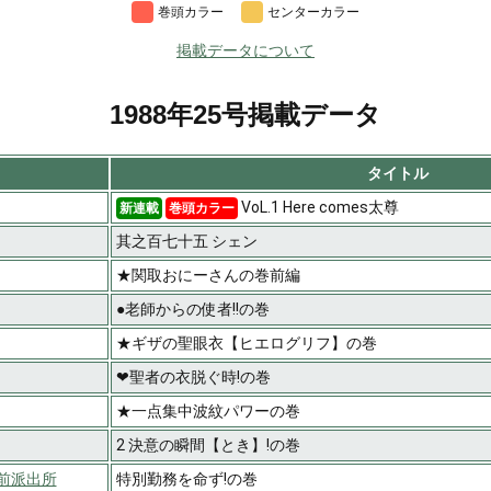
巻頭カラー
センターカラー
掲載データについて
1988年25号掲載データ
タイトル
VoL.1 Here comes太尊
新連載
巻頭カラー
其之百七十五 シェン
★関取おにーさんの巻前編
●老師からの使者!!の巻
★ギザの聖眼衣【ヒエログリフ】の巻
❤聖者の衣脱ぐ時!の巻
★一点集中波紋パワーの巻
2 決意の瞬間【とき】!の巻
前派出所
特別勤務を命ず!の巻