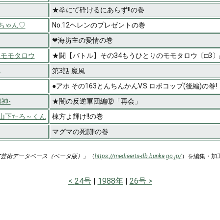
★拳にて砕けるにあらず!!の巻
ちゃん♡
No.12ヘレンのプレゼントの巻
❤海坊主の愛情の巻
ザ・モモタロウ
★闘【バトル】その34もうひとりのモモタロウ〔□3
A
第3話 魔風
●アホ その163とんちんかんV.S.ロボコップ(後編)の巻!
壊神-
★闇の反逆軍団編⑫「再会」
山下たろ～くん
棟方よ輝け!!の巻
マグマの死闘!の巻
ア芸術データベース（ベータ版）」
（
https://mediaarts-db.bunka.go.jp/
）を編集・加
24号
1988年
26号