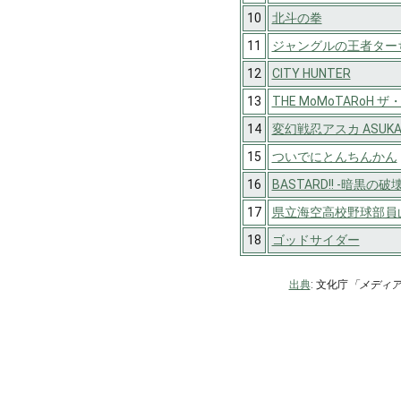
10
北斗の拳
11
ジャングルの王者ター
12
CITY HUNTER
13
THE MoMoTARoH 
14
変幻戦忍アスカ ASUK
15
ついでにとんちんかん
16
BASTARD!! -暗黒の破
17
県立海空高校野球部員
18
ゴッドサイダー
出典
: 文化庁
「メディ