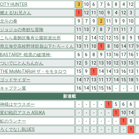
CITY HUNTER
3
10
6
7
6
8
4
12
燃える!お兄さん
1
12
11
10
9
4
12
3
北斗の拳
9
7
9
2
11
9
9
10
ジョジョの奇妙な冒険
11
13
7
8
7
11
11
7
こちら葛飾区亀有公園前派出所
10
2
14
12
12
15
8
9
県立海空高校野球部員山下たろ～くん
13
11
10
1
8
10
14
17
1
BASTARD!! -暗黒の破壊神-
6
6
8
9
13
16
17
16
1
ついでにとんちんかん
12
5
12
13
10
12
13
15
1
THE MoMoTARoH ザ・モモタロウ
15
9
1
14
14
13
16
13
1
ゴッドサイダー
14
17
13
11
17
14
15
18
1
キャプテン翼
16
14
15
15
16
-
-
-
1
新連載
神様はサウスポー
-
-
-
-
1
5
6
6
変幻戦忍アスカ ASUKA
-
-
-
-
-
1
10
14
虹のランナー
-
-
-
-
-
-
1
8
ろくでなしBLUES
-
-
-
-
-
-
-
1