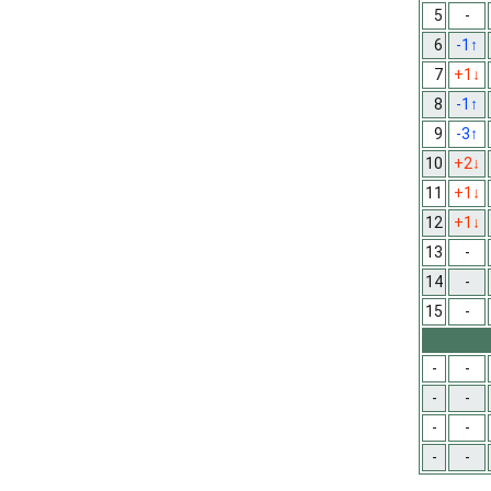
5
-
6
-1
↑
7
+1
↓
8
-1
↑
9
-3
↑
10
+2
↓
11
+1
↓
12
+1
↓
13
-
14
-
15
-
-
-
-
-
-
-
-
-