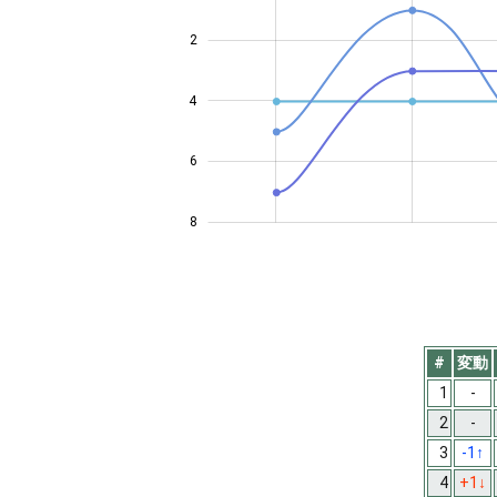
2
4
4
6
8
#
変動
1
-
2
-
3
-1
↑
4
+1
↓