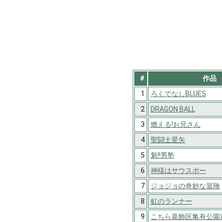
#
作品
1
ろくでなしBLUES
2
DRAGON BALL
3
燃える!お兄さん
4
聖闘士星矢
5
魁!!男塾
6
神様はサウスポー
7
ジョジョの奇妙な冒険
8
虹のランナー
9
こちら葛飾区亀有公園