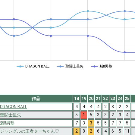
DRAGON BALL
聖闘士星矢
魁!!男塾
作品
18
19
20
21
22
23
24
25
DRAGON BALL
4
4
4
4
2
3
2
2
聖闘士星矢
5
1
5
3
3
2
3
4
魁!!男塾
7
3
3
5
5
7
7
5
ジャングルの王者ターちゃん♡
2
8
2
6
4
6
5
11