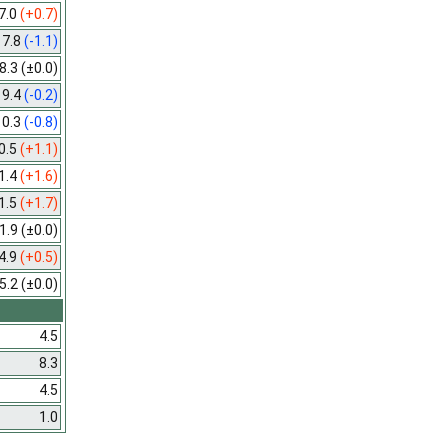
7.0
(+0.7)
7.8
(-1.1)
8.3
(±0.0)
9.4
(-0.2)
10.3
(-0.8)
0.5
(+1.1)
1.4
(+1.6)
1.5
(+1.7)
1.9
(±0.0)
4.9
(+0.5)
5.2
(±0.0)
4.5
8.3
4.5
1.0