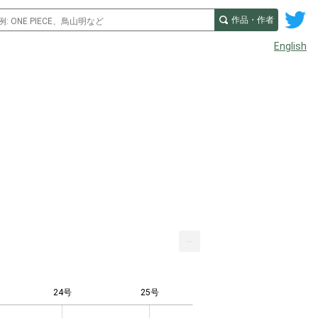
作品・作者
English
...
24号
25号