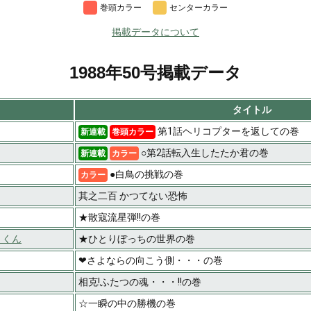
巻頭カラー
センターカラー
掲載データについて
1988年50号掲載データ
タイトル
第1話ヘリコプターを返しての巻
新連載
巻頭カラー
○第2話転入生したたか君の巻
新連載
カラー
●白鳥の挑戦の巻
カラー
其之二百 かつてない恐怖
★散寇流星弾!!の巻
トくん
★ひとりぼっちの世界の巻
❤さよならの向こう側・・・の巻
相克!ふたつの魂・・・!!の巻
☆一瞬の中の勝機の巻