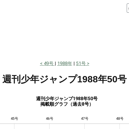
49号
1988年
51号
週刊少年ジャンプ
1988年50号
週刊少年ジャンプ1988年50号
掲載順グラフ（過去8号）
45号
46号
L
47号
48号