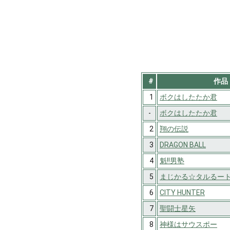
#
作品
1
ボクはしたたか君
-
ボクはしたたか君
2
翔の伝説
3
DRAGON BALL
4
魁!!男塾
5
まじかる☆タルるー
6
CITY HUNTER
7
聖闘士星矢
8
神様はサウスポー