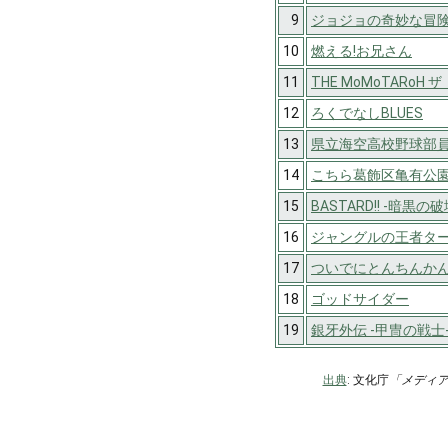
9
ジョジョの奇妙な冒
10
燃える!お兄さん
11
THE MoMoTARoH
12
ろくでなしBLUES
13
県立海空高校野球部
14
こちら葛飾区亀有公
15
BASTARD!! -暗黒の
16
ジャングルの王者タ
17
ついでにとんちんか
18
ゴッドサイダー
19
銀牙外伝 -甲冑の戦士-
出典
: 文化庁
「メディ