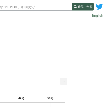
作品・作者
English
...
49号
50号