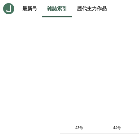
最新号
雑誌索引
歴代主力作品
43号
44号
12
-4
-2
-1
0
1
3
5
7