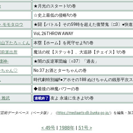
険
★月光のスタート!の巻
☆史上最低の侵略!!の巻
 ザ・モモタロウ
★闘【バトル】その59時を超えた復讐鬼〔□3〕●快進撃
VoL.26THROW AWAY
員山下たろ～くん
本塁【ホーム】を死守せよ!!の巻
園前派出所
魔法の杖【ステッキ】、大追跡【チェイス】!の巻
破壊神-
★闇の反逆軍団編〔○37〕「過去」
ーちゃん♡
No.37 お酒とターちゃんの巻
ん
時代劇特別編!!●アホその188 ぬけちゃんの銭形平次
◆最後の神魔パワーの巻
 雅武
友よ 永遠に生きよ!の巻
連載終了
ア芸術データベース（ベータ版）」
（
https://mediaarts-db.bunka.go.jp/
）を編集・加
49号
1988年
51号