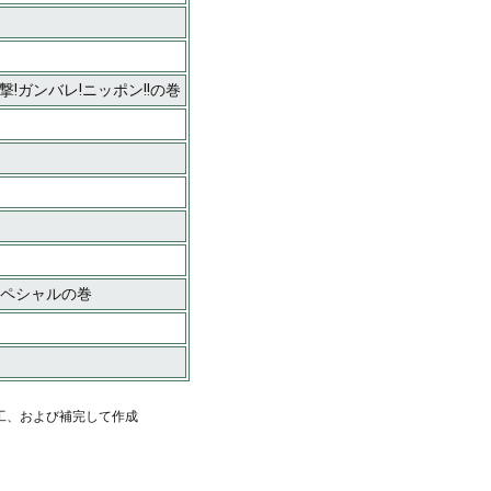
!ガンバレ!ニッポン!!の巻
スペシャルの巻
工、および補完して作成