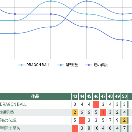
DRAGON BALL
魁!!男塾
翔の伝説
作品
43
44
45
46
47
48
49
50
DRAGON BALL
3
4
4
1
3
4
3
3
魁!!男塾
2
6
6
5
1
3
2
4
翔の伝説
5
1
3
3
5
7
9
2
聖闘士星矢
1
3
8
10
4
6
4
7