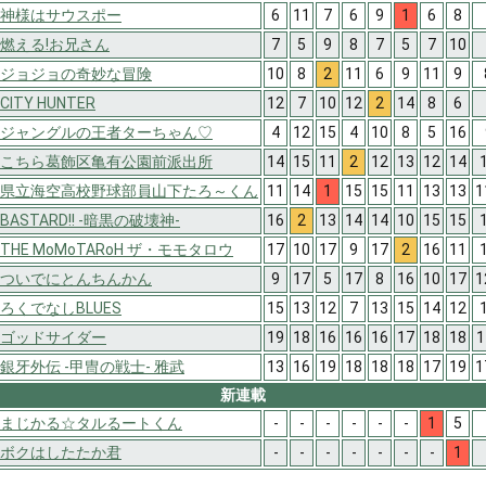
神様はサウスポー
6
11
7
6
9
1
6
8
燃える!お兄さん
7
5
9
8
7
5
7
10
ジョジョの奇妙な冒険
10
8
2
11
6
9
11
9
CITY HUNTER
12
7
10
12
2
14
8
6
ジャングルの王者ターちゃん♡
4
12
15
4
10
8
5
16
こちら葛飾区亀有公園前派出所
14
15
11
2
12
13
12
14
県立海空高校野球部員山下たろ～くん
11
14
1
15
15
11
13
13
1
BASTARD!! -暗黒の破壊神-
16
2
13
14
14
10
15
15
THE MoMoTARoH ザ・モモタロウ
17
10
17
9
17
2
16
11
ついでにとんちんかん
9
17
5
17
8
16
10
17
1
ろくでなしBLUES
15
13
12
7
13
15
14
12
ゴッドサイダー
19
18
16
16
16
17
18
18
1
銀牙外伝 -甲冑の戦士- 雅武
13
16
19
18
18
18
17
19
1
新連載
まじかる☆タルるートくん
-
-
-
-
-
-
1
5
ボクはしたたか君
-
-
-
-
-
-
-
1