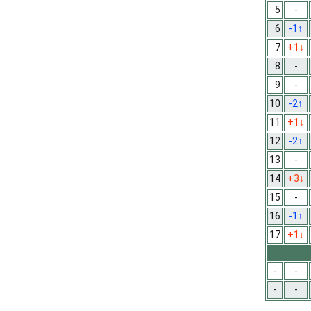
5
-
6
-1
↑
7
+1
↓
8
-
9
-
10
-2
↑
11
+1
↓
12
-2
↑
13
-
14
+3
↓
15
-
16
-1
↑
17
+1
↓
-
-
-
-