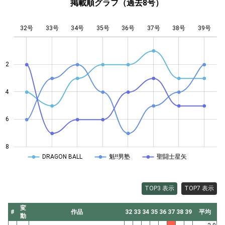
掲載順グラフ（過去8号）
32号
33号
34号
35号
L
36号
37号
38号
39号
2
4
4
6
8
DRAGON BALL
魁!!男塾
聖闘士星矢
TOP3 表示
TOP7 表示
変
#
作品
32
33
34
35
36
37
38
39
平均
動