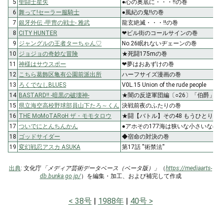
5
聖闘士星矢
●心の奥底に・・・!!の巻
6
舞って!セーラー服騎士
●風紀の鬼!!の巻
7
銀牙外伝 -甲冑の戦士- 雅武
龍玄絶滅・・・!!の巻
8
CITY HUNTER
❤ビル街のコールサインの巻
9
ジャングルの王者ターちゃん♡
No.26眠れないヂェーンの巻
10
ジョジョの奇妙な冒険
★死闘175mの巻
11
神様はサウスポー
❤夢はおあずけの巻
12
こちら葛飾区亀有公園前派出所
ハーフサイズ漫画の巻
13
ろくでなしBLUES
V0L.15 Union of the rude people
14
BASTARD!! -暗黒の破壊神-
★闇の反逆軍団編〔○26〕「伯爵」
15
県立海空高校野球部員山下たろ～くん
決戦前夜のふたりの巻
16
THE MoMoTARoH ザ・モモタロウ
★闘【バトル】その48 もうひとりの
17
ついでにとんちんかん
●アホその177海は狭いな小さいなの
18
ゴッドサイダー
◆宿命の対決の巻
19
変幻戦忍アスカ ASUKA
第17話 ''術禁法''
出典
: 文化庁
「メディア芸術データベース（ベータ版）」
（
https://mediaarts-
db.bunka.go.jp/
）を編集・加工、および補完して作成
38号
1988年
40号