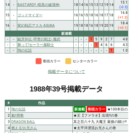
15.1
14
-
BASTARD!! -暗黒の破壊神-
18
14
16
15
13
12
19
14
(-0.3)
16.8
15
-
ゴッドサイダー
16
16
15
18
16
18
17
18
(+1.3)
18.4
16
-
変幻戦忍アスカ ASUKA
19
18
18
16
18
19
20
19
(+0.1)
新連載
-
-
銀牙外伝 -甲冑の戦士- 雅武
-
-
-
1
5
9
2
7
4.8
-
-
舞って!セーラー服騎士
-
-
-
-
1
4
6
6
4.3
-
-
翔の伝説
-
-
-
-
-
-
-
1
1.0
巻頭カラー
センターカラー
掲載データについて
1988年39号掲載データ
#
作品
1
翔の伝説
新連載
巻頭カラー
★100本目のエ
2
魁!!男塾
★王【ファラオ】出現!!の巻
3
DRAGON BALL
其之百八十九 大魔王 最後の賭け!!
4
燃える!お兄さん
★太平洋漂流お兄さんの巻