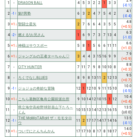
2.9
1
-
DRAGON BALL
4
5
3
2
2
1
3
3
(-0.1)
4.1
2
-1
↑
魁!!男塾
6
3
2
4
7
5
4
2
(-0.4)
4.8
3
+1
↓
聖闘士星矢
2
7
6
6
4
3
5
5
(+0.5)
6.3
4
-2
↑
燃える!お兄さん
1
6
9
7
3
7
13
4
(-1.0)
6.6
5
+1
↓
神様はサウスポー
5
8
1
5
6
6
11
11
(+1.0)
7.9
6
+1
↓
ジャングルの王者ターちゃん♡
3
4
4
3
15
16
9
9
(+0.9)
8.8
7
-
CITY HUNTER
7
11
7
9
8
10
10
8
(+0.3)
9.5
8
-
ろくでなしBLUES
8
9
8
13
11
2
12
13
(+0.7)
10.0
9
-1
↑
ジョジョの奇妙な冒険
12
1
12
10
9
11
15
10
(-0.5)
10.4
10
+1
↓
こちら葛飾区亀有公園前派出所
9
10
14
12
10
15
1
12
(+0.4)
県立海空高校野球部員山下たろ～
13.5
11
-
10
15
13
14
12
13
16
15
くん
(±0.0)
THE MoMoTARoH ザ・モモタロ
13.5
12
-1
↑
11
2
17
17
14
17
14
16
ウ
(-0.1)
14.0
13
+1
↓
ついでにとんちんかん
17
17
10
8
17
8
18
17
(+0.5)