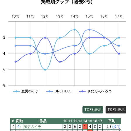
掲載順グラフ（過去8号）
10号
11号
12号
13号
L
14号
15号
16号
17号
2
4
4
6
8
魔男のイチ
ONE PIECE
さむわんへるつ
TOP3 表示
TOP7 表示
#
変動
作品
10
11
12
13
14
15
16
17
平均
1
-1
↑
魔男のイチ
2
2
6
2
1
4
3
2
2.8
(-0.1)