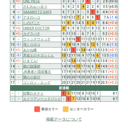
2
+1
↓
ONE PIECE
3
3
4
-
3
1
-
3
2.8
(±0.0)
3
-
さむわんへるつ
5
4
2
5
4
2
2
4
3.5
(±0.0)
4
-
SAKAMOTO DAYS
6
7
3
3
-
3
1
8
4.4
(+0.4)
5
-3
↑
アオのハコ
10
15
12
7
2
9
5
1
7.6
(-1.4)
6
-
しのびごと
11
8
8
14
5
6
4
11
8.4
(+0.4)
7
+2
↓
UNDER DOCTOR
4
9
9
8
12
11
8
12
9.1
(+1.3)
8
+1
↓
カグラバチ
9
11
13
-
6
7
9
-
9.2
(+0.3)
9
-
ウィッチウォッチ
8
13
16
1
11
12
15
13
11.1
(+1.3)
10
-1
↑
僕とロボコ
18
14
15
9
15
5
12
5
11.6
(-1.3)
11
+1
↓
あかね噺
13
17
1
11
14
14
11
15
12.0
(+0.7)
12
-1
↑
悪祓士のキヨシくん
15
12
17
16
9
17
16
6
13.5
(-0.5)
13
+1
↓
ひまてん!
12
10
14
13
16
15
14
16
13.8
(+0.3)
14
-
鵺の陰陽師
14
18
18
15
17
16
6
14
14.8
(+0.2)
15
-
JK勇者と隠居魔王
17
19
19
18
19
19
17
17
18.1
(+0.1)
16
-
隣の小副川
19
20
20
19
20
20
18
18
19.3
(+0.2)
17
-
ゴンロン・エッグ
20
21
21
20
21
21
19
19
20.3
(+0.2)
新連載
-
-
回撃のキナト
1
5
11
10
8
13
10
7
8.1
-
-
エイリアンヘッドバット
-
1
7
12
10
8
13
10
8.7
巻頭カラー
センターカラー
掲載データについて