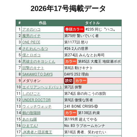
2026年17号掲載データ
#
作品
タイトル
1
アオのハコ
巻頭カラー
#235 同じ〝ハコ〟
2
魔男のイチ
第75狩 繋いでいく者
3
ONE PIECE
第1177話 怒り
4
さむわんへるつ
#26 2人の世界
5
僕とロボコ
第274話 みんなとお寿司
6
悪祓士のキヨシくん
カラー
第85話 大魔王 地獄瀬ボボ
7
回撃のキナト
第8話 動けキナト
8
SAKAMOTO DAYS
DAYS 252 理由
9
メダリオン
読切
カラー
10
エイリアンヘッドバット
第7話 挟撃
11
しのびごと
第74話 扉の向こうの攻防
12
UNDER DOCTOR
第9話 傲慢な医者
13
ウィッチウォッチ
241 BONE CRISIS-⑩
14
鵺の陰陽師
カラー
第138話 約束
15
あかね噺
第199席 超えてやる
16
ひまてん!
No. 83 ラブホームカンナ
17
JK勇者と隠居魔王
第18話 勇者、笑わせたい